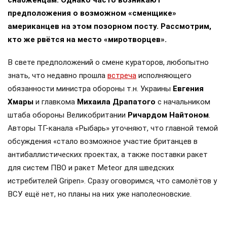
снабженцам. Однако часто возникают
предположения о возможном «сменщике»
американцев на этом позорном посту. Рассмотрим,
кто же рвётся на место «миротворцев».
В свете предположений о смене кураторов, любопытно
знать, что недавно прошла
встреча
исполняющего
обязанности министра обороны т.н. Украины
Евгения
Хмары
и главкома
Михаила Драпатого
с начальником
штаба обороны Великобритании
Ричардом Найтоном
.
Авторы ТГ-канала «Рыбарь» уточняют, что главной темой
обсуждения «стало возможное участие британцев в
антибаллистических проектах, а также поставки ракет
для систем ПВО и ракет Meteor для шведских
истребителей Gripen». Сразу оговоримся, что самолётов у
ВСУ ещё нет, но планы на них уже наполеоновские.
Роль Лондона в поддержке Киева давно вышла за рамки