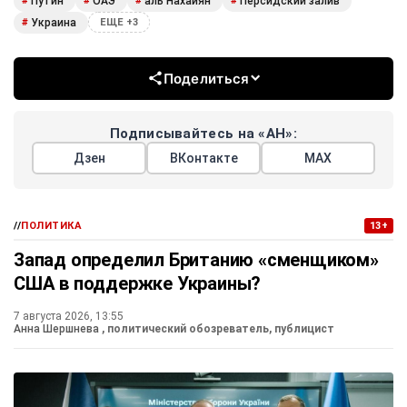
Путин
ОАЭ
аль Нахайян
Персидский залив
#
#
#
#
Украина
#
ЕЩЕ +3
Поделиться
Подписывайтесь на «АН»:
Дзен
ВКонтакте
МАХ
//
ПОЛИТИКА
13+
Запад определил Британию «сменщиком»
США в поддержке Украины?
7 августа 2026, 13:55
Анна Шершнева
, политический обозреватель, публицист