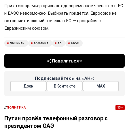
При этом премьер признал: одновременное членство в ЕС
и ЕАЭС невозможно. Выбирать придётся. Евросоюз не
оставляет иллюзий: хочешь в ЕС — прощайся с
Евразийским союзом.
пашинян
армения
ес
еаэс
#
#
#
#
Поделиться
Подписывайтесь на «АН»:
Дзен
ВКонтакте
МАХ
//
ПОЛИТИКА
13+
Путин провёл телефонный разговор с
президентом ОАЭ