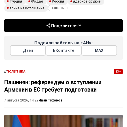
Турция
Фидан
Россия
ядерное оружие
#
#
#
#
война на истощение
#
ЕЩЕ +5
Поделиться
Подписывайтесь на «АН»:
Дзен
ВКонтакте
МАХ
//
ПОЛИТИКА
13+
Пашинян: референдум о вступлении
Армении в ЕС требует подготовки
Иван Тихонов
7 августа 2026, 14:29