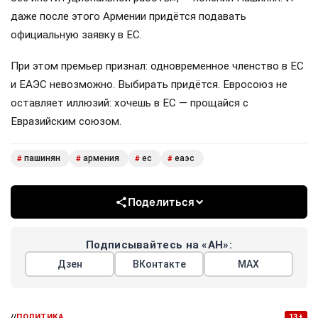
даже после этого Армении придётся подавать
официальную заявку в ЕС.
При этом премьер признал: одновременное членство в ЕС
и ЕАЭС невозможно. Выбирать придётся. Евросоюз не
оставляет иллюзий: хочешь в ЕС — прощайся с
Евразийским союзом.
пашинян
армения
ес
еаэс
#
#
#
#
Поделиться
Подписывайтесь на «АН»:
Дзен
ВКонтакте
МАХ
//
ПОЛИТИКА
13+