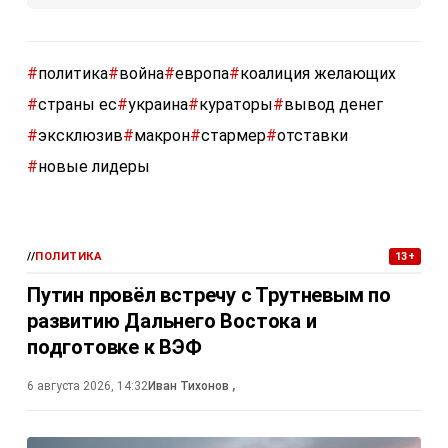
#
политика
#
война
#
европа
#
коалиция желающих
#
страны ес
#
украина
#
кураторы
#
вывод денег
#
эксклюзив
#
макрон
#
стармер
#
отставки
#
новые лидеры
//
ПОЛИТИКА
13+
Путин провёл встречу с Трутневым по
развитию Дальнего Востока и
подготовке к ВЭФ
6 августа 2026, 14:32
Иван Тихонов
,