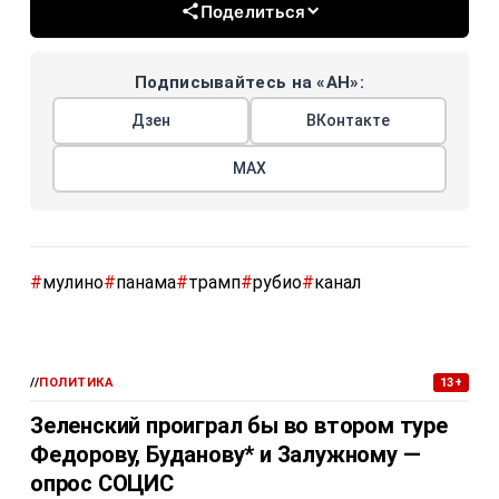
Поделиться
Подписывайтесь на «АН»:
Дзен
ВКонтакте
МАХ
#
мулино
#
панама
#
трамп
#
рубио
#
канал
//
ПОЛИТИКА
13+
Зеленский проиграл бы во втором туре
Федорову, Буданову* и Залужному —
опрос СОЦИС