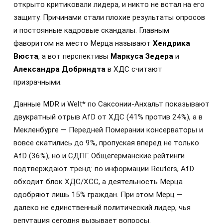
открыто критиковали лидера, и никто не встал на его
защиту. Причинами стали плохие результаты опросов
и постоянные кадровые скандалы. Главным
фаворитом на место Мерца называют
Хендрика
Вюста
, а вот перспективы
Маркуса Зедера
и
Александра Добриндта
в ХДС считают
призрачными.
Данные MDR и Welt* по Саксонии-Анхальт показывают
двукратный отрыв AfD от ХДС (41% против 24%), а в
Мекленбурге — Передней Померании консерваторы и
вовсе скатились до 9%, пропуская вперед не только
AfD (36%), но и СДПГ. Общегерманские рейтинги
подтверждают тренд: по информации Reuters, AfD
обходит блок ХДС/ХСС, а деятельность Мерца
одобряют лишь 15% граждан. При этом Мерц —
далеко не единственный политический лидер, чья
репутация сегодня вызывает вопросы.