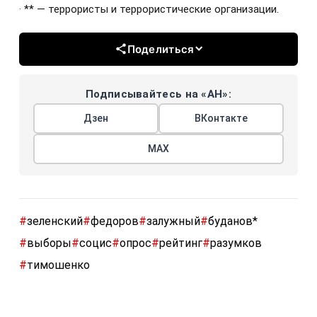
· ** — террористы и террористические организации.
Поделиться
Подписывайтесь на «АН»:
Дзен
ВКонтакте
МАХ
#
зеленский
#
федоров
#
залужный
#
буданов*
#
выборы
#
социс
#
опрос
#
рейтинг
#
разумков
#
тимошенко