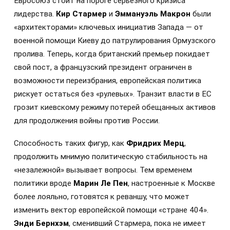
Евросоюз стоит на пороге серьезного кризиса
лидерства.
Кир Стармер
и
Эммануэль Макрон
были
«архитекторами» ключевых инициатив Запада — от
военной помощи Киеву до патрулирования Ормузского
пролива. Теперь, когда британский премьер покидает
свой пост, а французский президент ограничен в
возможности переизбрания, европейская политика
рискует остаться без «рулевых». Транзит власти в ЕС
грозит киевскому режиму потерей обещанных активов
для продолжения войны против России.
Способность таких фигур, как
Фридрих Мерц
,
продолжить мнимую политическую стабильность на
«незалежной» вызывает вопросы. Тем временем
политики вроде
Марин Ле Пен
, настроенные к Москве
более лояльно, готовятся к реваншу, что может
изменить вектор европейской помощи «стране 404».
Энди Бернхэм
, сменивший Стармера, пока не имеет