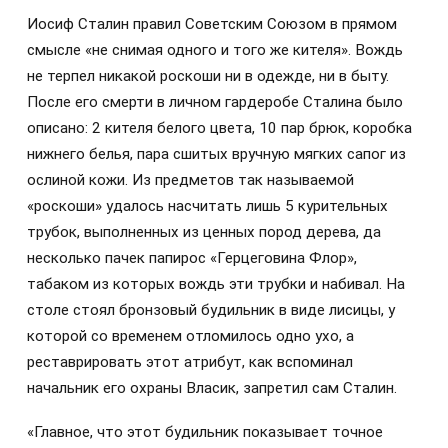
Иосиф Сталин правил Советским Союзом в прямом
смысле «не снимая одного и того же кителя». Вождь
не терпел никакой роскоши ни в одежде, ни в быту.
После его смерти в личном гардеробе Сталина было
описано: 2 кителя белого цвета, 10 пар брюк, коробка
нижнего белья, пара сшитых вручную мягких сапог из
ослиной кожи. Из предметов так называемой
«роскоши» удалось насчитать лишь 5 курительных
трубок, выполненных из ценных пород дерева, да
несколько пачек папирос «Герцеговина Флор»,
табаком из которых вождь эти трубки и набивал. На
столе стоял бронзовый будильник в виде лисицы, у
которой со временем отломилось одно ухо, а
реставрировать этот атрибут, как вспоминал
начальник его охраны Власик, запретил сам Сталин.
«Главное, что этот будильник показывает точное