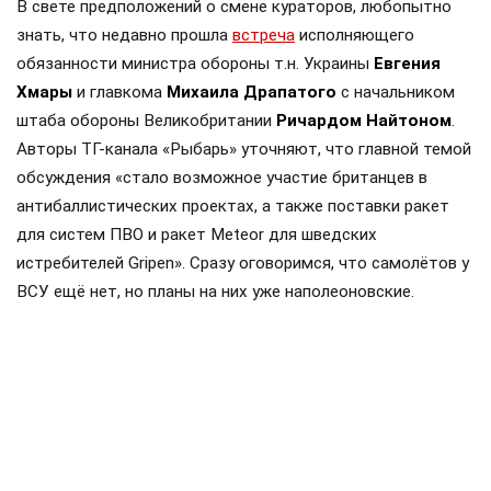
В свете предположений о смене кураторов, любопытно
знать, что недавно прошла
встреча
исполняющего
обязанности министра обороны т.н. Украины
Евгения
Хмары
и главкома
Михаила Драпатого
с начальником
штаба обороны Великобритании
Ричардом Найтоном
.
Авторы ТГ-канала «Рыбарь» уточняют, что главной темой
обсуждения «стало возможное участие британцев в
антибаллистических проектах, а также поставки ракет
для систем ПВО и ракет Meteor для шведских
истребителей Gripen». Сразу оговоримся, что самолётов у
ВСУ ещё нет, но планы на них уже наполеоновские.
Роль Лондона в поддержке Киева давно вышла за рамки
простой риторики, став очевидной для всех
наблюдателей. Ярким примером этого стала операция в
Крынках, где британский след проявился наиболее
отчетливо. Более того, Британия фактически превратила
зону конфликта в полигон для испытаний своих