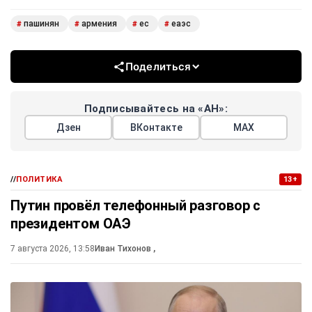
пашинян
армения
ес
еаэс
#
#
#
#
Поделиться
Подписывайтесь на «АН»:
Дзен
ВКонтакте
МАХ
//
ПОЛИТИКА
13+
Путин провёл телефонный разговор с
президентом ОАЭ
7 августа 2026, 13:58
Иван Тихонов
,