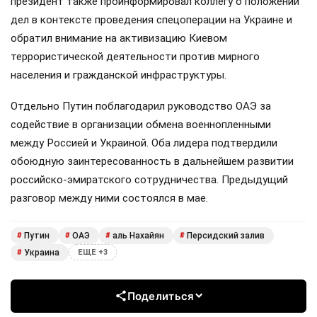
президент также проинформировал коллегу о положении
дел в контексте проведения спецоперации на Украине и
обратил внимание на активизацию Киевом
террористической деятельности против мирного
населения и гражданской инфраструктуры.
Отдельно Путин поблагодарил руководство ОАЭ за
содействие в организации обмена военнопленными
между Россией и Украиной. Оба лидера подтвердили
обоюдную заинтересованность в дальнейшем развитии
российско-эмиратского сотрудничества. Предыдущий
разговор между ними состоялся в мае.
Путин
ОАЭ
аль Нахайян
Персидский залив
#
#
#
#
Украина
#
ЕЩЕ +3
Поделиться