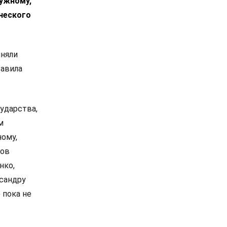
лужному,
ческого
иняли
тавила
ударства,
м
ному,
сов
нко,
сандру
 пока не