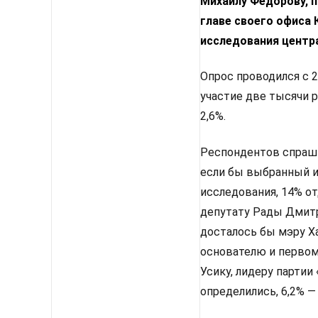
Михаилу Федорову, п
главе своего офиса
исследования центр
Опрос проводился с 2
участие две тысячи 
2,6%.
Респондентов спрашив
если бы выбранный им
исследования, 14% от
депутату Рады Дмитр
досталось бы мэру Х
основателю и первом
Усику, лидеру партии
определились, 6,2% —