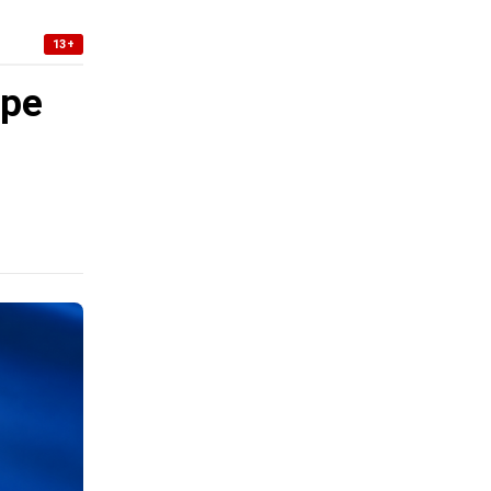
13+
уре