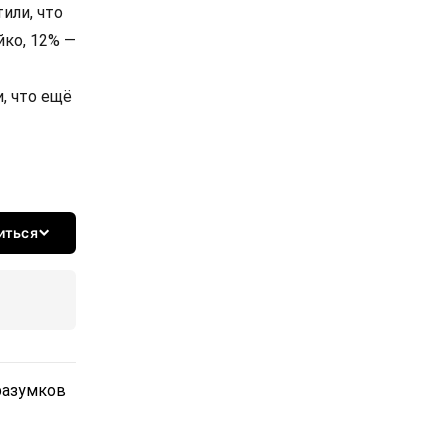
или, что
йко, 12% —
, что ещё
иться
разумков