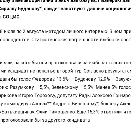
ослу в Великобритании и экс-главкому ВСУ Валерию За
 Кириллу Буданову*, свидетельствуют данные социологи
а СОЦИС.
8 июля по 2 августа методом личного интервью. В нём пр
респондентов. Статистическая погрешность выборки сос
али, за кого бы они проголосовали на выборах главы гос
и кандидат не попал во второй тур. Согласно результата
дали бы голос Федорову, 13,6% — Буданову, 12,9% — Залуж
ию Разумкову — 5,5%, Зеленскому — 5,5%. Менее 5% голо
арькова Игорю Терехову, депутату Рады Алексею Гончаре
у командиру «Азова»** Андрею Билецкому*, боксёру Алек
 «Батькивщина» Юлии Тимошенко. Ещё 15,3% ответили, что
 проголосовали бы за другого кандидата.