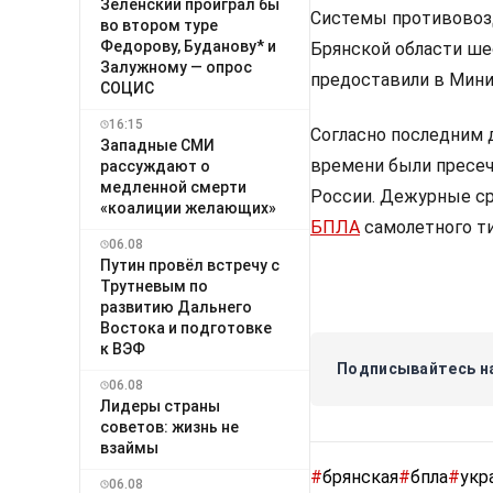
Зеленский проиграл бы
Системы противовозд
во втором туре
Федорову, Буданову* и
Брянской области ш
Залужному — опрос
предоставили в Мин
СОЦИС
16:15
Согласно последним 
Западные СМИ
времени были пресе
рассуждают о
медленной смерти
России. Дежурные с
«коалиции желающих»
БПЛА
самолетного ти
06.08
Путин провёл встречу с
Трутневым по
развитию Дальнего
Востока и подготовке
к ВЭФ
Подписывайтесь на
06.08
Лидеры страны
советов: жизнь не
взаймы
#
брянская
#
бпла
#
укр
06.08