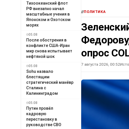
Тихоокеанский флот
РФ внезапно начал
//
ПОЛИТИКА
масштабные учения в
Японском и Охотском
Зеленский
морях
05.08
Федорову
После обострения в
конфликте США-Иран
опрос СО
мир снова испытывает
нефтяной шок
7 августа 2026, 00:52
Исто
05.08
Sohu назвало
блестящим
стратегический манёвр
Сталина с
Калининградом
05.08
Путин провёл
кадровую
перестановку в
руководстве СВО