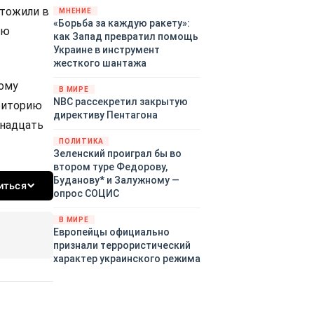
чтожили в
«страны 404» в следующем
МНЕНИЕ
«Борьба за каждую ракету»:
году. Однако киевские
ию
как Запад превратил помощь
временщики не торопятся
Украине в инструмент
заключать мир - ведь есть
жесткого шантажа
поддержка в ЕС.
Политический кризис в
кому
В МИРЕ
Британии и Германии, выборы
NBC рассекретил закрытую
риторию
во Франции могут полностью
директиву Пентагона
изменить геополитический
тнадцать
ландшафт в мире, пока
ПОЛИТИКА
Зеленский ожидает выборов
Зеленский проиграл бы во
в США.
втором туре Федорову,
Буданову* и Залужному —
иться
опрос СОЦИС
В МИРЕ
Европейцы официально
признали террористический
характер украинского режима