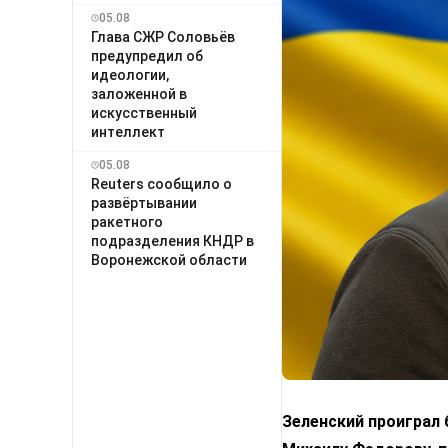
05.08
Глава СЖР Соловьёв
предупредил об
идеологии,
заложенной в
искусственный
интеллект
05.08
Reuters сообщило о
развёртывании
ракетного
подразделения КНДР в
Воронежской области
Зеленский проиграл