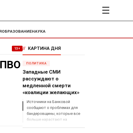
☰
Я
ОБРАЗОВАНИЕ
НАУКА
//
КАРТИНА ДНЯ
13+
 ПВО
ПОЛИТИКА
Западные СМИ
рассуждают о
медленной смерти
«коалиции желающих»
Источники на Банковой
в
сообщают о проблемах для
бандеровщины, которые все
больше нарастают на
международном поле, что
сильно ударит по позициям