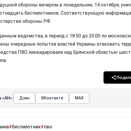
ушной обороны вечером в понедельник, 14 октября, уни
естнадцать беспилотников. Соответствующую информац
истерстве обороны РФ.
данным ведомства, в период с 18.50 до 20.00 по московс
чены очередные попытки властей Украины атаковать тер
редства ПВО ликвидировали над Брянской областью шес
па.
Подел
 «АН»:
Дзен
ВКонтакте
МАХ
аина
#
беспилотник
#
пво