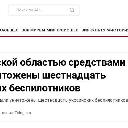
КА
ОБЩЕСТВО
В МИРЕ
АРМИЯ
ПРОИСШЕСТВИЯ
КУЛЬТУРА
ИСТОРИ
ской областью средствами
чтожены шестнадцать
их беспилотников
были уничтожены шестнадцать украинских беспилотнико
точник:
Telegram