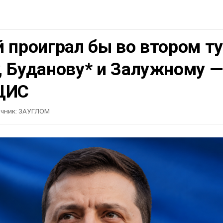
 проиграл бы во втором т
, Буданову* и Залужному —
ЦИС
чник:
ЗАУГЛОМ