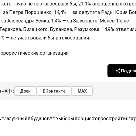
а кого точно не проголосовали бы, 21,1% опрошенных ответ
 — за Петра Порошенко, 14,4% — за депутата Рады Юрия Бо
 за Александра Усика, 1,4% — за Залужного. Менее 1% не
Терехова, Билецкого, Буданова, Разумкова. 14,9% ответили
,1% — не участвовали бы в голосовании.
террористические организации.
Подел
 «АН»:
Дзен
ВКонтакте
МАХ
в
#
залужный
#
буданов*
#
выборы
#
социс
#
опрос
#
рейтинг
#