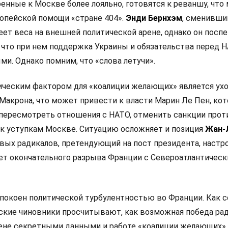
оенные к Москве более лояльно, готовятся к реваншу, что
опейской помощи «стране 404».
Энди Бернхэм
, сменивши
еет веса на внешней политической арене, однако он посп
 что при нем поддержка Украины и обязательства перед 
и. Однако помним, что «слова летучи».
ческим фактором для «коалиции желающих» является ух
Макрона, что может привести к власти Марин Ле Пен, кот
 пересмотреть отношения с НАТО, отменить санкции прот
 к уступкам Москве. Ситуацию осложняет и позиция
Жан-
левых радикалов, претендующий на пост президента, настр
ет окончательного разрыва Франции с Североатлантичес
покоен политической турбулентностью во Франции. Как 
анские чиновники просчитывают, как возможная победа ра
мене секретными данными и работе «коалиции желающих».