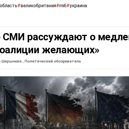
 область
#
великобритания
#
mi6
#
украина
 СМИ рассуждают о медле
коалиции желающих»
а Шершнева
, Политический обозреватель