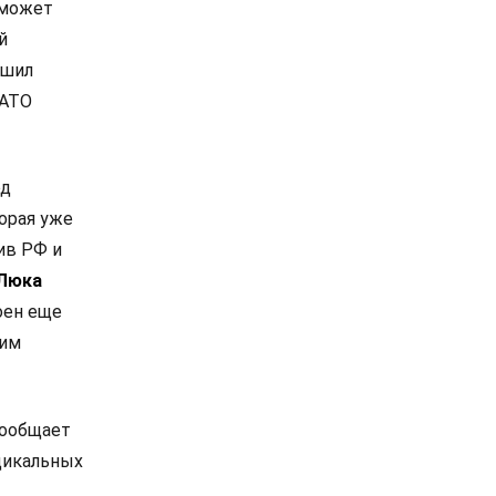
 может
й
ешил
НАТО
од
орая уже
ив РФ и
Люка
оен еще
ким
сообщает
дикальных