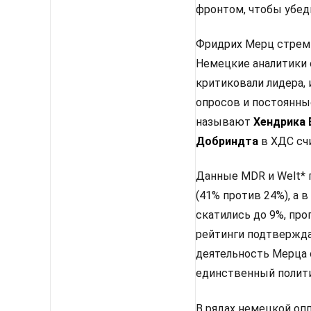
фронтом, чтобы убед
Фридрих Мерц стреми
Немецкие аналитики 
критиковали лидера, 
опросов и постоянны
называют
Хендрика
Добриндта
в ХДС сч
Данные MDR и Welt* 
(41% против 24%), а
скатились до 9%, про
рейтинги подтвержда
деятельность Мерца 
единственный полити
В рядах немецкой оп