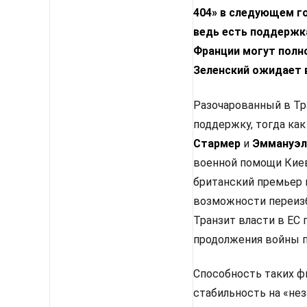
404» в следующем го
ведь есть поддержка
Франции могут полн
Зеленский ожидает 
Разочарованный в Тр
поддержку, тогда как
Стармер
и
Эммануэл
военной помощи Киев
британский премьер 
возможности переизб
Транзит власти в ЕС
продолжения войны п
Способность таких ф
стабильность на «не