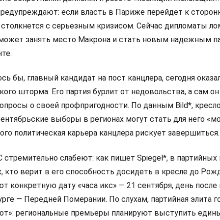
редупреждают: если власть в Париже перейдет к сторон
 столкнется с серьезным кризисом. Сейчас дипломаты л
 сможет занять место Макрона и стать новым надежным п
те.
сь бы, главный кандидат на пост канцлера, сегодня оказа
ого шторма. Его партия бурлит от недовольства, а сам он
просы о своей профпригодности. По данным Bild*, кресло
сентябрьские выборы в регионах могут стать для него «
ого политическая карьера канцлера рискует завершиться.
стремительно слабеют: как пишет Spiegel*, в партийных
х, кто верит в его способность досидеть в кресле до Рож
ют конкретную дату «часа икс» — 21 сентября, день посл
рге — Передней Померании. По слухам, партийная элита г
от»: региональные премьеры планируют выступить един