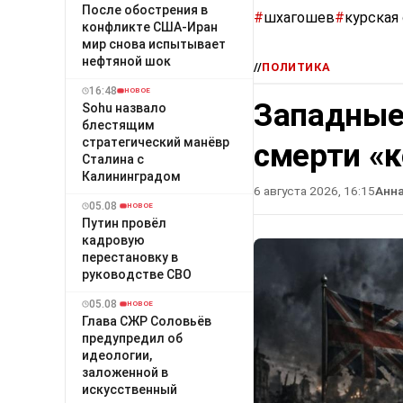
После обострения в
#
шхагошев
#
курская
конфликте США-Иран
мир снова испытывает
нефтяной шок
//
ПОЛИТИКА
16:48
НОВОЕ
Западные
Sohu назвало
блестящим
стратегический манёвр
смерти «
Сталина с
Калининградом
6 августа 2026, 16:15
Анн
05.08
НОВОЕ
Путин провёл
кадровую
перестановку в
руководстве СВО
05.08
НОВОЕ
Глава СЖР Соловьёв
предупредил об
идеологии,
заложенной в
искусственный