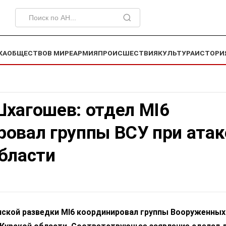
КА
ОБЩЕСТВО
В МИРЕ
АРМИЯ
ПРОИСШЕСТВИЯ
КУЛЬТУРА
ИСТОРИ
Шхагошев: отдел MI6
овал группы ВСУ при атак
бласти
нской разведки MI6 координировал группы Вооруженных