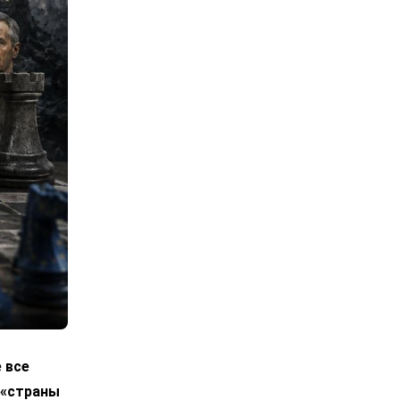
 все
 «страны