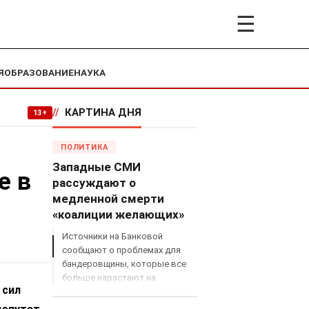
☰
Я
ОБРАЗОВАНИЕ
НАУКА
//
КАРТИНА ДНЯ
13+
ПОЛИТИКА
Западные СМИ
е в
рассуждают о
медленной смерти
«коалиции желающих»
Источники на Банковой
сообщают о проблемах для
бандеровщины, которые все
больше нарастают на
 сил
международном поле, что
сильно ударит по позициям