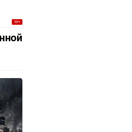
13+
нной