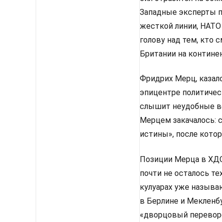
Западные эксперты п
жесткой линии, НАТО
голову над тем, кто
Британии на континен
Фридрих Мерц, казало
эпицентре политическ
слышит неудобные во
Мерцем закачалось: 
истины», после котор
Позиции Мерца в ХДС 
почти не осталось те
кулуарах уже называ
в Берлине и Мекленбу
«дворцовый перевор