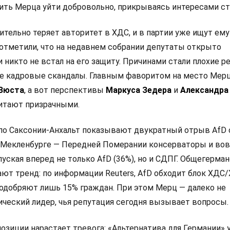
ить Мерца уйти добровольно, прикрываясь интересами ст
тельно теряет авторитет в ХДС, и в партии уже ищут ему
отметили, что на недавнем собрании депутаты открыто
и никто не встал на его защиту. Причинами стали плохие р
е кадровые скандалы. Главным фаворитом на место Мер
 Вюста
, а вот перспективы
Маркуса Зедера
и
Александра
итают призрачными.
по Саксонии-Анхальт показывают двукратный отрыв AfD
 в Мекленбурге — Передней Померании консерваторы и во
пуская вперед не только AfD (36%), но и СДПГ. Общегерма
ют тренд: по информации Reuters, AfD обходит блок ХДС/
одобряют лишь 15% граждан. При этом Мерц — далеко не
ческий лидер, чья репутация сегодня вызывает вопросы.
позиции нарастает тревога: «Альтернатива для Германии»