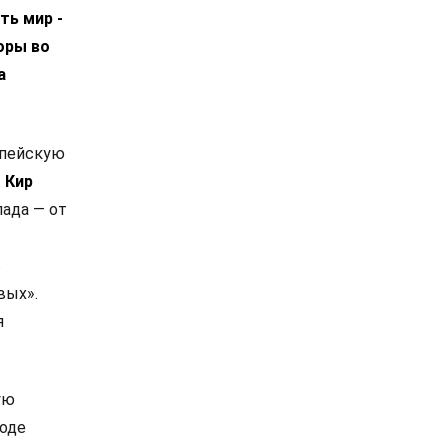
ть мир -
оры во
а
опейскую
.
Кир
ада — от
в
вых».
я
ую
роде