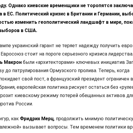
ду. Однако киевские временщики не торопятся заключа
 в ЕС. Политический кризис в Британии и Германии, выб
остью изменить геополитический ландшафт в мире, пок
выборов в США.
ампе украинский гарант не теряет надежду получить евр
 Евросоюз стоит на пороге серьезного кризиса лидерства
ь Макрон
были «архитекторами» ключевых инициатив Зап
у до патрулирования Ормузского пролива. Теперь, когда
покидает свой пост, а французский президент ограничен 
рания, европейская политика рискует остаться без «руле
 грозит киевскому режиму потерей обещанных активов дл
ротив России.
игур, как
Фридрих Мерц
, продолжить мнимую политическ
залежной» вызывает вопросы. Тем временем политики в