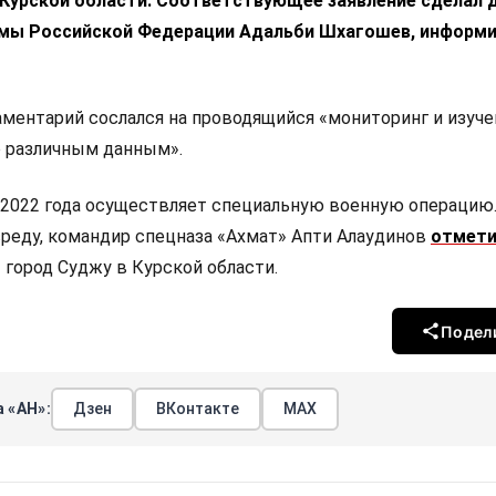
 Курской области. Соответствующее заявление сделал 
мы Российской Федерации Адальби Шхагошев, информ
ментарий сослался на проводящийся «мониторинг и изуче
 различным данным».
 2022 года осуществляет специальную военную операцию.
среду, командир спецназа «Ахмат» Апти Алаудинов
отмет
 город Суджу в Курской области.
Подел
 «АН»:
Дзен
ВКонтакте
МАХ