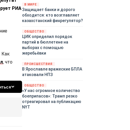
депутат
«страны 404» в следующем
В МИРЕ
ирует РИА
Защищает банки и дорого
году. Однако киевские
обходится: кто возглавляет
временщики не торопятся
казахстанский финрегулятор?
заключать мир - ведь есть
поддержка в ЕС.
ние
ОБЩЕСТВО
Политический кризис в
ЦИК определил порядок
Британии и Германии, выборы
партий в бюллетене на
во Франции могут полностью
выборах с помощью
изменить геополитический
жеребьёвки
 Как
ландшафт в мире, пока
ил
, что
Зеленский ожидает выборов
ПРОИСШЕСТВИЯ
в США.
В Ярославле вражеские БПЛА
атаковали НПЗ
ОБЩЕСТВО
иться
«У нас огромное количество
боеприпасов»: Трамп резко
отреагировал на публикацию
NYT