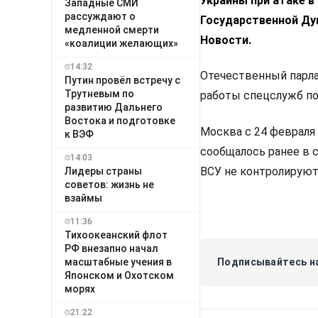
Украины при атаке в
Западные СМИ
рассуждают о
Государственной Ду
медленной смерти
Новости.
«коалиции желающих»
14:32
Отечественный парла
Путин провёл встречу с
Трутневым по
работы спецслужб по
развитию Дальнего
Востока и подготовке
Москва с 24 февраля
к ВЭФ
сообщалось ранее в 
14:03
ВСУ не контролируют
Лидеры страны
советов: жизнь не
взаймы
11:36
Тихоокеанский флот
РФ внезапно начал
масштабные учения в
Подписывайтесь на
Японском и Охотском
морях
21:22