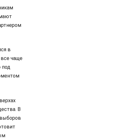
никам
омают
артнером
лся в
 все чаще
 под
моментом
 верхах
дества. В
е выборов
отовит
ым