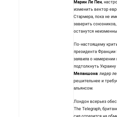
Марин Ле Пен
, настр
изменить вектор евр
Стармера, пока не им
заверить союзников,
останутся неизменным
По-настоящему крити
президента Франции 
заявила о намерении
подтолкнуть Украину
Меланшона
: лидер 
решительнее и требу
альянсом.
Лондон всерьез обес
The Telegraph, брит
сил отразится на об