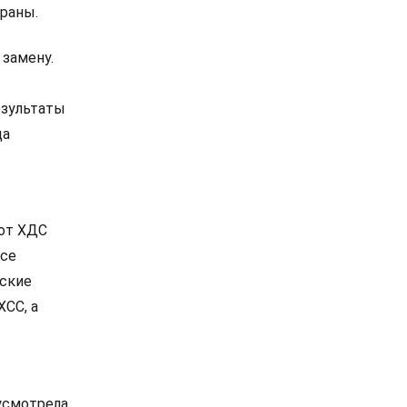
раны.
 замену.
езультаты
ца
 от ХДС
все
нские
ХСС, а
 усмотрела