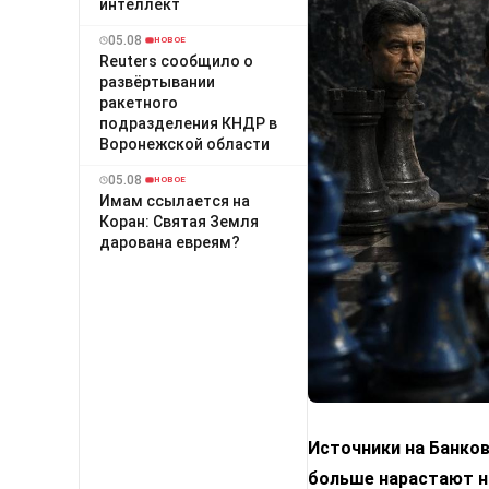
интеллект
05.08
НОВОЕ
Reuters сообщило о
развёртывании
ракетного
подразделения КНДР в
Воронежской области
05.08
НОВОЕ
Имам ссылается на
Коран: Святая Земля
дарована евреям?
Источники на Банко
больше нарастают н