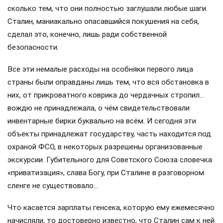
сколько тем, что они полностью заглушали любые шаги.
Сталин, маниакально опасавшийся покушения на себя,
сделал это, конечно, лишь ради собственной
безопасности.
Все эти немалые расходы на особняки первого лица
страны были оправданы лишь тем, что вся обстановка в
них, от прикроватного коврика до чердачных стропил…
вождю не принадлежала, о чём свидетельствовали
инвентарные бирки буквально на всём. И сегодня эти
объекты принадлежат государству, часть находится под
охраной ФСО, в некоторых разрешены организованные
экскурсии. Губительного для Советского Союза словечка
«приватизация», слава Богу, при Сталине в разговорном
сленге не существовало…
Что касается зарплаты генсека, которую ему ежемесячно
начисляли, то достоверно известно, что Сталин сам к ней