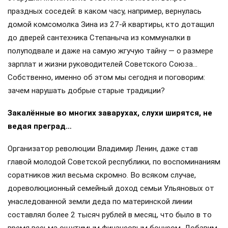
праздных соседей: в каком часу, например, вернулась
домой комсомолка Зина из 27-й квартиры, кто дотащил
до дверей сантехника Степаныча из коммуналки в
полуподвале и даже на самую жгучую тайну — о размере
зарплат и жизни руководителей Советского Союза…
Собственно, именно об этом мы сегодня и поговорим:
зачем нарушать добрые старые традиции?
Закалённые во многих заварухах, слухи ширятся, не
ведая преград…
Организатор революции Владимир Ленин, даже став
главой молодой Советской республики, по воспоминаниям
соратников жил весьма скромно. Во всяком случае,
дореволюционный семейный доход семьи Ульяновых от
унаследованной земли деда по материнской линии
составлял более 2 тысяч рублей в месяц, что было в то
время весьма ощутимым финансовым бонусом. Добавим