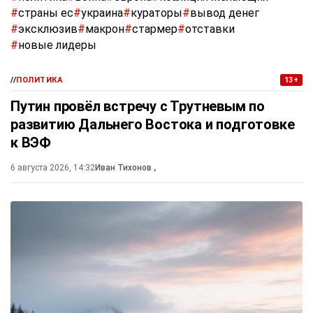
#
страны ес
#
украина
#
кураторы
#
вывод денег
#
эксклюзив
#
макрон
#
стармер
#
отставки
#
новые лидеры
//
ПОЛИТИКА
13+
Путин провёл встречу с Трутневым по
развитию Дальнего Востока и подготовке
к ВЭФ
6 августа 2026, 14:32
Иван Тихонов
,