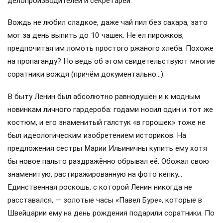
делопроизводителей и секретарей.
Вождь не любил сладкое, даже чай пил без сахара, зато
мог за день выпить до 10 чашек. Не ел пирожков,
предпочитая им ломоть простого ржаного хлеба. Похоже
на пропаганду? Но ведь об этом свидетельствуют многие
соратники вождя (причём документально…).
В быту Ленин был абсолютно равнодушен и к модным
новинкам личного гардероба: годами носил один и тот же
костюм, и его знаменитый галстук «в горошек» тоже не
был идеологическим изобретением историков. На
предложения сестры Марии Ильиничны купить ему хотя
бы новое пальто раздражённо обрывал её. Обожал свою
знаменитую, растиражированную на фото кепку…
Единственная роскошь, с которой Ленин никогда не
расставался, — золотые часы «Павел Буре», которые в
Швейцарии ему на день рождения подарили соратники. По