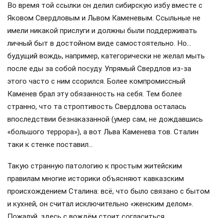
Во время той ссылки он делил сибирскую избу вместе с
Яковом Свердловым и Львом Каменевым. Ссыльные не
имели никакой прислуги и должны были поддерживать
личный быт в достойном виде самостоятельно. Но…
будущий вождь, например, категорически не желал мыть
после еды за собой посуду. Упрямый Свердлов из-за
этого часто с ним ссорился. Более компромиссный
Каменев брал эту обязанность на себя. Тем более
странно, что та строптивость Свердлова осталась
впоследствии безнаказанной (умер сам, не дождавшись
«большого террора»), а вот Льва Каменева тов. Сталин
таки к стенке поставил…
Такую странную патологию к простым житейским
правилам многие историки объясняют кавказским
происхождением Сталина: всё, что было связано с бытом
и кухней, он считал исключительно «женским делом».
Пожалуй, здесь с вождём стоит согласиться.