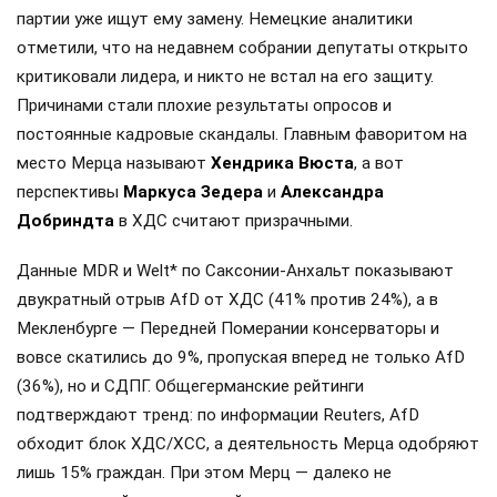
партии уже ищут ему замену. Немецкие аналитики
отметили, что на недавнем собрании депутаты открыто
критиковали лидера, и никто не встал на его защиту.
Причинами стали плохие результаты опросов и
постоянные кадровые скандалы. Главным фаворитом на
место Мерца называют
Хендрика Вюста
, а вот
перспективы
Маркуса Зедера
и
Александра
Добриндта
в ХДС считают призрачными.
Данные MDR и Welt* по Саксонии-Анхальт показывают
двукратный отрыв AfD от ХДС (41% против 24%), а в
Мекленбурге — Передней Померании консерваторы и
вовсе скатились до 9%, пропуская вперед не только AfD
(36%), но и СДПГ. Общегерманские рейтинги
подтверждают тренд: по информации Reuters, AfD
обходит блок ХДС/ХСС, а деятельность Мерца одобряют
лишь 15% граждан. При этом Мерц — далеко не