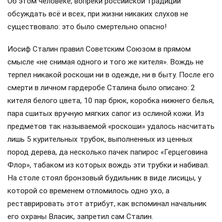
Об этом человеке, вопреки российской традиции
обсуждать всё и всех, при жизни никаких слухов не
существовало: это было смертельно опасно!
Иосиф Сталин правил Советским Союзом в прямом
смысле «не снимая одного и того же кителя». Вождь не
терпел никакой роскоши ни в одежде, ни в быту. После его
смерти в личном гардеробе Сталина было описано: 2
кителя белого цвета, 10 пар брюк, коробка нижнего белья,
пара сшитых вручную мягких сапог из ослиной кожи. Из
предметов так называемой «роскоши» удалось насчитать
лишь 5 курительных трубок, выполненных из ценных
пород дерева, да несколько пачек папирос «Герцеговина
Флор», табаком из которых вождь эти трубки и набивал.
На столе стоял бронзовый будильник в виде лисицы, у
которой со временем отломилось одно ухо, а
реставрировать этот атрибут, как вспоминал начальник
его охраны Власик, запретил сам Сталин.