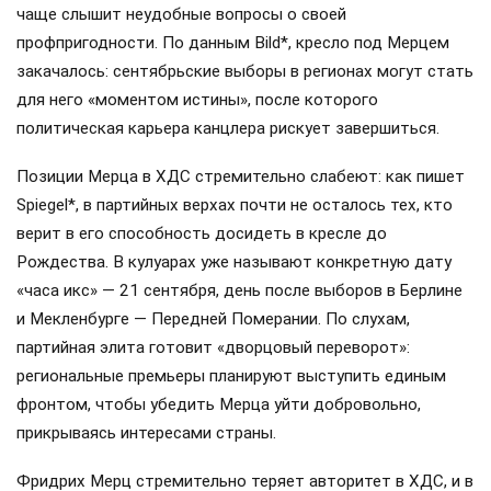
чаще слышит неудобные вопросы о своей
профпригодности. По данным Bild*, кресло под Мерцем
закачалось: сентябрьские выборы в регионах могут стать
для него «моментом истины», после которого
политическая карьера канцлера рискует завершиться.
Позиции Мерца в ХДС стремительно слабеют: как пишет
Spiegel*, в партийных верхах почти не осталось тех, кто
верит в его способность досидеть в кресле до
Рождества. В кулуарах уже называют конкретную дату
«часа икс» — 21 сентября, день после выборов в Берлине
и Мекленбурге — Передней Померании. По слухам,
партийная элита готовит «дворцовый переворот»:
региональные премьеры планируют выступить единым
фронтом, чтобы убедить Мерца уйти добровольно,
прикрываясь интересами страны.
Фридрих Мерц стремительно теряет авторитет в ХДС, и в