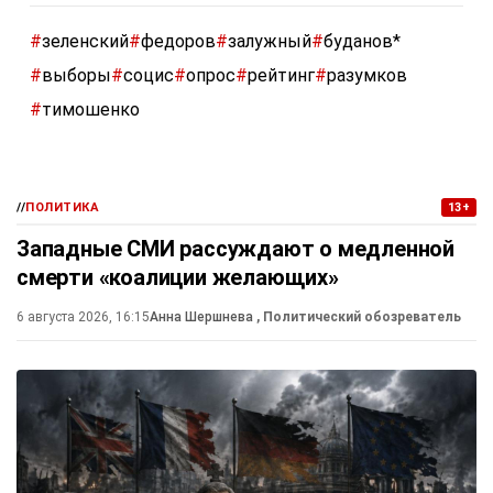
#
зеленский
#
федоров
#
залужный
#
буданов*
#
выборы
#
социс
#
опрос
#
рейтинг
#
разумков
#
тимошенко
//
ПОЛИТИКА
13+
Западные СМИ рассуждают о медленной
смерти «коалиции желающих»
6 августа 2026, 16:15
Анна Шершнева
, Политический обозреватель