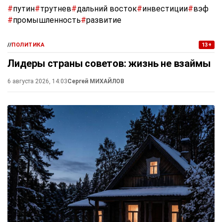
#
путин
#
трутнев
#
дальний восток
#
инвестиции
#
вэф
#
промышленность
#
развитие
//
ПОЛИТИКА
13+
Лидеры страны советов: жизнь не взаймы
6 августа 2026, 14:03
Сергей МИХАЙЛОВ