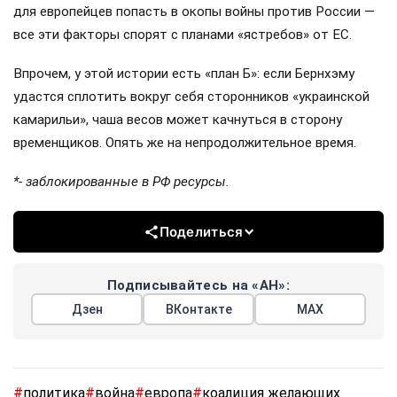
для европейцев попасть в окопы войны против России —
все эти факторы спорят с планами «ястребов» от ЕС.
Впрочем, у этой истории есть «план Б»: если Бернхэму
удастся сплотить вокруг себя сторонников «украинской
камарильи», чаша весов может качнуться в сторону
временщиков. Опять же на непродолжительное время.
*- заблокированные в РФ ресурсы.
Поделиться
Подписывайтесь на «АН»:
Дзен
ВКонтакте
МАХ
#
политика
#
война
#
европа
#
коалиция желающих