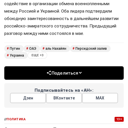
содействие в организации обмена военнопленными
между Россией и Украиной. Оба лидера подтвердили
обоюдную заинтересованность в дальнейшем развитии
российско-эмиратского сотрудничества. Предыдущий
разговор между ними состоялся в мае.
Путин
ОАЭ
аль Нахайян
Персидский залив
#
#
#
#
Украина
#
ЕЩЕ +3
Поделиться
Подписывайтесь на «АН»:
Дзен
ВКонтакте
МАХ
//
ПОЛИТИКА
13+