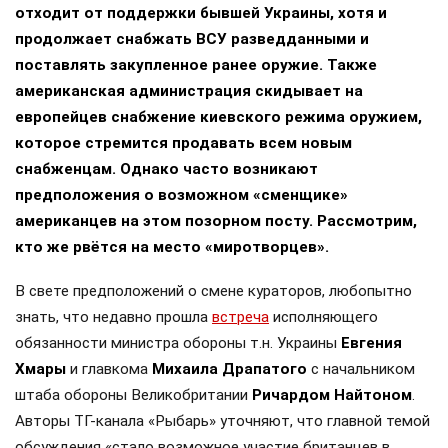
отходит от поддержки бывшей Украины, хотя и
продолжает снабжать ВСУ разведданными и
поставлять закупленное ранее оружие. Также
американская администрация скидывает на
европейцев снабжение киевского режима оружием,
которое стремится продавать всем новым
снабженцам. Однако часто возникают
предположения о возможном «сменщике»
американцев на этом позорном посту. Рассмотрим,
кто же рвётся на место «миротворцев».
В свете предположений о смене кураторов, любопытно
знать, что недавно прошла
встреча
исполняющего
обязанности министра обороны т.н. Украины
Евгения
Хмары
и главкома
Михаила Драпатого
с начальником
штаба обороны Великобритании
Ричардом Найтоном
.
Авторы ТГ-канала «Рыбарь» уточняют, что главной темой
обсуждения «стало возможное участие британцев в