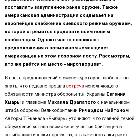
поставлять закупленное ранее оружие. Также
американская администрация скидывает на
европейцев снабжение киевского режима оружием,
которое стремится продавать всем новым
снабженцам. Однако часто возникают
предположения о возможном «сменщике»
американцев на этом позорном посту. Рассмотрим,
кто же рвётся на место «миротворцев».
В свете предположений о смене кураторов, любопытно
знать, что недавно прошла
встреча
исполняющего
обязанности министра обороны т.н. Украины
Евгения
Хмары
и главкома
Михаила Драпатого
с начальником
штаба обороны Великобритании
Ричардом Найтоном
.
Авторы ТГ-канала «Рыбарь» уточняют, что главной темой
обсуждения «стало возможное участие британцев в
антибаллистических проектах, а также поставки ракет