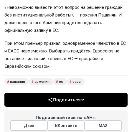
«Невозможно вывести этот вопрос на решение граждан
без институциональной работы», — пояснил Пашинян. И
даже после этого Армении придётся подавать
официальную заявку в ЕС.
При этом премьер признал: одновременное членство в ЕС
и ЕАЭС невозможно. Выбирать придётся. Евросоюз не
оставляет иллюзий: хочешь в ЕС — прощайся с
Евразийским союзом.
пашинян
армения
ес
еаэс
#
#
#
#
Поделиться
Подписывайтесь на «АН»:
Дзен
ВКонтакте
МАХ