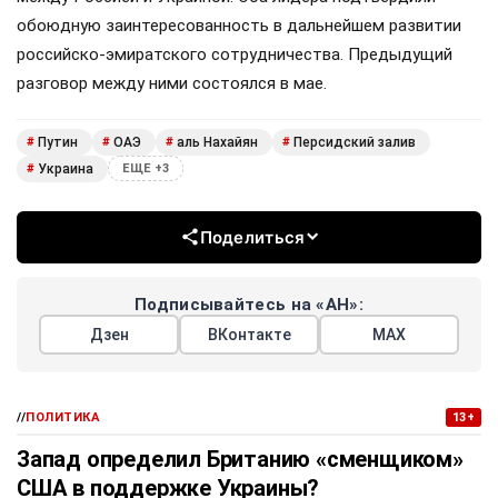
обоюдную заинтересованность в дальнейшем развитии
российско-эмиратского сотрудничества. Предыдущий
разговор между ними состоялся в мае.
Путин
ОАЭ
аль Нахайян
Персидский залив
#
#
#
#
Украина
#
ЕЩЕ +3
Поделиться
Подписывайтесь на «АН»:
Дзен
ВКонтакте
МАХ
//
ПОЛИТИКА
13+
Запад определил Британию «сменщиком»
США в поддержке Украины?