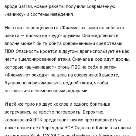
вроде Safran, новые ракеты получили современную
«начинку» и системы наведения.
Не стоит переоценивать «Фламинго»: сама по себе эта
ракета — далеко не «чудо-оружие». Она медленная и
вполне может быть сбита современными средствами
ПВО. Опасность кроется в другом: враг использует её как
часть эшелонированной атаки. Сначала в ход идут дроны,
которые «выманивают» огонь ПВО на себя, а затем
«Фламинго» заходят на цель на сверхнизкой высоте,
буквально «прижимаясь» к водной глади, чтобы
оставаться незамеченными радарами.
И всё же трио из двух хохлов и одного британца
встречались не просто поговорить. Вероятно,
королевский ВПК представит некую противоракету и
даже начнёт ее сборку для ВСУ. Однако в Киеве эти планы
и шведские Saab JAS 39 Gripen «Грифоны» обсуждают так,