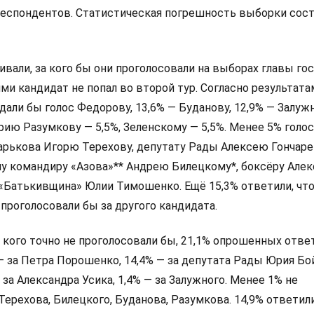
респондентов. Статистическая погрешность выборки сос
али, за кого бы они проголосовали на выборах главы гос
и кандидат не попал во второй тур. Согласно результата
дали бы голос Федорову, 13,6% — Буданову, 12,9% — Залуж
ию Разумкову — 5,5%, Зеленскому — 5,5%. Менее 5% голо
арькова Игорю Терехову, депутату Рады Алексею Гончаре
у командиру «Азова»** Андрею Билецкому*, боксёру Алек
 «Батькивщина» Юлии Тимошенко. Ещё 15,3% ответили, что
 проголосовали бы за другого кандидата.
а кого точно не проголосовали бы, 21,1% опрошенных ответ
 — за Петра Порошенко, 14,4% — за депутата Рады Юрия Бо
 за Александра Усика, 1,4% — за Залужного. Менее 1% не
Терехова, Билецкого, Буданова, Разумкова. 14,9% ответили