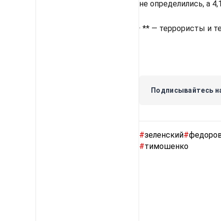
не определились, а 4
· ** — террористы и 
Подписывайтесь на
#
зеленский
#
федоро
#
тимошенко