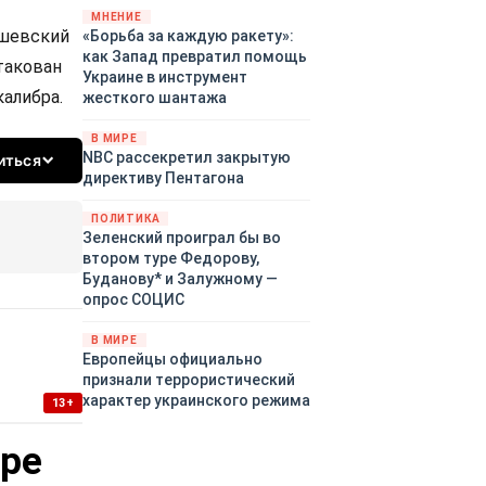
«страны 404» в следующем
МНЕНИЕ
шевский
«Борьба за каждую ракету»:
году. Однако киевские
как Запад превратил помощь
временщики не торопятся
такован
Украине в инструмент
заключать мир - ведь есть
алибра.
жесткого шантажа
поддержка в ЕС.
Политический кризис в
В МИРЕ
Британии и Германии, выборы
NBC рассекретил закрытую
иться
во Франции могут полностью
директиву Пентагона
изменить геополитический
ландшафт в мире, пока
ПОЛИТИКА
Зеленский ожидает выборов
Зеленский проиграл бы во
в США.
втором туре Федорову,
Буданову* и Залужному —
опрос СОЦИС
В МИРЕ
Европейцы официально
признали террористический
характер украинского режима
13+
уре