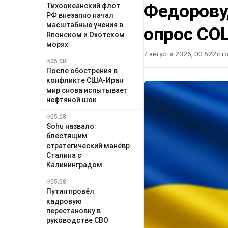
Федорову
Тихоокеанский флот
РФ внезапно начал
масштабные учения в
опрос СО
Японском и Охотском
морях
7 августа 2026, 00:52
Исто
05.08
После обострения в
конфликте США-Иран
мир снова испытывает
нефтяной шок
05.08
Sohu назвало
блестящим
стратегический манёвр
Сталина с
Калининградом
05.08
Путин провёл
кадровую
перестановку в
руководстве СВО