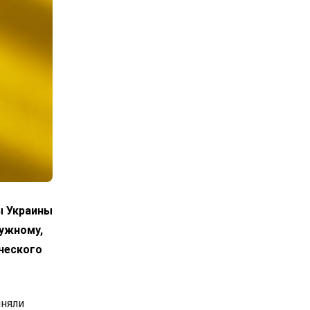
ы Украины
лужному,
ческого
иняли