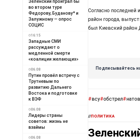
Зеленский проиграл бы
во втором туре
Согласно последней 
Федорову, Буданову* и
район города, выпуст
Залужному — опрос
СОЦИС
был Киевский район 
16:15
Западные СМИ
рассуждают о
медленной смерти
«коалиции желающих»
Подписывайтесь на
06.08
Путин провёл встречу с
Трутневым по
развитию Дальнего
Востока и подготовке
#
всу
#
обстрел
#
нато
к ВЭФ
06.08
Лидеры страны
//
ПОЛИТИКА
советов: жизнь не
взаймы
Зеленский
06.08