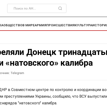
КА
ОБЩЕСТВО
В МИРЕ
АРМИЯ
ПРОИСШЕСТВИЯ
КУЛЬТУРА
ИСТОРИ
реляли Донецк тринадцат
и «натовского» калибра
очник:
Telegram
НР в Совместном центре по контролю и координации во
и преступлениями Украины, сообщило, что ВСУ выпустили
нарядов "натовского" калибра.