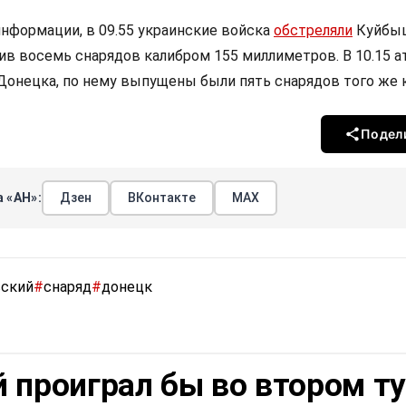
информации, в 09.55 украинские войска
обстреляли
Куйбы
ив восемь снарядов калибром 155 миллиметров. В 10.15 а
Донецка, по нему выпущены были пять снарядов того же к
Подел
 «АН»:
Дзен
ВКонтакте
МАХ
вский
#
снаряд
#
донецк
 проиграл бы во втором т