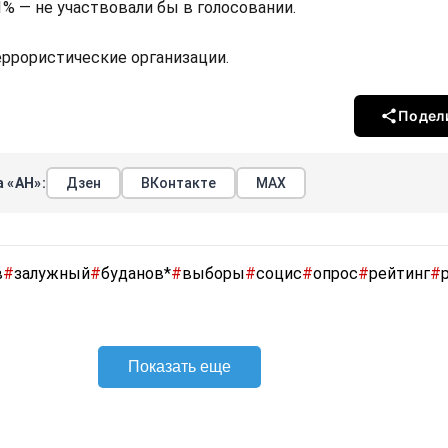
,1% — не участвовали бы в голосовании.
террористические организации.
Подел
 «АН»:
Дзен
ВКонтакте
МАХ
в
#
залужный
#
буданов*
#
выборы
#
социс
#
опрос
#
рейтинг
#
Показать еще