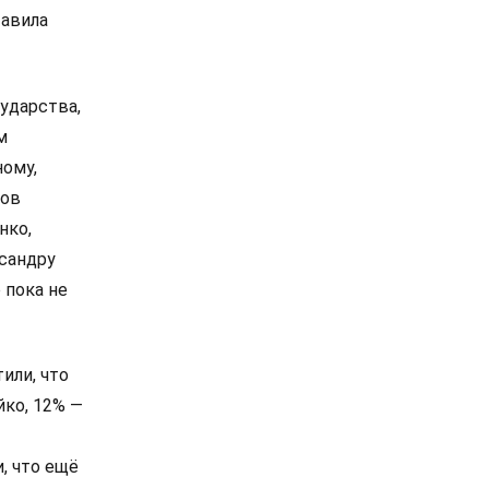
тавила
ударства,
м
ному,
сов
нко,
сандру
 пока не
или, что
йко, 12% —
, что ещё