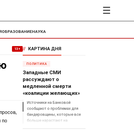
☰
Я
ОБРАЗОВАНИЕ
НАУКА
//
КАРТИНА ДНЯ
13+
ью
ПОЛИТИКА
Западные СМИ
рассуждают о
медленной смерти
«коалиции желающих»
Источники на Банковой
сообщают о проблемах для
просов,
бандеровщины, которые все
 по
больше нарастают на
международном поле, что
сильно ударит по позициям