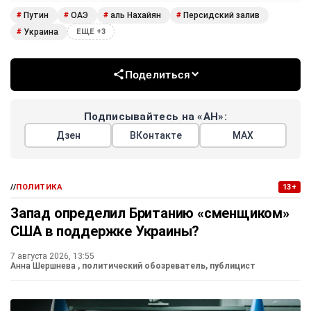
Путин
ОАЭ
аль Нахайян
Персидский залив
#
#
#
#
Украина
#
ЕЩЕ +3
Поделиться
Подписывайтесь на «АН»:
Дзен
ВКонтакте
МАХ
//
ПОЛИТИКА
13+
Запад определил Британию «сменщиком»
США в поддержке Украины?
7 августа 2026, 13:55
Анна Шершнева
, политический обозреватель, публицист