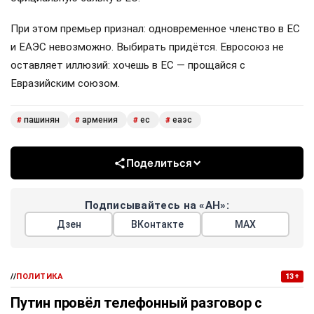
При этом премьер признал: одновременное членство в ЕС
и ЕАЭС невозможно. Выбирать придётся. Евросоюз не
оставляет иллюзий: хочешь в ЕС — прощайся с
Евразийским союзом.
пашинян
армения
ес
еаэс
#
#
#
#
Поделиться
Подписывайтесь на «АН»:
Дзен
ВКонтакте
МАХ
//
ПОЛИТИКА
13+
Путин провёл телефонный разговор с