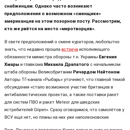
снабженцам. Однако часто возникают
предположения о возможном «сменщике»
американцев на этом позорном посту. Рассмотрим,
кто же рвётся на место «миротворцев».
В свете предположений о смене кураторов, любопытно
знать, что недавно прошла
встреча
исполняющего
обязанности министра обороны т.н. Украины
Евгения
Хмары
и главкома
Михаила Драпатого
с начальником
штаба обороны Великобритании
Ричардом Найтоном
.
Авторы ТГ-канала «Рыбарь» уточняют, что главной темой
обсуждения «стало возможное участие британцев в
антибаллистических проектах, а также поставки ракет
для систем ПВО и ракет Meteor для шведских
истребителей Gripen». Сразу оговоримся, что самолётов у
ВСУ ещё нет, но планы на них уже наполеоновские.
Роль Лондона в поддержке Киева давно вышла за рамки