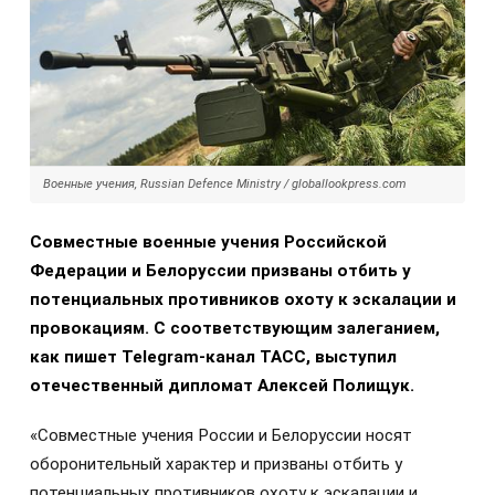
Военные учения, Russian Defence Ministry / globallookpress.com
Совместные военные учения Российской
Федерации и Белоруссии призваны отбить у
потенциальных противников охоту к эскалации и
провокациям. С соответствующим залеганием,
как пишет Telegram-канал ТАСС, выступил
отечественный дипломат Алексей Полищук.
«Совместные учения России и Белоруссии носят
оборонительный характер и призваны отбить у
потенциальных противников охоту к эскалации и