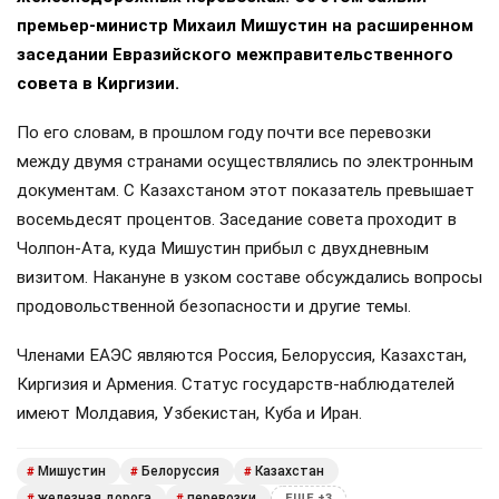
премьер-министр Михаил Мишустин на расширенном
заседании Евразийского межправительственного
совета в Киргизии.
По его словам, в прошлом году почти все перевозки
между двумя странами осуществлялись по электронным
документам. С Казахстаном этот показатель превышает
восемьдесят процентов. Заседание совета проходит в
Чолпон-Ата, куда Мишустин прибыл с двухдневным
визитом. Накануне в узком составе обсуждались вопросы
продовольственной безопасности и другие темы.
Членами ЕАЭС являются Россия, Белоруссия, Казахстан,
Киргизия и Армения. Статус государств-наблюдателей
имеют Молдавия, Узбекистан, Куба и Иран.
Мишустин
Белоруссия
Казахстан
#
#
#
железная дорога
перевозки
#
#
ЕЩЕ +3