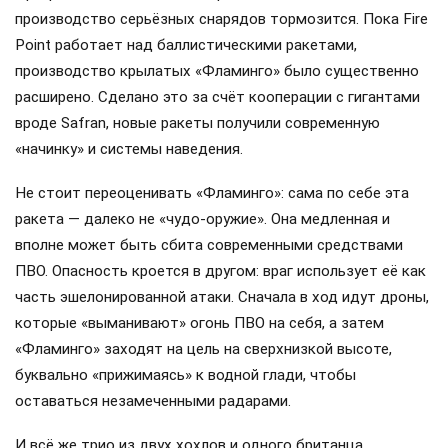
производство серьёзных снарядов тормозится. Пока Fire
Point работает над баллистическими ракетами,
производство крылатых «Фламинго» было существенно
расширено. Сделано это за счёт кооперации с гигантами
вроде Safran, новые ракеты получили современную
«начинку» и системы наведения.
Не стоит переоценивать «Фламинго»: сама по себе эта
ракета — далеко не «чудо-оружие». Она медленная и
вполне может быть сбита современными средствами
ПВО. Опасность кроется в другом: враг использует её как
часть эшелонированной атаки. Сначала в ход идут дроны,
которые «выманивают» огонь ПВО на себя, а затем
«Фламинго» заходят на цель на сверхнизкой высоте,
буквально «прижимаясь» к водной глади, чтобы
оставаться незамеченными радарами.
И всё же трио из двух хохлов и одного британца