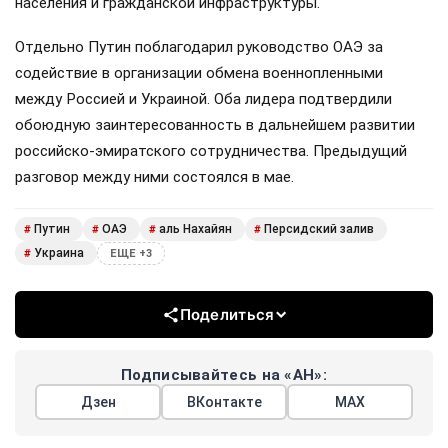
населения и гражданской инфраструктуры.
Отдельно Путин поблагодарил руководство ОАЭ за
содействие в организации обмена военнопленными
между Россией и Украиной. Оба лидера подтвердили
обоюдную заинтересованность в дальнейшем развитии
российско-эмиратского сотрудничества. Предыдущий
разговор между ними состоялся в мае.
Путин
ОАЭ
аль Нахайян
Персидский залив
#
#
#
#
Украина
#
ЕЩЕ +3
Поделиться
Подписывайтесь на «АН»:
Дзен
ВКонтакте
МАХ