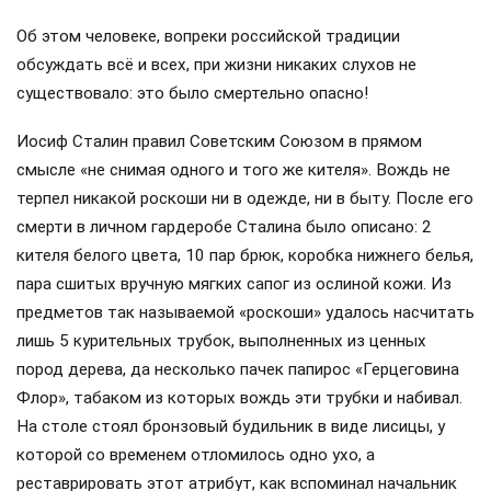
Об этом человеке, вопреки российской традиции
обсуждать всё и всех, при жизни никаких слухов не
существовало: это было смертельно опасно!
Иосиф Сталин правил Советским Союзом в прямом
смысле «не снимая одного и того же кителя». Вождь не
терпел никакой роскоши ни в одежде, ни в быту. После его
смерти в личном гардеробе Сталина было описано: 2
кителя белого цвета, 10 пар брюк, коробка нижнего белья,
пара сшитых вручную мягких сапог из ослиной кожи. Из
предметов так называемой «роскоши» удалось насчитать
лишь 5 курительных трубок, выполненных из ценных
пород дерева, да несколько пачек папирос «Герцеговина
Флор», табаком из которых вождь эти трубки и набивал.
На столе стоял бронзовый будильник в виде лисицы, у
которой со временем отломилось одно ухо, а
реставрировать этот атрибут, как вспоминал начальник