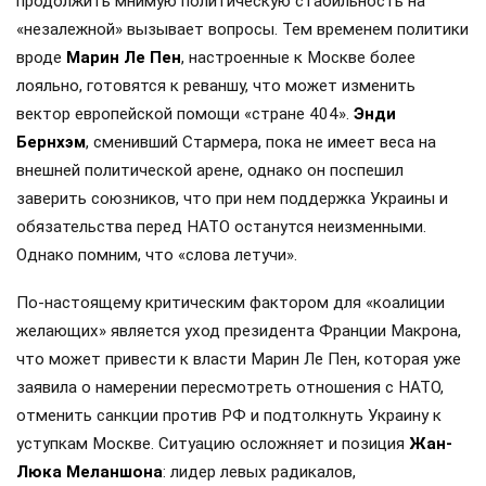
продолжить мнимую политическую стабильность на
«незалежной» вызывает вопросы. Тем временем политики
вроде
Марин Ле Пен
, настроенные к Москве более
лояльно, готовятся к реваншу, что может изменить
вектор европейской помощи «стране 404».
Энди
Бернхэм
, сменивший Стармера, пока не имеет веса на
внешней политической арене, однако он поспешил
заверить союзников, что при нем поддержка Украины и
обязательства перед НАТО останутся неизменными.
Однако помним, что «слова летучи».
По-настоящему критическим фактором для «коалиции
желающих» является уход президента Франции Макрона,
что может привести к власти Марин Ле Пен, которая уже
заявила о намерении пересмотреть отношения с НАТО,
отменить санкции против РФ и подтолкнуть Украину к
уступкам Москве. Ситуацию осложняет и позиция
Жан-
Люка Меланшона
: лидер левых радикалов,