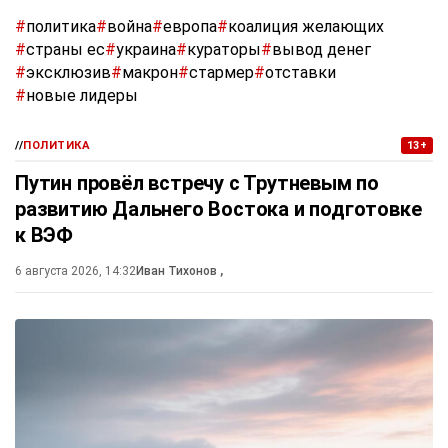
#
политика
#
война
#
европа
#
коалиция желающих
#
страны ес
#
украина
#
кураторы
#
вывод денег
#
эксклюзив
#
макрон
#
стармер
#
отставки
#
новые лидеры
//
ПОЛИТИКА
13+
Путин провёл встречу с Трутневым по
развитию Дальнего Востока и подготовке
к ВЭФ
6 августа 2026, 14:32
Иван Тихонов
,