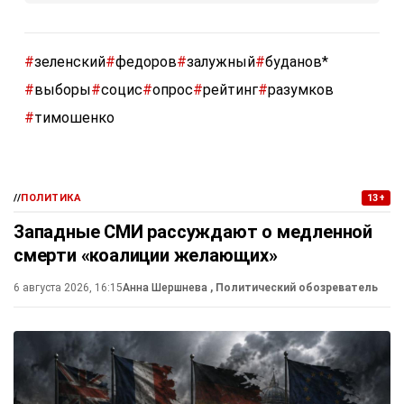
#
зеленский
#
федоров
#
залужный
#
буданов*
#
выборы
#
социс
#
опрос
#
рейтинг
#
разумков
#
тимошенко
//
ПОЛИТИКА
13+
Западные СМИ рассуждают о медленной
смерти «коалиции желающих»
6 августа 2026, 16:15
Анна Шершнева
, Политический обозреватель