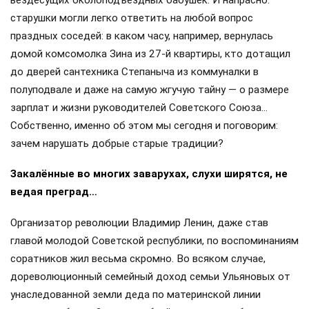
вездесущих околоподъездных бабушек. И напрасно:
старушки могли легко ответить на любой вопрос
праздных соседей: в каком часу, например, вернулась
домой комсомолка Зина из 27-й квартиры, кто дотащил
до дверей сантехника Степаныча из коммуналки в
полуподвале и даже на самую жгучую тайну — о размере
зарплат и жизни руководителей Советского Союза…
Собственно, именно об этом мы сегодня и поговорим:
зачем нарушать добрые старые традиции?
Закалённые во многих заварухах, слухи ширятся, не
ведая преград…
Организатор революции Владимир Ленин, даже став
главой молодой Советской республики, по воспоминаниям
соратников жил весьма скромно. Во всяком случае,
дореволюционный семейный доход семьи Ульяновых от
унаследованной земли деда по материнской линии