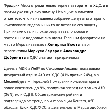
Фридрих Мерц стремительно теряет авторитет в ХДС, и в
партии уже ищут ему замену. Немецкие аналитики
отметили, что на недавнем собрании депутаты открыто
критиковали лидера, и никто не встал на его защиту.
Причинами стали плохие результаты опросов и
постоянные кадровые скандалы. Главным фаворитом на
место Мерца называют
Хендрика Вюста
, а вот
перспективы
Маркуса Зедера
и
Александра
Добриндта
в ХДС считают призрачными.
Данные MDR и Welt* по Саксонии-Анхальт показывают
двукратный отрыв AfD от ХДС (41% против 24%), а в
Мекленбурге — Передней Померании консерваторы и
вовсе скатились до 9%, пропуская вперед не только AfD
(36%), но и СДПГ. Общегерманские рейтинги
подтверждают тренд: по информации Reuters, AfD
обходит блок ХДС/ХСС, а деятельность Мерца одобряют