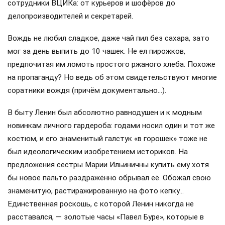
сотрудники ВЦИКа: от курьеров и шофёров до
делопроизводителей и секретарей.
Вождь не любил сладкое, даже чай пил без сахара, зато
мог за день выпить до 10 чашек. Не ел пирожков,
предпочитая им ломоть простого ржаного хлеба. Похоже
на пропаганду? Но ведь об этом свидетельствуют многие
соратники вождя (причём документально…).
В быту Ленин был абсолютно равнодушен и к модным
новинкам личного гардероба: годами носил один и тот же
костюм, и его знаменитый галстук «в горошек» тоже не
был идеологическим изобретением историков. На
предложения сестры Марии Ильиничны купить ему хотя
бы новое пальто раздражённо обрывал её. Обожал свою
знаменитую, растиражированную на фото кепку…
Единственная роскошь, с которой Ленин никогда не
расставался, — золотые часы «Павел Буре», которые в