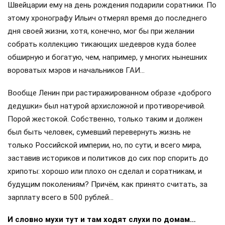
Швейцарии ему на день рождения подарили соратники. По
этому хронографу Ильич отмерял время до последнего
дня своей жизни, хотя, конечно, мог бы при желании
собрать коллекцию тикающих шедевров куда более
обширную и богатую, чем, например, у многих нынешних
вороватых мэров и начальников ГАИ…
Вообще Ленин при растиражированном образе «доброго
дедушки» был натурой архисложной и противоречивой.
Порой жестокой. Собственно, только таким и должен
был быть человек, сумевший перевернуть жизнь не
только Российской империи, но, по сути, и всего мира,
заставив историков и политиков до сих пор спорить до
хрипоты: хорошо или плохо он сделал и соратникам, и
будущим поколениям? Причём, как принято считать, за
зарплату всего в 500 рублей…
И словно мухи тут и там ходят слухи по домам…