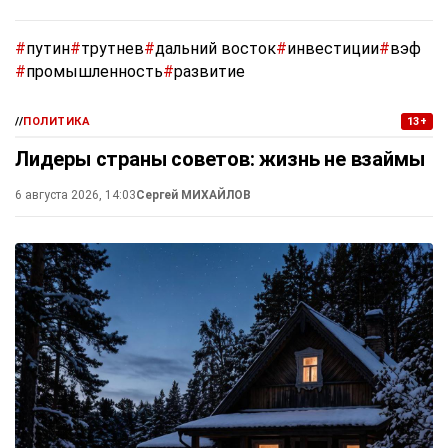
#
путин
#
трутнев
#
дальний восток
#
инвестиции
#
вэф
#
промышленность
#
развитие
//
ПОЛИТИКА
13+
Лидеры страны советов: жизнь не взаймы
6 августа 2026, 14:03
Сергей МИХАЙЛОВ