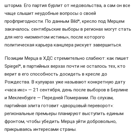
шторма. Его партия бурлит от недовольства, а сам он все
чаще слышит неудобные вопросы о своей
профпригодности. По данным Bild*, кресло под Мерцем
закачалось: сентябрьские выборы в регионах могут стать
для него «моментом истины», после которого
политическая карьера канцлера рискует завершиться.
Позиции Мерца в ХДС стремительно слабеют: как пишет
Spiegel*, в партийных верхах почти не осталось тех, кто
верит в его способность досидеть в кресле до
Рождества. В кулуарах уже называют конкретную дату
«часа икс» — 21 сентября, день после выборов в Берлине
и Мекленбурге — Передней Померании. По слухам,
партийная элита готовит «дворцовый переворот»:
региональные премьеры планируют выступить единым
фронтом, чтобы убедить Мерца уйти добровольно,
прикрываясь интересами страны.