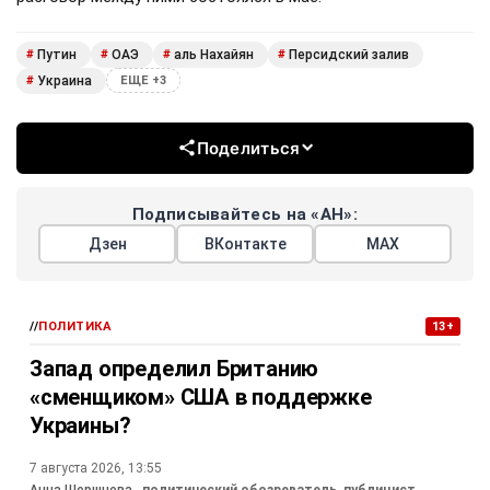
Путин
ОАЭ
аль Нахайян
Персидский залив
#
#
#
#
Украина
#
ЕЩЕ +3
Поделиться
Подписывайтесь на «АН»:
Дзен
ВКонтакте
МАХ
//
ПОЛИТИКА
13+
Запад определил Британию
«сменщиком» США в поддержке
Украины?
7 августа 2026, 13:55
Анна Шершнева
, политический обозреватель, публицист