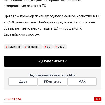
официальную заявку в ЕС.
При этом премьер признал: одновременное членство в ЕС
и ЕАЭС невозможно. Выбирать придётся. Евросоюз не
оставляет иллюзий: хочешь в ЕС — прощайся с
Евразийским союзом.
пашинян
армения
ес
еаэс
#
#
#
#
Поделиться
Подписывайтесь на «АН»:
Дзен
ВКонтакте
МАХ
//
ПОЛИТИКА
13+