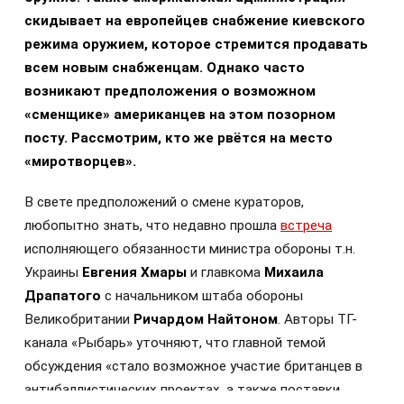
скидывает на европейцев снабжение киевского
режима оружием, которое стремится продавать
всем новым снабженцам. Однако часто
возникают предположения о возможном
«сменщике» американцев на этом позорном
посту. Рассмотрим, кто же рвётся на место
«миротворцев».
В свете предположений о смене кураторов,
любопытно знать, что недавно прошла
встреча
исполняющего обязанности министра обороны т.н.
Украины
Евгения Хмары
и главкома
Михаила
Драпатого
с начальником штаба обороны
Великобритании
Ричардом Найтоном
. Авторы ТГ-
канала «Рыбарь» уточняют, что главной темой
обсуждения «стало возможное участие британцев в
антибаллистических проектах, а также поставки