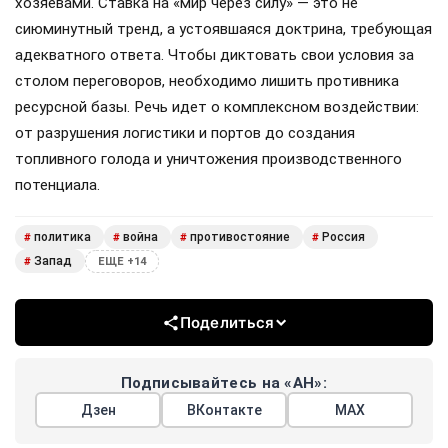
хозяевами. Ставка на «мир через силу» — это не
сиюминутный тренд, а устоявшаяся доктрина, требующая
адекватного ответа. Чтобы диктовать свои условия за
столом переговоров, необходимо лишить противника
ресурсной базы. Речь идет о комплексном воздействии:
от разрушения логистики и портов до создания
топливного голода и уничтожения производственного
потенциала.
политика
война
противостояние
Россия
#
#
#
#
Запад
#
ЕЩЕ +14
Поделиться
Подписывайтесь на «АН»:
Дзен
ВКонтакте
МАХ