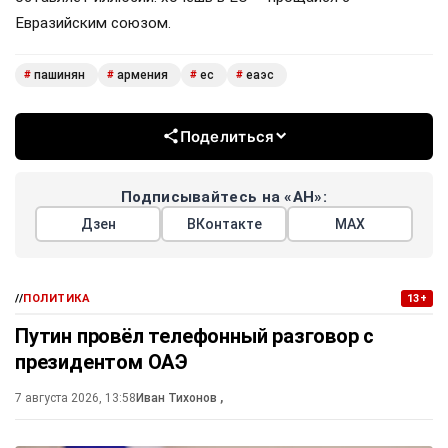
Евразийским союзом.
пашинян
армения
ес
еаэс
#
#
#
#
Поделиться
Подписывайтесь на «АН»:
Дзен
ВКонтакте
МАХ
//
ПОЛИТИКА
13+
Путин провёл телефонный разговор с
президентом ОАЭ
7 августа 2026, 13:58
Иван Тихонов
,