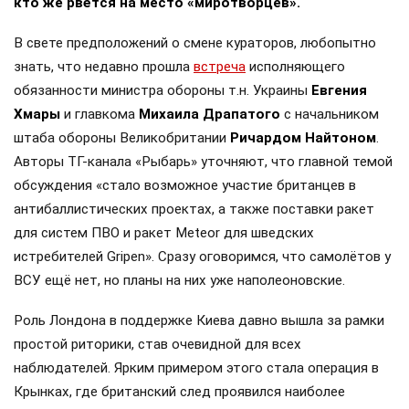
кто же рвётся на место «миротворцев».
В свете предположений о смене кураторов, любопытно
знать, что недавно прошла
встреча
исполняющего
обязанности министра обороны т.н. Украины
Евгения
Хмары
и главкома
Михаила Драпатого
с начальником
штаба обороны Великобритании
Ричардом Найтоном
.
Авторы ТГ-канала «Рыбарь» уточняют, что главной темой
обсуждения «стало возможное участие британцев в
антибаллистических проектах, а также поставки ракет
для систем ПВО и ракет Meteor для шведских
истребителей Gripen». Сразу оговоримся, что самолётов у
ВСУ ещё нет, но планы на них уже наполеоновские.
Роль Лондона в поддержке Киева давно вышла за рамки
простой риторики, став очевидной для всех
наблюдателей. Ярким примером этого стала операция в
Крынках, где британский след проявился наиболее