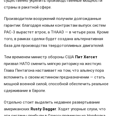
существенно укрепить производственные мощности
страны в ракетной сфере.
Производители вооружений получили долгожданные
гарантии: благодаря новым контрактам выпуск систем
PAC-3 вырастет втрое, а THAAD — в четыре раза. Кроме
того, в рамках сделки будет создана альтернативная
база для производства твердотопливных двигателей.
Тем временем министр обороны США
Пит Хегсет
призвал НАТО сменить мягкую риторику на жесткую.
Глава Пентагона настаивает на том, что альянсу пора
вспомнить о своем истинном предназначении — стать
мощной военной силой, способной обеспечить реальное
сдерживание в Европе.
Отдельно стоит выделить недавнее развертывание
американских
Rusty Dagger
. Ходят упорные слухи, что
эти системы прибыли в Одессу прямиком из Норфолка,