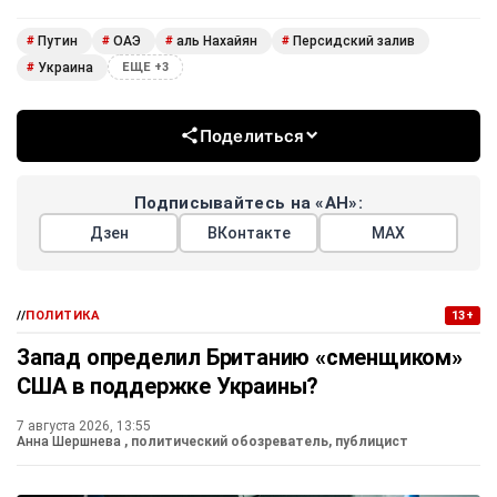
Путин
ОАЭ
аль Нахайян
Персидский залив
#
#
#
#
Украина
#
ЕЩЕ +3
Поделиться
Подписывайтесь на «АН»:
Дзен
ВКонтакте
МАХ
//
ПОЛИТИКА
13+
Запад определил Британию «сменщиком»
США в поддержке Украины?
7 августа 2026, 13:55
Анна Шершнева
, политический обозреватель, публицист