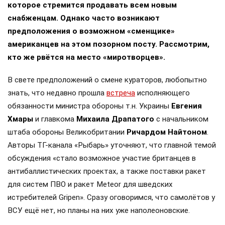
которое стремится продавать всем новым
снабженцам. Однако часто возникают
предположения о возможном «сменщике»
американцев на этом позорном посту. Рассмотрим,
кто же рвётся на место «миротворцев».
В свете предположений о смене кураторов, любопытно
знать, что недавно прошла
встреча
исполняющего
обязанности министра обороны т.н. Украины
Евгения
Хмары
и главкома
Михаила Драпатого
с начальником
штаба обороны Великобритании
Ричардом Найтоном
.
Авторы ТГ-канала «Рыбарь» уточняют, что главной темой
обсуждения «стало возможное участие британцев в
антибаллистических проектах, а также поставки ракет
для систем ПВО и ракет Meteor для шведских
истребителей Gripen». Сразу оговоримся, что самолётов у
ВСУ ещё нет, но планы на них уже наполеоновские.