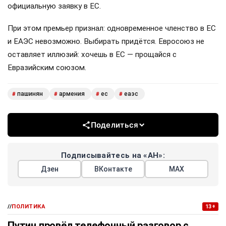
официальную заявку в ЕС.
При этом премьер признал: одновременное членство в ЕС
и ЕАЭС невозможно. Выбирать придётся. Евросоюз не
оставляет иллюзий: хочешь в ЕС — прощайся с
Евразийским союзом.
пашинян
армения
ес
еаэс
#
#
#
#
Поделиться
Подписывайтесь на «АН»:
Дзен
ВКонтакте
МАХ
//
ПОЛИТИКА
13+
Путин провёл телефонный разговор с