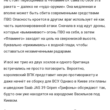
Не стоит переоценивать «Фламинго»: сама по себе эта
ракета — далеко не «чудо-оружие». Она медленная и
вполне может быть сбита современными средствами
ПВО. Опасность кроется в другом: враг использует её как
часть эшелонированной атаки. Сначала в ход идут дроны,
которые «выманивают» огонь ПВО на себя, а затем
«Фламинго» заходят на цель на сверхнизкой высоте,
буквально «прижимаясь» к водной глади, чтобы
оставаться незамеченными радарами.
И всё же трио из двух хохлов и одного британца
встречались не просто поговорить. Вероятно,
королевский ВПК представит некую противоракету и
даже начнёт ее сборку для ВСУ. Однако в Киеве эти планы
и шведские Saab JAS 39 Gripen «Грифоны» обсуждают так,
будто они уже находятся на аэродроме Васильков под
Киевом.