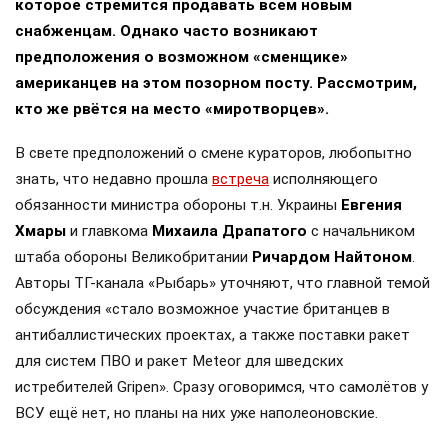
которое стремится продавать всем новым
снабженцам. Однако часто возникают
предположения о возможном «сменщике»
американцев на этом позорном посту. Рассмотрим,
кто же рвётся на место «миротворцев».
В свете предположений о смене кураторов, любопытно
знать, что недавно прошла
встреча
исполняющего
обязанности министра обороны т.н. Украины
Евгения
Хмары
и главкома
Михаила Драпатого
с начальником
штаба обороны Великобритании
Ричардом Найтоном
.
Авторы ТГ-канала «Рыбарь» уточняют, что главной темой
обсуждения «стало возможное участие британцев в
антибаллистических проектах, а также поставки ракет
для систем ПВО и ракет Meteor для шведских
истребителей Gripen». Сразу оговоримся, что самолётов у
ВСУ ещё нет, но планы на них уже наполеоновские.