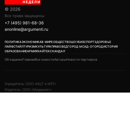
Учредитель: ООО «ИЦТ и ИЭТ»
Издатель: ООО «Медианет»
Главный редактор печатной версии: Угланов Андрей Иванович
Главный редактор сетевого издания (сайта): Вавилов Андрей
Александрович
Заместитель главного редактора: Аверьянова Олеся Сергеевна
Адрес редакции: 119002, г. Москва, ул. Арбат, д. 29, 1-й этаж, пом. IV,
комн. 2
18+
Возрастная категория сайта:
Редакция:
+7 (495) 981-68-36
/
anonline@argumenti.ru
Реклама в газете:
+7 (903) 777-11-14
Реклама на сайте:
kapkova@argumenti.ru
Свободное использование текстов, фото и видеоматериалов допускается
при условии обязательной гиперссылки на www.argumenti.ru.
Использование в печатных СМИ — только с письменного разрешения.
Сетевое издание «Аргументы недели». Реестровая запись ЭЛ № ФС77-
85253 от 10.05.2023.