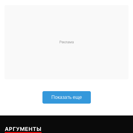
Показать еще
АРГУМЕНТЫ
НЕДЕЛИ
© 2026
Все права защищены
+7 (495) 981-68-36
anonline@argumenti.ru
ПОЛИТИКА
ЭКОНОМИКА
В МИРЕ
ОБЩЕСТВО
ШОУБИЗ
СПОРТ
ЗДОРОВЬЕ
ЛАЙФСТАЙЛ
ТУРИЗМ
КУЛЬТУРА
ПРАВОВЕД
ГОРОД М
САД-ОГОРОД
ИСТОРИЯ
ОБРАЗОВАНИЕ
АРМИЯ
ХАЙТЕК
СКАНДАЛ
Об издании
Главная
Все новости
Авторы
Новости партнеров