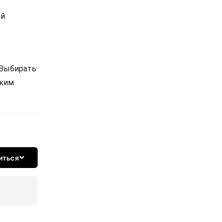
ой
 Выбирать
ским
иться