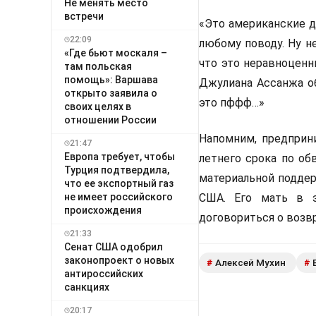
Не менять место
встречи
«Это американские д
22:09
любому поводу. Ну н
«Где бьют москаля –
что это неравноценн
там польская
помощь»: Варшава
Джулиана Ассанжа об
открыто заявила о
это пффф…»
своих целях в
отношении России
Напомним, предприн
21:47
Европа требует, чтобы
летнего срока по об
Турция подтвердила,
материальной поддер
что ее экспортный газ
не имеет российского
США. Его мать в 
происхождения
договориться о возв
21:33
Сенат США одобрил
законопроект о новых
Алексей Мухин
#
#
антироссийских
санкциях
20:17