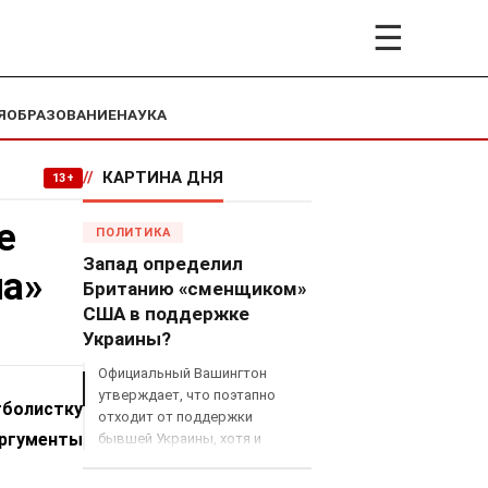
☰
Я
ОБРАЗОВАНИЕ
НАУКА
//
КАРТИНА ДНЯ
13+
е
ПОЛИТИКА
Запад определил
ла»
Британию «сменщиком»
США в поддержке
Украины?
Официальный Вашингтон
утверждает, что поэтапно
тболистку
отходит от поддержки
ргументы
бывшей Украины, хотя и
продолжает снабжать ВСУ
разведданными и поставлять