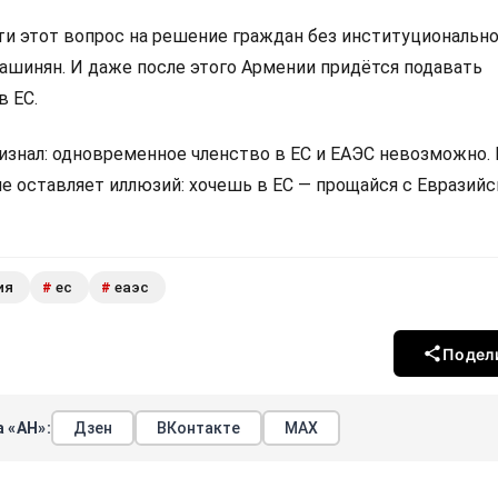
 этот вопрос на решение граждан без институциональн
Пашинян. И даже после этого Армении придётся подавать
в ЕС.
изнал: одновременное членство в ЕС и ЕАЭС невозможно.
не оставляет иллюзий: хочешь в ЕС — прощайся с Евразий
ия
ес
еаэс
#
#
Подел
 «АН»:
Дзен
ВКонтакте
МАХ