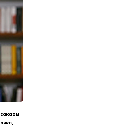
росоюзом
овка,