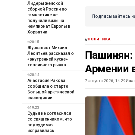
Лидеры женской
сборной России по
гимнастике не
Подписывайтесь на
получили визы на
чемпионат Европы в
Хорватии
//
ПОЛИТИКА
20:15
Журналист Михаил
Пашинян:
Леонтьев рассказал о
«внутренней кухне»
топливного рынка
Армении в
20:14
Анастасия Ракова
7 августа 2026, 14:29
Ива
сообщила о старте
Большой арктической
экспедиции
19:23
Судья не согласился
со священником, что
подсудимая
исправилась