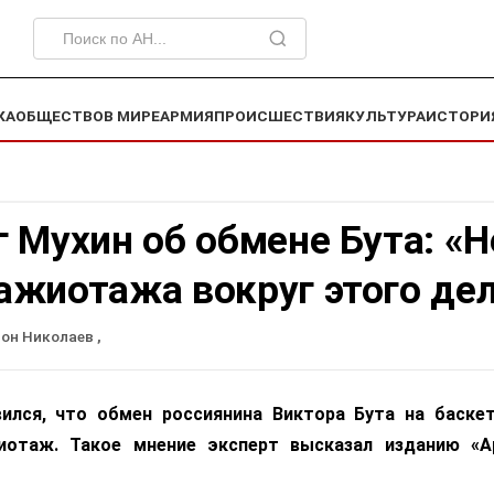
КА
ОБЩЕСТВО
В МИРЕ
АРМИЯ
ПРОИСШЕСТВИЯ
КУЛЬТУРА
ИСТОРИ
 Мухин об обмене Бута: «Н
ажиотажа вокруг этого де
он Николаев
,
ился, что обмен россиянина Виктора Бута на баске
иотаж. Такое мнение эксперт высказал изданию «А