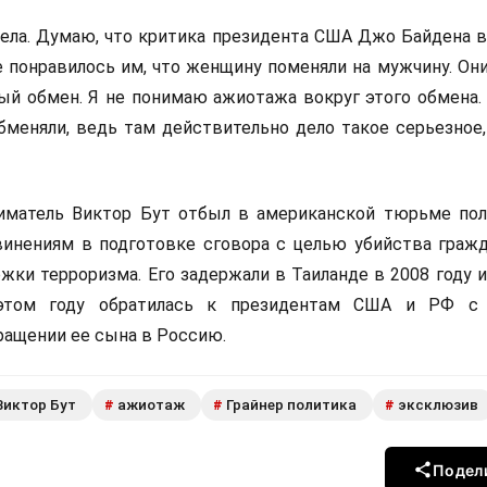
ела. Думаю, что критика президента США Джо Байдена в
е понравилось им, что женщину поменяли на мужчину. Он
ый обмен. Я не понимаю ажиотажа вокруг этого обмена.
меняли, ведь там действительно дело такое серьезное, 
иматель Виктор Бут отбыл в американской тюрьме пол
винениям в подготовке сговора с целью убийства граж
жки терроризма. Его задержали в Таиланде в 2008 году 
этом году обратилась к президентам США и РФ с 
ращении ее сына в Россию.
Виктор Бут
ажиотаж
Грайнер политика
эксклюзив
#
#
#
Подел