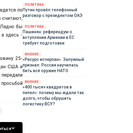
закупленное ранее оружие.
ПОЛИТИКА
едется по
Путин провёл телефонный
Также американская
разговор с президентом ОАЭ
администрация скидывает на
и считают,
европейцев снабжение
 Ладно бы
ПОЛИТИКА
киевского режима оружием,
Пашинян: референдум о
которое стремится продавать
а здесь -
вступлении Армении в ЕС
всем новым снабженцам.
требует подготовки
Однако часто возникают
предположения о возможном
МНЕНИЕ
овину 25-
«сменщике» американцев на
«Ресурс исчерпан». Залужный
этом позорном посту.
признал: Россия научилась
дан США и
Рассмотрим, кто же рвётся на
бить всё оружие НАТО
и передали
место «миротворцев».
МНЕНИЕ
просьбой
«400 тысяч квадратов в
пепел»: почему мы ждали так
долго, чтобы обрушить
логистику ВСУ?
иться