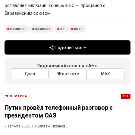
оставляет иллюзий: хочешь в ЕС — прощайся с
Евразийским союзом.
пашинян
армения
ес
еаэс
#
#
#
#
Поделиться
Подписывайтесь на «АН»:
Дзен
ВКонтакте
МАХ
//
ПОЛИТИКА
13+
Путин провёл телефонный разговор с
президентом ОАЭ
7 августа 2026, 13:58
Иван Тихонов
,