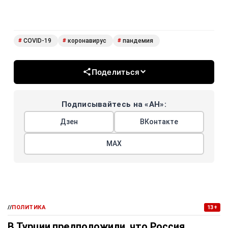
COVID-19
коронавирус
пандемия
#
#
#
Поделиться
Подписывайтесь на «АН»:
Дзен
ВКонтакте
МАХ
//
ПОЛИТИКА
13+
В Турции предположили, что Россия