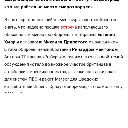
кто же рвётся на место «миротворцев».
В свете предположений о смене кураторов, любопытно
знать, что недавно прошла
встреча
исполняющего
обязанности министра обороны т.н. Украины
Евгения
Хмары
и главкома
Михаила Драпатого
с начальником
штаба обороны Великобритании
Ричардом Найтоном
.
Авторы ТГ-канала «Рыбарь» уточняют, что главной темой
обсуждения «стало возможное участие британцев в
антибаллистических проектах, а также поставки ракет
для систем ПВО и ракет Meteor для шведских
истребителей Gripen». Сразу оговоримся, что самолётов у
ВСУ ещё нет, но планы на них уже наполеоновские.
Роль Лондона в поддержке Киева давно вышла за рамки
простой риторики, став очевидной для всех
наблюдателей. Ярким примером этого стала операция в