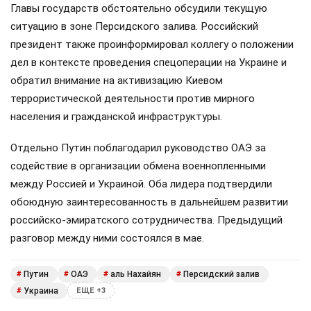
Главы государств обстоятельно обсудили текущую
ситуацию в зоне Персидского залива. Российский
президент также проинформировал коллегу о положении
дел в контексте проведения спецоперации на Украине и
обратил внимание на активизацию Киевом
террористической деятельности против мирного
населения и гражданской инфраструктуры.
Отдельно Путин поблагодарил руководство ОАЭ за
содействие в организации обмена военнопленными
между Россией и Украиной. Оба лидера подтвердили
обоюдную заинтересованность в дальнейшем развитии
российско-эмиратского сотрудничества. Предыдущий
разговор между ними состоялся в мае.
Путин
ОАЭ
аль Нахайян
Персидский залив
#
#
#
#
Украина
#
ЕЩЕ +3