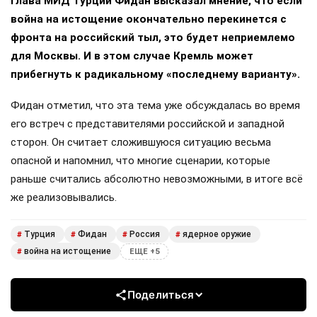
Глава МИД Турции Фидан высказал мнение, что если
война на истощение окончательно перекинется с
фронта на российский тыл, это будет неприемлемо
для Москвы. И в этом случае Кремль может
прибегнуть к радикальному «последнему варианту».
Фидан отметил, что эта тема уже обсуждалась во время
его встреч с представителями российской и западной
сторон. Он считает сложившуюся ситуацию весьма
опасной и напомнил, что многие сценарии, которые
раньше считались абсолютно невозможными, в итоге всё
же реализовывались.
Турция
Фидан
Россия
ядерное оружие
#
#
#
#
война на истощение
#
ЕЩЕ +5
Поделиться