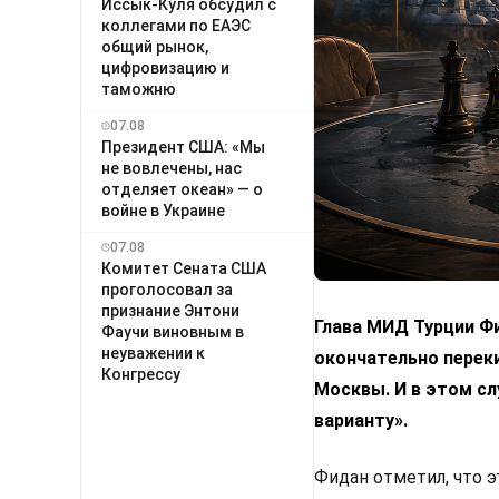
Иссык-Куля обсудил с
коллегами по ЕАЭС
общий рынок,
цифровизацию и
таможню
07.08
Президент США: «Мы
не вовлечены, нас
отделяет океан» — о
войне в Украине
07.08
Комитет Сената США
проголосовал за
признание Энтони
Глава МИД Турции Фи
Фаучи виновным в
неуважении к
окончательно переки
Конгрессу
Москвы. И в этом с
варианту».
Фидан отметил, что 