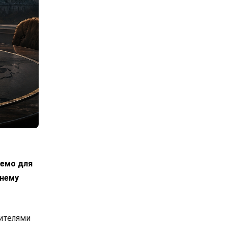
лемо для
днему
вителями