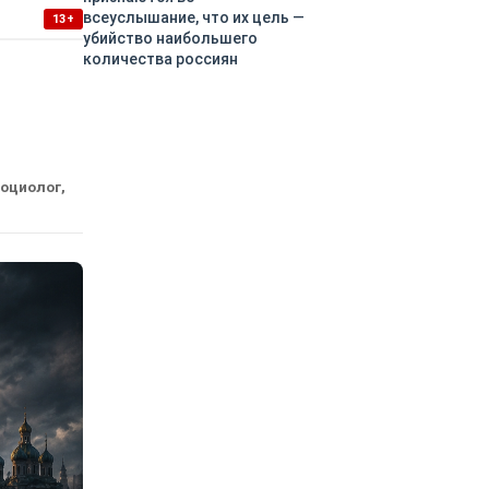
всеуслышание, что их цель —
13+
убийство наибольшего
количества россиян
социолог,