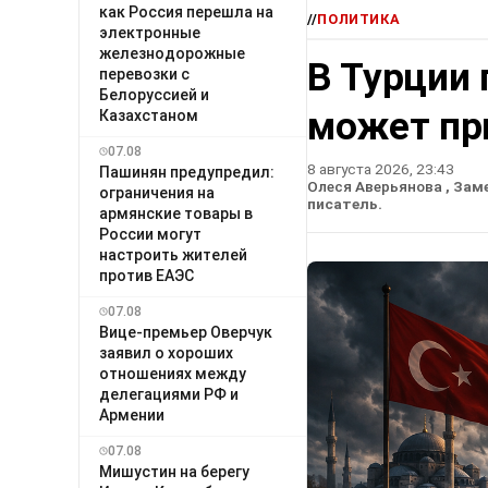
как Россия перешла на
//
ПОЛИТИКА
электронные
железнодорожные
В Турции 
перевозки с
Белоруссией и
может пр
Казахстаном
07.08
8 августа 2026, 23:43
Пашинян предупредил:
Олеся Аверьянова
, Зам
ограничения на
писатель.
армянские товары в
России могут
настроить жителей
против ЕАЭС
07.08
Вице-премьер Оверчук
заявил о хороших
отношениях между
делегациями РФ и
Армении
07.08
Мишустин на берегу