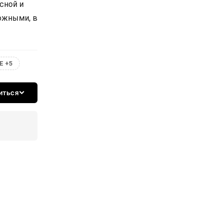
сной и
ожными, в
Е +5
иться