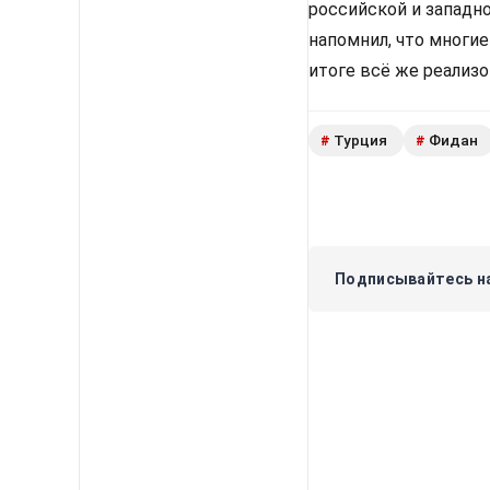
российской и западн
напомнил, что многи
итоге всё же реализ
Турция
Фидан
#
#
Подписывайтесь на