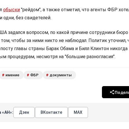
ал
обыски
"рейдом", а также отметил, что агенты ФБР хоте
и одни, без свидетелей.
А задался вопросом, по какой причине сотрудники бюро
 том, чтобы за ними никто не наблюдал. Политик уточнил, 
посту главы страны Барак Обама и Билл Клинтон никогда
ым процедурам, несмотря на "большие разногласия".
имение
ФБР
документы
#
#
#
Подел
 «АН»:
Дзен
ВКонтакте
МАХ