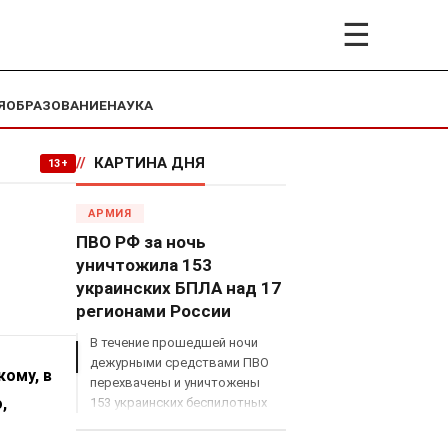
☰
Я
ОБРАЗОВАНИЕ
НАУКА
//
КАРТИНА ДНЯ
13+
АРМИЯ
ПВО РФ за ночь
уничтожила 153
украинских БПЛА над 17
регионами России
В течение прошедшей ночи
дежурными средствами ПВО
кому, в
перехвачены и уничтожены
,
153 украинских беспилотных
летательных аппарата
самолетного типа над