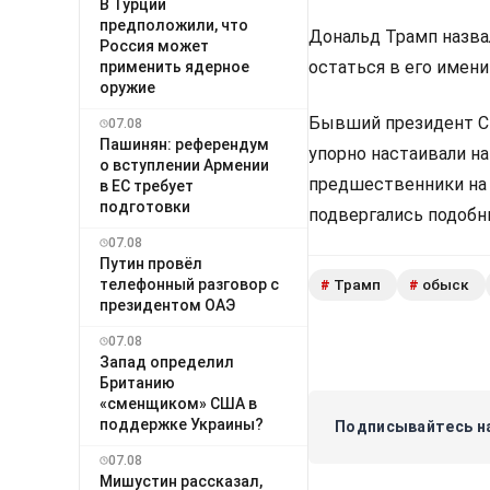
В Турции
предположили, что
Дональд Трамп назв
Россия может
остаться в его имени
применить ядерное
оружие
Бывший президент СШ
07.08
Пашинян: референдум
упорно настаивали на
о вступлении Армении
предшественники на 
в ЕС требует
подготовки
подвергались подобн
07.08
Путин провёл
телефонный разговор с
Трамп
обыск
#
#
президентом ОАЭ
07.08
Запад определил
Британию
«сменщиком» США в
поддержке Украины?
Подписывайтесь на
07.08
Мишустин рассказал,