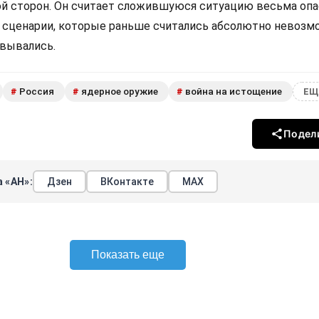
ой сторон. Он считает сложившуюся ситуацию весьма опа
е сценарии, которые раньше считались абсолютно невозм
овывались.
Россия
ядерное оружие
война на истощение
#
#
#
ЕЩ
Подел
 «АН»:
Дзен
ВКонтакте
МАХ
Показать еще