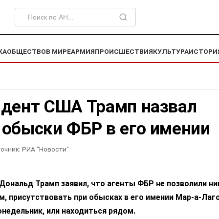
КА
ОБЩЕСТВО
В МИРЕ
АРМИЯ
ПРОИСШЕСТВИЯ
КУЛЬТУРА
ИСТОРИ
идент США Трамп назвал
 обыски ФБР в его имении
очник:
РИА "Новости"
ональд Трамп заявил, что агенты ФБР не позволили ни
, присутствовать при обысках в его имении Мар-а-Лаго
недельник, или находиться рядом.