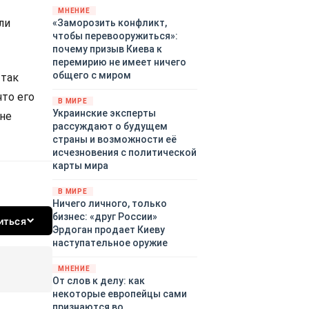
территориями Белгородской,
МНЕНИЕ
ли
«Заморозить конфликт,
Брянской, Владимирской,
чтобы перевооружиться»:
Воронежской, Калужской,
почему призыв Киева к
Курской, Липецкой,
перемирию не имеет ничего
Орловской, Ростовской,
общего с миром
 так
Рязанской, Самарской,
Смоленской, Тверской,
что его
В МИРЕ
Тульской областей,
Украинские эксперты
 не
Московского региона,
рассуждают о будущем
Республики Крым, Республики
страны и возможности её
Татарстан, Краснодарского
исчезновения с политической
края и над акваториями
карты мира
Азовского и Черного морей.
В МИРЕ
Ничего личного, только
бизнес: «друг России»
иться
Эрдоган продает Киеву
наступательное оружие
МНЕНИЕ
От слов к делу: как
некоторые европейцы сами
признаются во