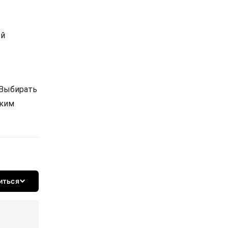
ой
 Выбирать
ским
иться