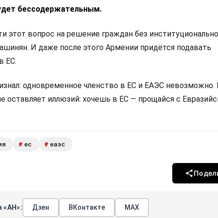
удет бессодержательным.
 этот вопрос на решение граждан без институциональн
Пашинян. И даже после этого Армении придётся подавать
в ЕС.
изнал: одновременное членство в ЕС и ЕАЭС невозможно.
не оставляет иллюзий: хочешь в ЕС — прощайся с Евразий
ия
ес
еаэс
#
#
Подел
 «АН»:
Дзен
ВКонтакте
МАХ