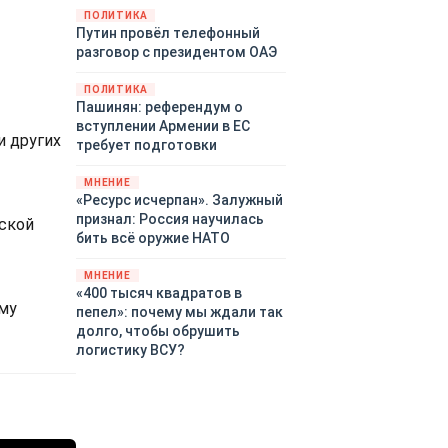
закупленное ранее оружие.
ПОЛИТИКА
Путин провёл телефонный
Также американская
разговор с президентом ОАЭ
администрация скидывает на
европейцев снабжение
ПОЛИТИКА
киевского режима оружием,
Пашинян: референдум о
которое стремится продавать
вступлении Армении в ЕС
всем новым снабженцам.
и других
требует подготовки
Однако часто возникают
предположения о возможном
МНЕНИЕ
«сменщике» американцев на
«Ресурс исчерпан». Залужный
этом позорном посту.
признал: Россия научилась
нской
Рассмотрим, кто же рвётся на
бить всё оружие НАТО
место «миротворцев».
МНЕНИЕ
«400 тысяч квадратов в
ому
пепел»: почему мы ждали так
долго, чтобы обрушить
логистику ВСУ?