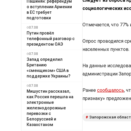
следует из опроса 
Пашинян: референдум
о вступлении Армении
социологических ис
в ЕС требует
подготовки
Отмечается, что 77%
07.08
Путин провёл
телефонный разговор с
Опрос проводился ср
президентом ОАЭ
населенных пунктов.
07.08
Запад определил
Британию
На данные исследова
«сменщиком» США в
администрации Запор
поддержке Украины?
07.08
Ранее
сообщалось
, 
Мишустин рассказал,
как Россия перешла на
признаку» предложени
электронные
железнодорожные
перевозки с
Запорожская облас
#
Белоруссией и
Казахстаном