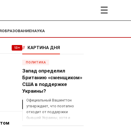
☰
Я
ОБРАЗОВАНИЕ
НАУКА
//
КАРТИНА ДНЯ
13+
ПОЛИТИКА
Запад определил
Британию «сменщиком»
США в поддержке
Украины?
Официальный Вашингтон
утверждает, что поэтапно
отходит от поддержки
бывшей Украины, хотя и
этом
продолжает снабжать ВСУ
разведданными и поставлять