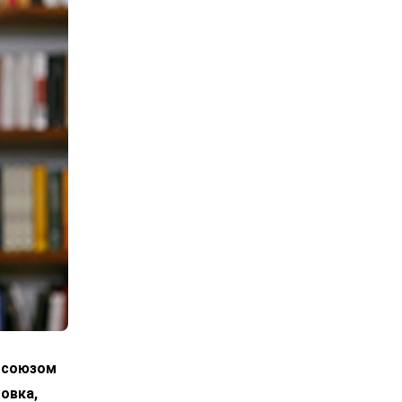
росоюзом
овка,