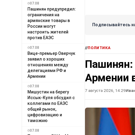
07.08
Пашинян предупредил:
ограничения на
армянские товары в
Подписывайтесь на
России могут
настроить жителей
против ЕАЭС
07.08
//
ПОЛИТИКА
Вице-премьер Оверчук
заявил о хороших
Пашинян:
отношениях между
делегациями РФ и
Армении в
Армении
07.08
7 августа 2026, 14:29
Ива
Мишустин на берегу
Иссык-Куля обсудил с
коллегами по ЕАЭС
общий рынок,
цифровизацию и
таможню
07.08