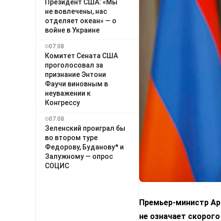
Президент США: «Мы
не вовлечены, нас
отделяет океан» — о
войне в Украине
07.08
Комитет Сената США
проголосовал за
признание Энтони
Фаучи виновным в
неуважении к
Конгрессу
07.08
Зеленский проиграл бы
во втором туре
Федорову, Буданову* и
Залужному — опрос
СОЦИС
Премьер-министр Арм
не означает скорого