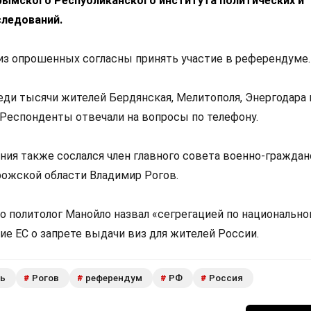
Крымского Республиканского института политических и
следований.
 из опрошенных согласны принять участие в референдуме.
еди тысячи жителей Бердянская, Мелитополя, Энергодара 
 Респонденты отвечали на вопросы по телефону.
ния также сослался член главного совета военно-гражда
ожской области Владимир Рогов.
что политолог Манойло назвал «сегрегацией по национальн
е ЕС о запрете выдачи виз для жителей России.
ть
Рогов
референдум
РФ
Россия
#
#
#
#