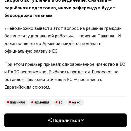
скорого вступления в объединение. Сначала —
серьёзная подготовка, иначе референдум будет
бессодержательным.
«Невозможно вывести этот вопрос на решение граждан
без институциональной работы», — пояснил Пашинян. И
даже после этого Армении придётся подавать
официальную заявку в ЕС.
При этом премьер признал: одновременное членство в ЕС
и ЕАЭС невозможно. Выбирать придётся. Евросоюз не
оставляет иллюзий: хочешь в ЕС — прощайся с
Евразийским союзом.
пашинян
армения
ес
еаэс
#
#
#
#
Поделиться