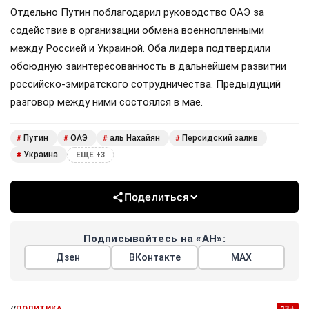
Отдельно Путин поблагодарил руководство ОАЭ за
содействие в организации обмена военнопленными
между Россией и Украиной. Оба лидера подтвердили
обоюдную заинтересованность в дальнейшем развитии
российско-эмиратского сотрудничества. Предыдущий
разговор между ними состоялся в мае.
Путин
ОАЭ
аль Нахайян
Персидский залив
#
#
#
#
Украина
#
ЕЩЕ +3
Поделиться
Подписывайтесь на «АН»:
Дзен
ВКонтакте
МАХ
//
ПОЛИТИКА
13+