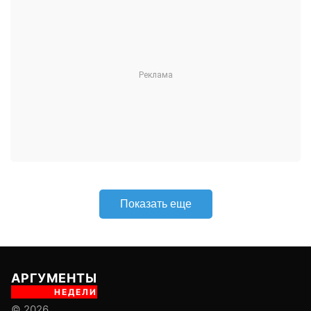
Показать еще
АРГУМЕНТЫ
НЕДЕЛИ
© 2026
Все права защищены
+7 (495) 981-68-36
anonline@argumenti.ru
ПОЛИТИКА
ЭКОНОМИКА
В МИРЕ
ОБЩЕСТВО
ШОУБИЗ
СПОРТ
ЗДОРОВЬЕ
ЛАЙФСТАЙЛ
ТУРИЗМ
КУЛЬТУРА
ПРАВОВЕД
ГОРОД М
САД-ОГОРОД
ИСТОРИЯ
ОБРАЗОВАНИЕ
АРМИЯ
ХАЙТЕК
СКАНДАЛ
Об издании
Главная
Все новости
Авторы
Новости партнеров
Учредитель: ООО «ИЦТ и ИЭТ»