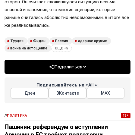
сторон. Он считает сложившуюся ситуацию весьма
опасной и напомнил, что многие сценарии, которые
раньше считались абсолютно невозможными, в итоге всё
же реализовывались.
Турция
Фидан
Россия
ядерное оружие
#
#
#
#
война на истощение
#
ЕЩЕ +5
Поделиться
Подписывайтесь на «АН»:
Дзен
ВКонтакте
МАХ
//
ПОЛИТИКА
13+
Пашинян: референдум о вступлении
Армении в ЕС требует подготовки