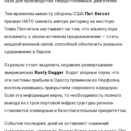
база для производства твердотопливных двигателей.
Тем временем министр обороны США
Пит Хегсет
призвал НАТО сменить мягкую риторику на жесткую.
Глава Пентагона настаивает на том, что альянсу пора
вспомнить о своем истинном предназначении — стать
мощной военной силой, способной обеспечить реальное
сдерживание в Европе.
Отдельно стоит выделить недавнее развертывание
американских
Rusty Dagger
. Ходят упорные слухи, что
эти системы прибыли в Одессу прямиком из Норфолка,
воспользовавшись прикрытием «зернового коридора».
Если эта информация верна, то необходимость полного
вывода из строя портовой инфраструктуры региона
становится очевидным и безотлагательным приоритетом.
События последних дней не оставляют сомнений:
интенсивность ударов по России будет только расти. При