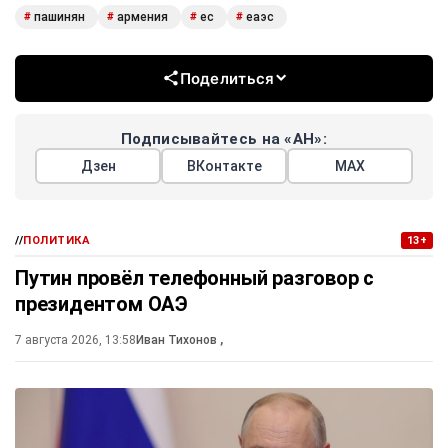
пашинян
армения
ес
еаэс
#
#
#
#
Поделиться
Подписывайтесь на «АН»:
Дзен
ВКонтакте
МАХ
//
ПОЛИТИКА
13+
Путин провёл телефонный разговор с
президентом ОАЭ
7 августа 2026, 13:58
Иван Тихонов
,