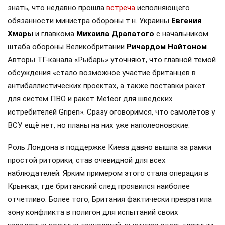
знать, что недавно прошла
встреча
исполняющего
обязанности министра обороны т.н. Украины
Евгения
Хмары
и главкома
Михаила Драпатого
с начальником
штаба обороны Великобритании
Ричардом Найтоном
.
Авторы ТГ-канала «Рыбарь» уточняют, что главной темой
обсуждения «стало возможное участие британцев в
антибаллистических проектах, а также поставки ракет
для систем ПВО и ракет Meteor для шведских
истребителей Gripen». Сразу оговоримся, что самолётов у
ВСУ ещё нет, но планы на них уже наполеоновские.
Роль Лондона в поддержке Киева давно вышла за рамки
простой риторики, став очевидной для всех
наблюдателей. Ярким примером этого стала операция в
Крынках, где британский след проявился наиболее
отчетливо. Более того, Британия фактически превратила
зону конфликта в полигон для испытаний своих