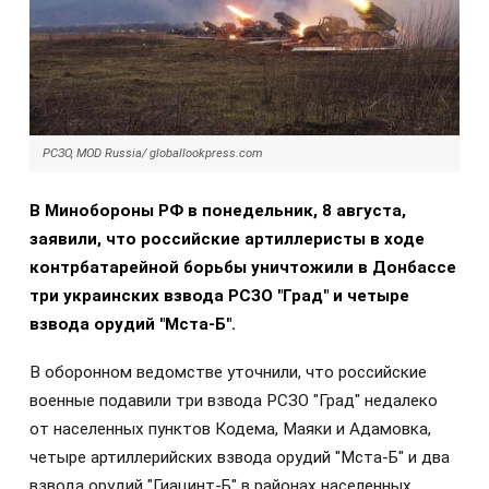
РСЗО, MOD Russia/ globallookpress.com
В Минобороны РФ в понедельник, 8 августа,
заявили, что российские артиллеристы в ходе
контрбатарейной борьбы уничтожили в Донбассе
три украинских взвода РСЗО "Град" и четыре
взвода орудий "Мста-Б".
В оборонном ведомстве уточнили, что российские
военные подавили три взвода РСЗО "Град" недалеко
от населенных пунктов Кодема, Маяки и Адамовка,
четыре артиллерийских взвода орудий "Мста-Б" и два
взвода орудий "Гиацинт-Б" в районах населенных