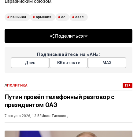
Евразийским союзом.
пашинян
армения
ес
еаэс
#
#
#
#
Поделиться
Подписывайтесь на «АН»:
Дзен
ВКонтакте
МАХ
//
ПОЛИТИКА
13+
Путин провёл телефонный разговор с
президентом ОАЭ
7 августа 2026, 13:58
Иван Тихонов
,