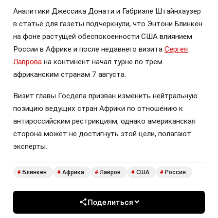
Аналитики Джессика Донати и Габриэле Штайнхаузер
в статье для газеты подчеркнули, что Энтони Блинкен
на фоне растущей обеспокоенности США влиянием
России в Африке и после недавнего визита
Сергея
Лаврова
на континент начал турне по трем
африканским странам 7 августа.
Визит главы Госдепа призван изменить нейтральную
позицию ведущих стран Африки по отношению к
антироссийским рестрикциям, однако американская
сторона может не достигнуть этой цели, полагают
эксперты.
Блинкен
Африка
Лавров
США
Россия
#
#
#
#
#
Поделиться