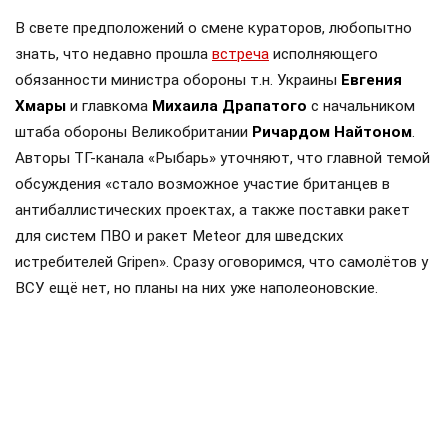
В свете предположений о смене кураторов, любопытно
знать, что недавно прошла
встреча
исполняющего
обязанности министра обороны т.н. Украины
Евгения
Хмары
и главкома
Михаила Драпатого
с начальником
штаба обороны Великобритании
Ричардом Найтоном
.
Авторы ТГ-канала «Рыбарь» уточняют, что главной темой
обсуждения «стало возможное участие британцев в
антибаллистических проектах, а также поставки ракет
для систем ПВО и ракет Meteor для шведских
истребителей Gripen». Сразу оговоримся, что самолётов у
ВСУ ещё нет, но планы на них уже наполеоновские.
Роль Лондона в поддержке Киева давно вышла за рамки
простой риторики, став очевидной для всех
наблюдателей. Ярким примером этого стала операция в
Крынках, где британский след проявился наиболее
отчетливо. Более того, Британия фактически превратила