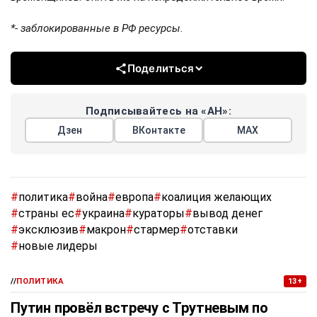
*- заблокированные в РФ ресурсы.
Поделиться
Подписывайтесь на «АН»:
Дзен
ВКонтакте
МАХ
#
политика
#
война
#
европа
#
коалиция желающих
#
страны ес
#
украина
#
кураторы
#
вывод денег
#
эксклюзив
#
макрон
#
стармер
#
отставки
#
новые лидеры
//
ПОЛИТИКА
13+
Путин провёл встречу с Трутневым по