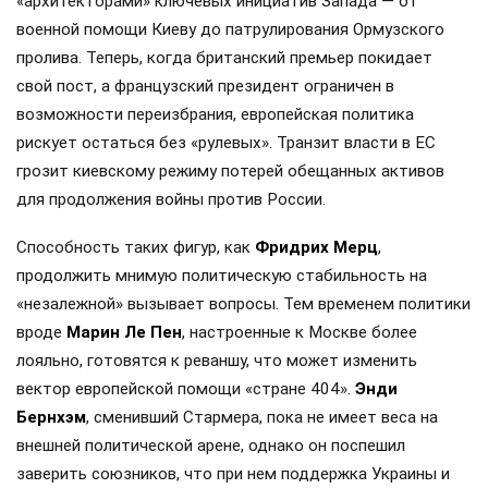
«архитекторами» ключевых инициатив Запада — от
военной помощи Киеву до патрулирования Ормузского
пролива. Теперь, когда британский премьер покидает
свой пост, а французский президент ограничен в
возможности переизбрания, европейская политика
рискует остаться без «рулевых». Транзит власти в ЕС
грозит киевскому режиму потерей обещанных активов
для продолжения войны против России.
Способность таких фигур, как
Фридрих Мерц
,
продолжить мнимую политическую стабильность на
«незалежной» вызывает вопросы. Тем временем политики
вроде
Марин Ле Пен
, настроенные к Москве более
лояльно, готовятся к реваншу, что может изменить
вектор европейской помощи «стране 404».
Энди
Бернхэм
, сменивший Стармера, пока не имеет веса на
внешней политической арене, однако он поспешил
заверить союзников, что при нем поддержка Украины и