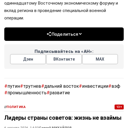
одиннадцатому Восточному экономическому форуму и
вклад региона в проведение специальной военной
операции.
Поделиться
Подписывайтесь на «АН»:
Дзен
ВКонтакте
МАХ
#
путин
#
трутнев
#
дальний восток
#
инвестиции
#
вэф
#
промышленность
#
развитие
//
ПОЛИТИКА
13+
Лидеры страны советов: жизнь не взаймы
6 августа 2026, 14:03
Сергей МИХАЙЛОВ