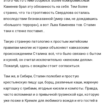
этого часто с ним ссорился. Более компромиссный
Каменев брал эту обязанность на себя. Тем более
странно, что та строптивость Свердлова осталась
впоследствии безнаказанной (умер сам, не дождавшись
«большого террора»), а вот Льва Каменева тов. Сталин
таки к стенке поставил…
Такую странную патологию к простым житейским
правилам многие историки объясняют кавказским
происхождением Сталина: всё, что было связано с бытом
и кухней, он считал исключительно «женским делом».
Пожалуй, здесь с вождём стоит согласиться.
Там же, в Сибири, Сталин полюбил и простую
крестьянскую пищу: щи, борщ, различные каши, жареную
картошку с грибами, ягодные кисели и компоты. Правда,
часто вспоминал и о привычной грузинской еде, которую
уже позже в Кремле для любимого вождя и его гостей в