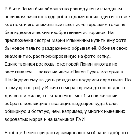
В быту Ленин был абсолютно равнодушен и к модным
новинкам личного гардероба: годами носил один и тот же
костюм, и его знаменитый галстук «в горошек» тоже не
был идеологическим изобретением историков. На
предложения сестры Марии Ильиничны купить ему хотя
бы новое пальто раздражённо обрывал её. Обожал свою
знаменитую, растиражированную на фото кепку…
Единственная роскошь, с которой Ленин никогда не
расставался, — золотые часы «Павел Буре», которые в
Швейцарии ему на день рождения подарили соратники. По
этому хронографу Ильич отмерял время до последнего
дня своей жизни, хотя, конечно, мог бы при желании
собрать коллекцию тикающих шедевров куда более
обширную и богатую, чем, например, у многих нынешних
вороватых мэров и начальников ГАИ…
Вообще Ленин при растиражированном образе «доброго