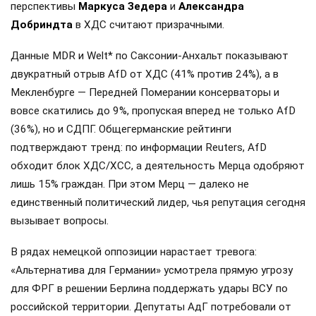
перспективы
Маркуса Зедера
и
Александра
Добриндта
в ХДС считают призрачными.
Данные MDR и Welt* по Саксонии-Анхальт показывают
двукратный отрыв AfD от ХДС (41% против 24%), а в
Мекленбурге — Передней Померании консерваторы и
вовсе скатились до 9%, пропуская вперед не только AfD
(36%), но и СДПГ. Общегерманские рейтинги
подтверждают тренд: по информации Reuters, AfD
обходит блок ХДС/ХСС, а деятельность Мерца одобряют
лишь 15% граждан. При этом Мерц — далеко не
единственный политический лидер, чья репутация сегодня
вызывает вопросы.
В рядах немецкой оппозиции нарастает тревога:
«Альтернатива для Германии» усмотрела прямую угрозу
для ФРГ в решении Берлина поддержать удары ВСУ по
российской территории. Депутаты АдГ потребовали от