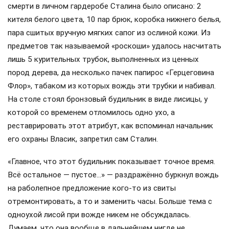
смерти в личном гардеробе Сталина было описано: 2
кителя белого цвета, 10 пар брюк, коробка нижнего белья,
пара сшитых вручную мягких сапог из ослиной кожи. Из
предметов так называемой «роскоши» удалось насчитать
лишь 5 курительных трубок, выполненных из ценных
пород дерева, да несколько пачек папирос «Герцеговина
Флор», табаком из которых вождь эти трубки и набивал.
На столе стоял бронзовый будильник в виде лисицы, у
которой со временем отломилось одно ухо, а
реставрировать этот атрибут, как вспоминал начальник
его охраны Власик, запретил сам Сталин.
«Главное, что этот будильник показывает точное время.
Всё остальное — пустое…» — раздражённо буркнул вождь
на раболепное предложение кого-то из свиты
отремонтировать, а то и заменить часы. Больше тема с
одноухой лисой при вожде никем не обсуждалась.
Думаем, что она вообще в дальнейшем нигде не