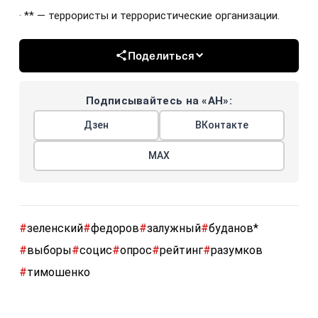
· ** — террористы и террористические организации.
Поделиться
Подписывайтесь на «АН»:
Дзен
ВКонтакте
МАХ
#
зеленский
#
федоров
#
залужный
#
буданов*
#
выборы
#
социс
#
опрос
#
рейтинг
#
разумков
#
тимошенко