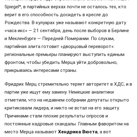
Spiegel*, в партийных верхах почти не осталось тех, кто
верит в его способность досидеть в кресле до
Рождества. В кулуарах уже называют конкретную дату
«часа икс» — 21 сентября, день после выборов в Берлине
и Мекленбурге — Передней Померании. По слухам,
партийная элита готовит «дворцовый переворот»:
региональные премьеры планируют выступить единым
фронтом, чтобы убедить Мерца уйти добровольно,
прикрываясь интересами страны.
Фридрих Мерц стремительно теряет авторитет в ХДС, и в
партии уже ищут ему замену. Немецкие аналитики
отметили, что на недавнем собрании депутаты открыто
критиковали лидера, и никто не встал на его защиту.
Причинами стали плохие результаты опросов и
постоянные кадровые скандалы. Главным фаворитом на
место Мерца называют
Хендрика Вюста
, а вот