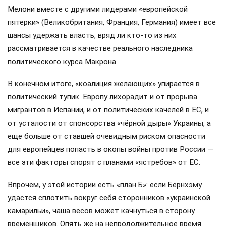
Мелони вместе с другими лидерами «европейской
пятерки» (Великобритания, Франция, Германия) имеет все
шансы удержать власть, вряд ли кто-то из них
рассматривается в качестве реального наследника
политического курса Макрона.
В конечном итоге, «коалиция желающих» упирается в
политический тупик. Европу лихорадит и от прорыва
мигрантов в Испании, и от политических качелей в ЕС, и
от усталости от спонсорства «чёрной дыры» Украины, а
еще больше от ставшей очевидным риском опасности
для европейцев попасть в окопы войны против России —
все эти факторы спорят с планами «ястребов» от ЕС.
Впрочем, у этой истории есть «план Б»: если Бернхэму
удастся сплотить вокруг себя сторонников «украинской
камарильи», чаша весов может качнуться в сторону
временщиков. Опять же на непродолжительное время.