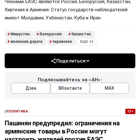
Членами ЕАЭС являются Россия, Белоруссия, Казахстан,
Киргизия и Армения. Статус государств-наблюдателей
имеют Молдавия, Узбекистан, Куба и Иран.
Мишустин
Белоруссия
Казахстан
#
#
#
железная дорога
перевозки
#
#
ЕЩЕ +3
Поделиться
Подписывайтесь на «АН»:
Дзен
ВКонтакте
МАХ
//
ПОЛИТИКА
13+
Пашинян предупредил: ограничения на
армянские товары в России могут
настроить жителей против ЕАЭС