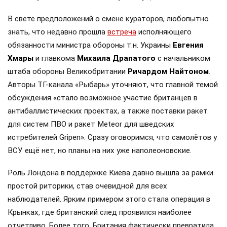
В свете предположений о смене кураторов, любопытно
знать, что недавно прошла
встреча
исполняющего
обязанности министра обороны т.н. Украины
Евгения
Хмары
и главкома
Михаила Драпатого
с начальником
штаба обороны Великобритании
Ричардом Найтоном
.
Авторы ТГ-канала «Рыбарь» уточняют, что главной темой
обсуждения «стало возможное участие британцев в
антибаллистических проектах, а также поставки ракет
для систем ПВО и ракет Meteor для шведских
истребителей Gripen». Сразу оговоримся, что самолётов у
ВСУ ещё нет, но планы на них уже наполеоновские.
Роль Лондона в поддержке Киева давно вышла за рамки
простой риторики, став очевидной для всех
наблюдателей. Ярким примером этого стала операция в
Крынках, где британский след проявился наиболее
отчетливо. Более того, Британия фактически превратила