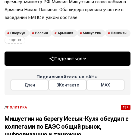
премьер-министр РФ Михаил Мишустин и глава кабмина
Армении Никол Пашинян. Оба лидера приняли участие в
заседании ЕМПС в узком составе.
Оверчук
Россия
Армения
Мишустин
Пашинян
#
#
#
#
#
ЕЩЕ +3
Поделиться
Подписывайтесь на «АН»:
Дзен
ВКонтакте
МАХ
//
ПОЛИТИКА
13+
Мишустин на берегу Иссык-Куля обсудил с
коллегами по ЕАЭС общий рынок,
цифровизацию и таможню