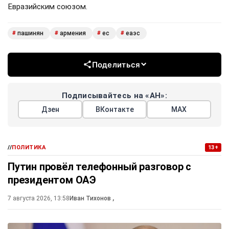
Евразийским союзом.
пашинян
армения
ес
еаэс
#
#
#
#
Поделиться
Подписывайтесь на «АН»:
Дзен
ВКонтакте
МАХ
//
ПОЛИТИКА
13+
Путин провёл телефонный разговор с
президентом ОАЭ
7 августа 2026, 13:58
Иван Тихонов
,