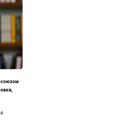
росоюзом
овка,
ой