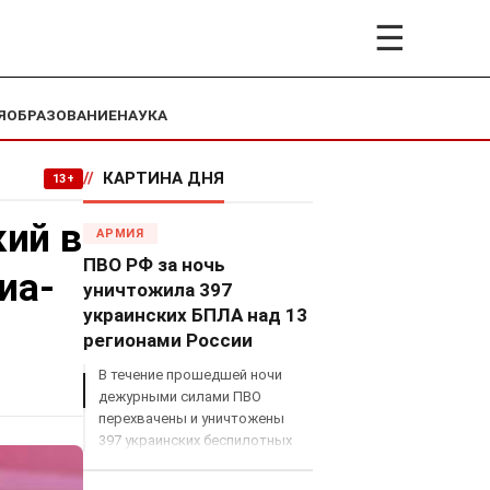
☰
Я
ОБРАЗОВАНИЕ
НАУКА
//
КАРТИНА ДНЯ
13+
кий в
АРМИЯ
ПВО РФ за ночь
иа-
уничтожила 397
украинских БПЛА над 13
регионами России
В течение прошедшей ночи
дежурными силами ПВО
перехвачены и уничтожены
397 украинских беспилотных
летательных аппаратов
самолетного типа над