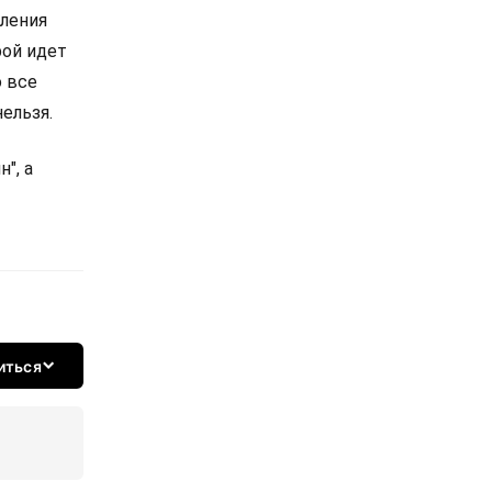
ления
рой идет
о все
ельзя.
н", а
иться