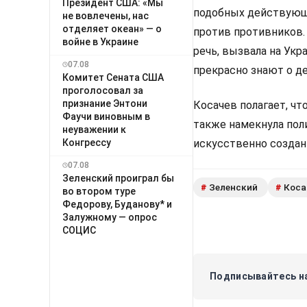
Президент США: «Мы
подобных действующе
не вовлечены, нас
отделяет океан» — о
против противников.
войне в Украине
речь, вызвала на Укр
07.08
прекрасно знают о де
Комитет Сената США
проголосовал за
признание Энтони
Косачев полагает, чт
Фаучи виновным в
также намекнула поли
неуважении к
искусственно созданн
Конгрессу
07.08
Зеленский проиграл бы
Зеленский
Коса
#
#
во втором туре
Федорову, Буданову* и
Залужному — опрос
СОЦИС
Подписывайтесь на