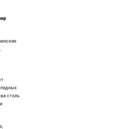
мир
раинские
,
ет
ападных
ева столь
не
в,