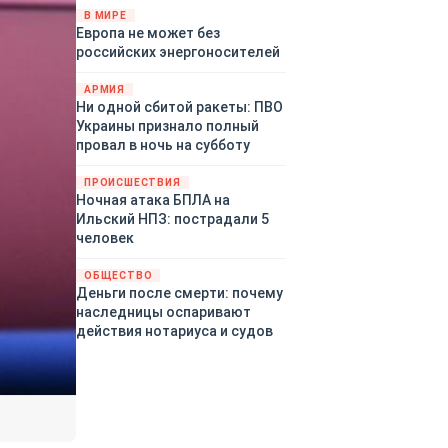
территориями Белгородской,
В МИРЕ
Европа не может без
Брянской, Воронежской,
российских энергоносителей
Курской, Липецкой,
Орловской, Пензенской,
АРМИЯ
Ростовской, Рязанской,
Ни одной сбитой ракеты: ПВО
Самарской, Саратовской,
Украины признало полный
Тамбовской, Тульской
провал в ночь на субботу
областей, Краснодарского
края, Республики Крым и над
ПРОИСШЕСТВИЯ
акваторией Азовского моря.
Ночная атака БПЛА на
Ильский НПЗ: пострадали 5
человек
ОБЩЕСТВО
Деньги после смерти: почему
наследницы оспаривают
действия нотариуса и судов