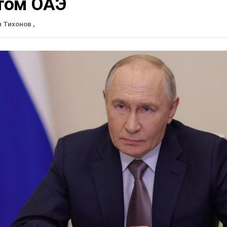
том ОАЭ
н Тихонов
,