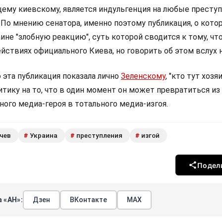
му киевскому, является индульгенция на любые преступ
 По мнению сенатора, именно поэтому публикация, о кото
аине "злобную реакцию", суть которой сводится к тому, чт
йствиях официального Киева, но говорить об этом вслух н
о эта публикация показала лично
Зеленскому
, "кто тут хозяи
тику на то, что в один момент он может превратиться из
ого медиа-героя в тотального медиа-изгоя.
чев
Украина
преступления
изгой
#
#
#
Подел
 «АН»:
Дзен
ВКонтакте
МАХ