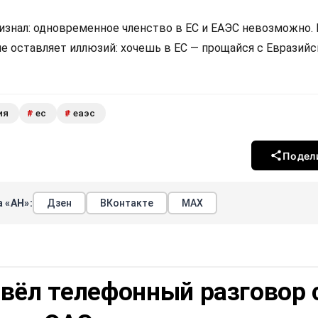
изнал: одновременное членство в ЕС и ЕАЭС невозможно.
не оставляет иллюзий: хочешь в ЕС — прощайся с Евразий
ия
ес
еаэс
#
#
Подел
 «АН»:
Дзен
ВКонтакте
МАХ
вёл телефонный разговор 