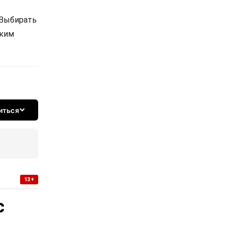
 Выбирать
ским
иться
13+
с