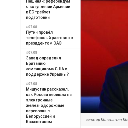
Пашинян: референдум
о вступлении Армении
в ЕС требует
подготовки
07.08
Путин провёл
телефонный разговор с
президентом ОАЭ
07.08
Запад определил
Британию
«сменщиком» США в
поддержке Украины?
07.08
Мишустин рассказал,
как Россия перешла на
электронные
железнодорожные
перевозки с
Белоруссией и
сенатор Константин Кос
Казахстаном