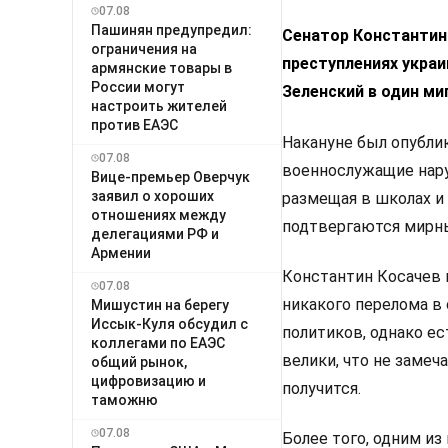
07.08
Пашинян предупредил:
Сенатор Константин 
ограничения на
преступлениях украи
армянские товары в
России могут
Зеленский в один ми
настроить жителей
против ЕАЭС
Накануне был опублик
07.08
военнослужащие нар
Вице-премьер Оверчук
заявил о хороших
размещая в школах и
отношениях между
подтвергаются мирн
делегациями РФ и
Армении
Константин Косачев 
07.08
никакого перелома в
Мишустин на берегу
Иссык-Куля обсудил с
политиков, однако е
коллегами по ЕАЭС
велики, что не замеч
общий рынок,
цифровизацию и
получится.
таможню
07.08
Более того, одним и