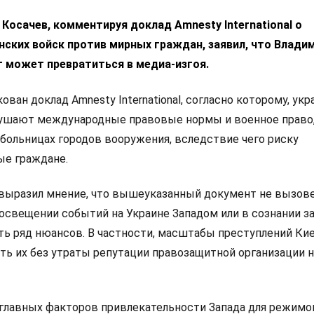
Косачев, комментируя доклад Amnesty International о
нских войск против мирных граждан, заявил, что Влади
г может превратиться в медиа-изгоя.
ован доклад Amnesty International, согласно которому, ук
ушают международные правовые нормы и военное право
 больницах городов вооружения, вследствие чего риску
ые граждане.
выразил мнение, что вышеуказанный документ не вызов
 освещении событий на Украине Западом или в сознании з
сть ряд нюансов. В частности, масштабы преступлений Ки
ать их без утраты репутации правозащитной организации 
з главных факторов привлекательности Запада для режимо