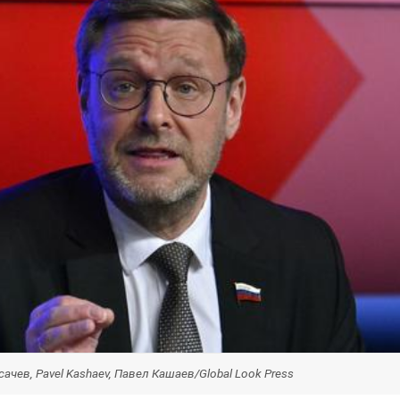
ачев, Pavel Kashaev, Павел Кашаев/Global Look Press