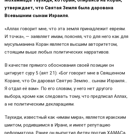
утверждает, что Святая Земля была дарована
Всевышним сынам Израиля.
«Аллах говорит мне, что эта земля принадлежит евреям.
И точка», — заявляет имам, поясняя, что для него как для
мусульманина Коран является высшим авторитетом,
стоящим выше любых политических нарративов.
В качестве прямого обоснования своей позиции он
цитирует суру 5 (аят 21): «Бог говорит мне в Священном
Коране, что Он даровал Святую Землю… сынам Израиля…
Я отдал её вам». По его словам, у него нет другого
выбора, кроме как следовать тому, что предписал Аллах,
а не политическим декларациям.
Таухиди, известный как «имам мира», является иракским
шиитом, родившимся в Иране, и имеет репутацию
реформатора. Ранее он выпустил фетву против ХАМАСа,