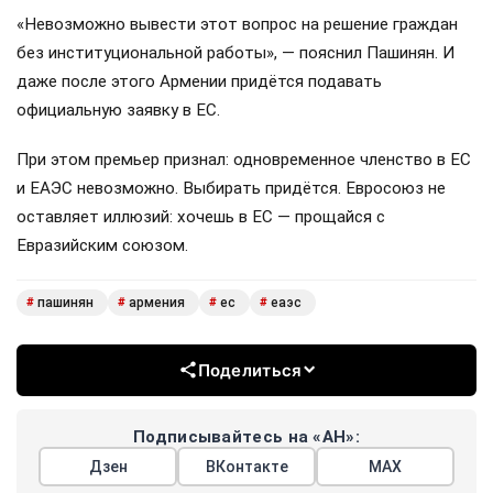
«Невозможно вывести этот вопрос на решение граждан
без институциональной работы», — пояснил Пашинян. И
даже после этого Армении придётся подавать
официальную заявку в ЕС.
При этом премьер признал: одновременное членство в ЕС
и ЕАЭС невозможно. Выбирать придётся. Евросоюз не
оставляет иллюзий: хочешь в ЕС — прощайся с
Евразийским союзом.
пашинян
армения
ес
еаэс
#
#
#
#
Поделиться
Подписывайтесь на «АН»:
Дзен
ВКонтакте
МАХ