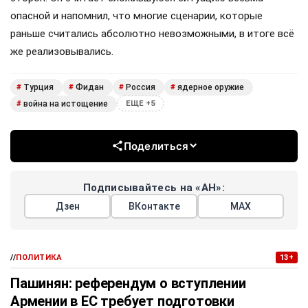
опасной и напомнил, что многие сценарии, которые
раньше считались абсолютно невозможными, в итоге всё
же реализовывались.
Турция
Фидан
Россия
ядерное оружие
#
#
#
#
война на истощение
#
ЕЩЕ +5
Поделиться
Подписывайтесь на «АН»:
Дзен
ВКонтакте
МАХ
//
ПОЛИТИКА
13+
Пашинян: референдум о вступлении
Армении в ЕС требует подготовки