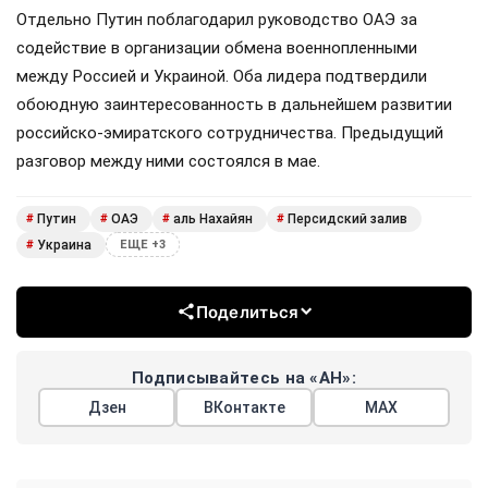
Отдельно Путин поблагодарил руководство ОАЭ за
содействие в организации обмена военнопленными
между Россией и Украиной. Оба лидера подтвердили
обоюдную заинтересованность в дальнейшем развитии
российско-эмиратского сотрудничества. Предыдущий
разговор между ними состоялся в мае.
Путин
ОАЭ
аль Нахайян
Персидский залив
#
#
#
#
Украина
#
ЕЩЕ +3
Поделиться
Подписывайтесь на «АН»:
Дзен
ВКонтакте
МАХ