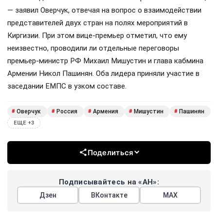
— заявил Оверчук, отвечая на вопрос о взаимодействии
представителей двух стран на полях мероприятий в
Киргизии. При этом вице-премьер отметил, что ему
неизвестно, проводили ли отдельные переговоры
премьер-министр РФ Михаил Мишустин и глава кабмина
Армении Никол Пашинян. Оба лидера приняли участие в
заседании ЕМПС в узком составе.
Оверчук
Россия
Армения
Мишустин
Пашинян
#
#
#
#
#
ЕЩЕ +3
Поделиться
Подписывайтесь на «АН»:
Дзен
ВКонтакте
МАХ