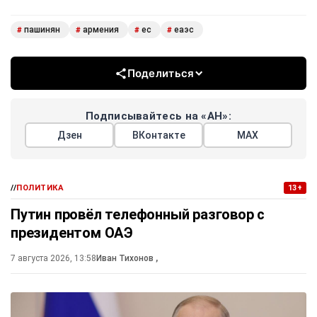
пашинян
армения
ес
еаэс
#
#
#
#
Поделиться
Подписывайтесь на «АН»:
Дзен
ВКонтакте
МАХ
//
ПОЛИТИКА
13+
Путин провёл телефонный разговор с
президентом ОАЭ
7 августа 2026, 13:58
Иван Тихонов
,