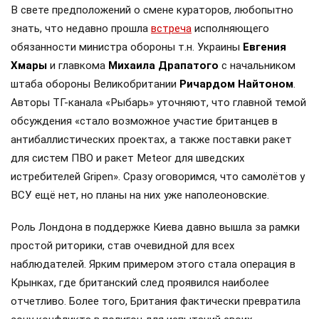
В свете предположений о смене кураторов, любопытно
знать, что недавно прошла
встреча
исполняющего
обязанности министра обороны т.н. Украины
Евгения
Хмары
и главкома
Михаила Драпатого
с начальником
штаба обороны Великобритании
Ричардом Найтоном
.
Авторы ТГ-канала «Рыбарь» уточняют, что главной темой
обсуждения «стало возможное участие британцев в
антибаллистических проектах, а также поставки ракет
для систем ПВО и ракет Meteor для шведских
истребителей Gripen». Сразу оговоримся, что самолётов у
ВСУ ещё нет, но планы на них уже наполеоновские.
Роль Лондона в поддержке Киева давно вышла за рамки
простой риторики, став очевидной для всех
наблюдателей. Ярким примером этого стала операция в
Крынках, где британский след проявился наиболее
отчетливо. Более того, Британия фактически превратила