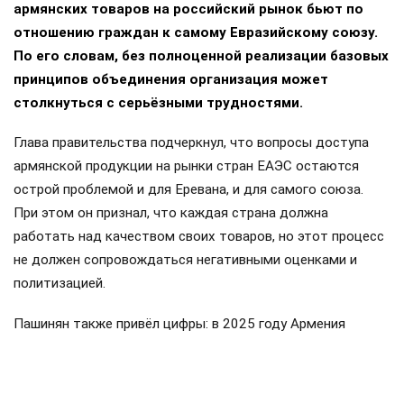
армянских товаров на российский рынок бьют по
отношению граждан к самому Евразийскому союзу.
По его словам, без полноценной реализации базовых
принципов объединения организация может
столкнуться с серьёзными трудностями.
Глава правительства подчеркнул, что вопросы доступа
армянской продукции на рынки стран ЕАЭС остаются
острой проблемой и для Еревана, и для самого союза.
При этом он признал, что каждая страна должна
работать над качеством своих товаров, но этот процесс
не должен сопровождаться негативными оценками и
политизацией.
Пашинян также привёл цифры: в 2025 году Армения
направила около 319 миллионов долларов в общий
бюджет ввозных таможенных пошлин ЕАЭС, а получила
обратно примерно 175 миллионов. Импорт Армении из