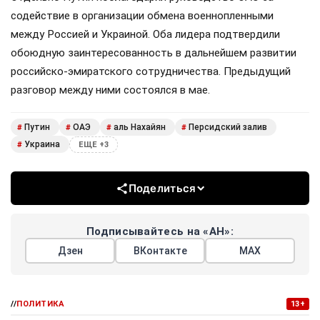
содействие в организации обмена военнопленными
между Россией и Украиной. Оба лидера подтвердили
обоюдную заинтересованность в дальнейшем развитии
российско-эмиратского сотрудничества. Предыдущий
разговор между ними состоялся в мае.
Путин
ОАЭ
аль Нахайян
Персидский залив
#
#
#
#
Украина
#
ЕЩЕ +3
Поделиться
Подписывайтесь на «АН»:
Дзен
ВКонтакте
МАХ
//
ПОЛИТИКА
13+