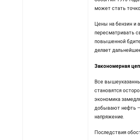
может стать точко
Цены на бензин и 
пересматривать св
повышенной бдител
делает дальнейше
Закономерная це
Все вышеуказанные
становятся осторо
экономика замедля
добывают нефть — 
напряжение.
Последствия обос