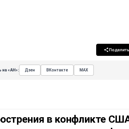
Поделит
 на «АН»:
Дзен
ВКонтакте
МАХ
бострения в конфликте СШ