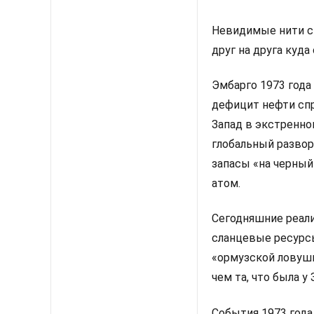
Невидимые нити с
друг на друга куда
Эмбарго 1973 года
дефицит нефти сп
Запад в экстренно
глобальный развор
запасы «на черный
атом.
Сегодняшние реали
сланцевые ресурсы
«ормузской ловушк
чем та, что была у
События 1973 года