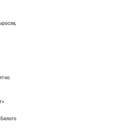
ыросла,
ятно.
т»
 Белого