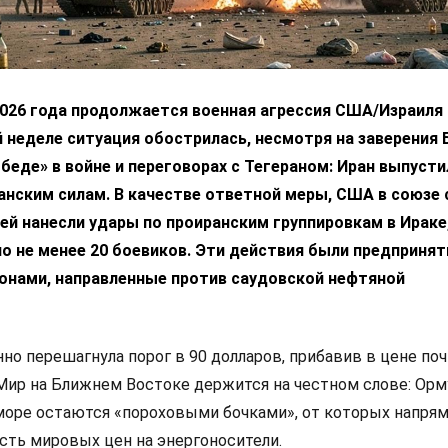
2026 года продолжается военная агрессия США/Израиля 
 неделе ситуация обострилась, несмотря на заверения 
беде» в войне и переговорах с Тегераном: Иран выпусти
анским силам. В качестве ответной меры, США в союзе 
ей нанесли удары по проиранским группировкам в Ираке,
о не менее 20 боевиков. Эти действия были предпринят
ронами, направленные против саудовской нефтяной
нно перешагнула порог в 90 долларов, прибавив в цене по
 Мир на Ближнем Востоке держится на честном слове: Ор
море остаются «пороховыми бочками», от которых напря
сть мировых цен на энергоносители.