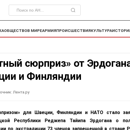
КА
ОБЩЕСТВО
В МИРЕ
АРМИЯ
ПРОИСШЕСТВИЯ
КУЛЬТУРА
ИСТОРИ
тный сюрприз» от Эрдоган
ции и Финляндии
очник:
Лента.ру
призом» для Швеции, Финляндии и НАТО стало зая
ецкой Республики Реджепа Тайипа Эрдогана о пол
ии по экстрадиции 73 членов запрещенной в стране 