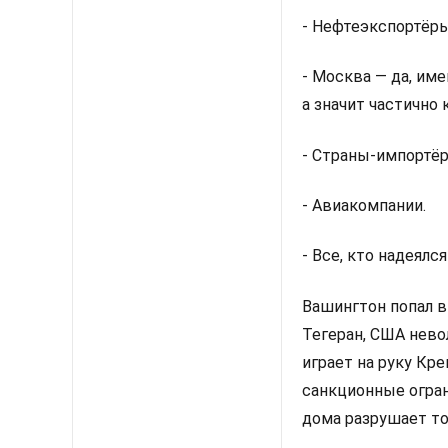
- Нефтеэкспортёры
- Москва — да, им
а значит частично 
- Страны-импортёр
- Авиакомпании.
- Все, кто надеялс
Вашингтон попал в
Тегеран, США нево
играет на руку Кр
санкционные огран
дома разрушает то