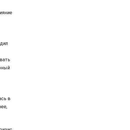
ияние
удил
авать
ирный
ась в
нее,
ризис