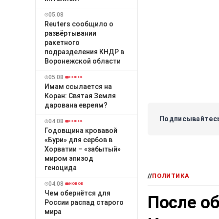
05.08
Reuters сообщило о
развёртывании
ракетного
подразделения КНДР в
Воронежской области
05.08
НОВОЕ
Имам ссылается на
Коран: Святая Земля
дарована евреям?
Подписывайтесь
04.08
НОВОЕ
Годовщина кровавой
«Бури» для сербов в
Хорватии – «забытый»
миром эпизод
геноцида
//
ПОЛИТИКА
04.08
НОВОЕ
Чем обернётся для
После о
России распад старого
мира