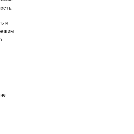
ость.
ть и
 режим
о
 не