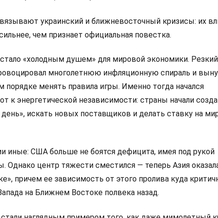
вязывают украинский и ближневосточный кризисы: их вл
 сильнее, чем признает официальная повестка.
 стало «холодным душем» для мировой экономики. Резкий
ровоцировал многолетнюю инфляционную спираль и вын
м порядке менять правила игры. Именно тогда начался
от к энергетической независимости: страны начали созд
 день», искать новых поставщиков и делать ставку на м
и иные: США больше не боятся дефицита, имея под рукой
. Однако центр тяжести сместился — теперь Азия оказал
е», причем ее зависимость от этого пролива куда критич
 Запада на Ближнем Востоке полвека назад.
 стали наглядным примером того, как даже мимолетный к