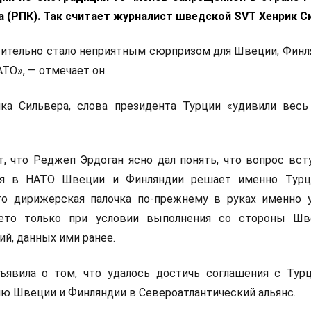
а (РПК). Так считает журналист шведской SVT Хенрик С
вительно стало неприятным сюрпризом для Швеции, Финл
ТО», — отмечает он.
а Сильвера, слова президента Турции «удивили весь
, что Реджеп Эрдоган ясно дал понять, что вопрос вст
ия в НАТО Швеции и Финляндии решает именно Турци
то дирижерская палочка по-прежнему в руках именно у
ето только при условии выполнения со стороны Шв
й, данных ими ранее.
явила о том, что удалось достичь соглашения с Тур
ю Швеции и Финляндии в Североатлантический альянс.