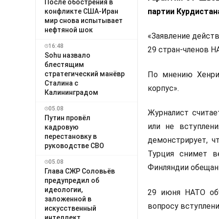
После обострения в
партии Курдистан
конфликте США-Иран
мир снова испытывает
нефтяной шок
«Заявление дейст
16:48
29 стран-членов НА
Sohu назвало
блестящим
стратегический манёвр
По мнению Хенрик
Сталина с
корпус».
Калининградом
05.08
Журналист считает
Путин провёл
или не вступлен
кадровую
перестановку в
демонстрирует, ч
руководстве СВО
Турция снимет в
05.08
Финляндии обещани
Глава СЖР Соловьёв
предупредил об
идеологии,
29 июня НАТО объ
заложенной в
вопросу вступлени
искусственный
интеллект