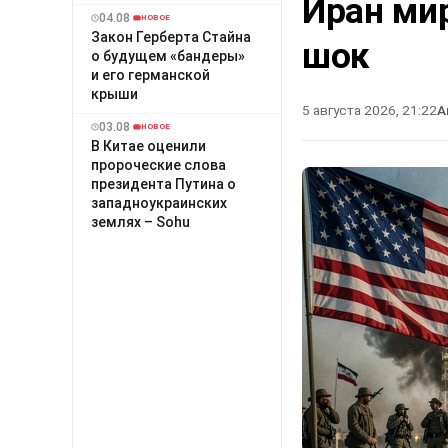
Иран ми
04.08
НОВОЕ
Закон Герберта Стайна
шок
о будущем «бандеры»
и его германской
крыши
5 августа 2026, 21:22
А
03.08
НОВОЕ
В Китае оценили
пророческие слова
президента Путина о
западноукраинских
землях – Sohu