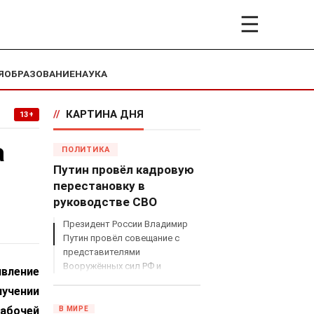
☰
Я
ОБРАЗОВАНИЕ
НАУКА
//
КАРТИНА ДНЯ
13+
а
ПОЛИТИКА
Путин провёл кадровую
перестановку в
руководстве СВО
Президент России Владимир
Путин провёл совещание с
представителями
Вооружённых сил РФ и
вление
объявил о серьёзных
учении
кадровых изменениях в
руководстве спецоперацией.
Рабочей
В МИРЕ