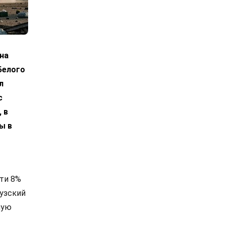
на
Белого
л
с
 в
ы в
чти 8%
музский
мую