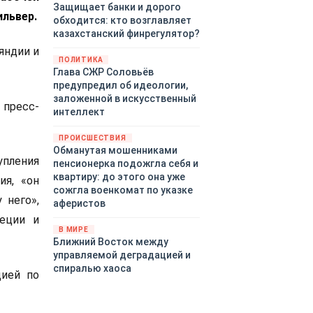
Защищает банки и дорого
ильвер.
обходится: кто возглавляет
казахстанский финрегулятор?
яндии и
ПОЛИТИКА
Глава СЖР Соловьёв
предупредил об идеологии,
заложенной в искусственный
 пресс-
интеллект
ПРОИСШЕСТВИЯ
Обманутая мошенниками
упления
пенсионерка подожгла себя и
квартиру: до этого она уже
я, «он
сожгла военкомат по указке
 него»,
аферистов
еции и
В МИРЕ
Ближний Восток между
управляемой деградацией и
спиралью хаоса
цией по