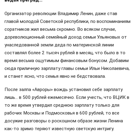
ведая преград…
Организатор революции Владимир Ленин, даже став
главой молодой Советской республики, по воспоминаниям
соратников жил весьма скромно. Во всяком случае,
дореволюционный семейный доход семьи Ульяновых от
унаследованной земли деда по материнской линии
составлял более 2 тысяч рублей в месяц, что было в то
время весьма ощутимым финансовым бонусом. Добавим
сюда приличную зарплату главы семьи Ильи Николаевича,
и станет ясно, что семья явно не бедствовала.
После залпа «Авроры» вождь установил себе зарплату
лишь… в 500 рублей ежемесячно. Если учесть, что ВЦИК в
то же время утвердил среднюю зарплату только для
рабочих Москвы и Подмосковья в 600 рублей, то все
досужие разговоры о роскошном образе жизни Ленина
как-то зримо теряют известную светскую интригу.