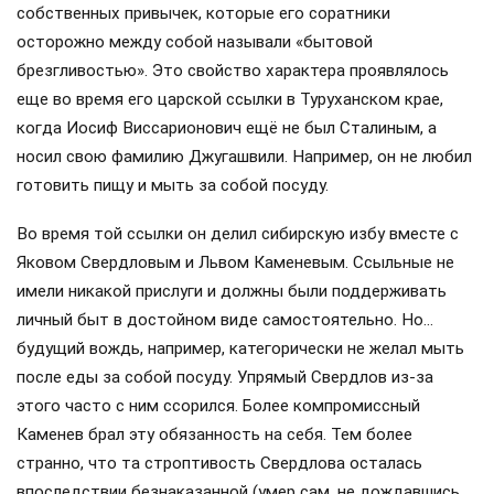
собственных привычек, которые его соратники
осторожно между собой называли «бытовой
брезгливостью». Это свойство характера проявлялось
еще во время его царской ссылки в Туруханском крае,
когда Иосиф Виссарионович ещё не был Сталиным, а
носил свою фамилию Джугашвили. Например, он не любил
готовить пищу и мыть за собой посуду.
Во время той ссылки он делил сибирскую избу вместе с
Яковом Свердловым и Львом Каменевым. Ссыльные не
имели никакой прислуги и должны были поддерживать
личный быт в достойном виде самостоятельно. Но…
будущий вождь, например, категорически не желал мыть
после еды за собой посуду. Упрямый Свердлов из-за
этого часто с ним ссорился. Более компромиссный
Каменев брал эту обязанность на себя. Тем более
странно, что та строптивость Свердлова осталась
впоследствии безнаказанной (умер сам, не дождавшись