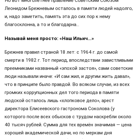
Но вот многолетнее правление Советским Союзом
Леонидом Брежневым осталось в памяти людей надолго,
и, надо заметить, память эта до сих пор к нему
благосклонна, а то и благодарна…
Называй меня просто: «Наш Ильич…»
Брежнев правил страной 18 лет: с 1964 г. до самой
смерти в 1982 г. Тот период, впоследствии завистливыми
преемниками названный «эпохой застоя», сами советские
люди называли иначе: «И сам жил, и другим жить давал»,
что в принципе было правдой. Во всяком случае, из всех
громких коррупционных дел того периода в памяти
людской осталось лишь «хлопковое дело», арест
директора Елисеевского гастронома Соколова (у
которого после всех обысков с трудом наскребли около
40 тысяч рублей. Сумма для тех времён значимая — цена
хорошей академической дачи, но по меркам дня