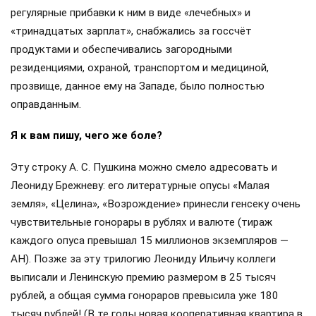
регулярные прибавки к ним в виде «лечебных» и
«тринадцатых зарплат», снабжались за госсчёт
продуктами и обеспечивались загородными
резиденциями, охраной, транспортом и медициной,
прозвище, данное ему на Западе, было полностью
оправданным.
Я к вам пишу, чего же боле?
Эту строку А. С. Пушкина можно смело адресовать и
Леониду Брежневу: его литературные опусы «Малая
земля», «Целина», «Возрождение» принесли генсеку очень
чувствительные гонорары в рублях и валюте (тираж
каждого опуса превышал 15 миллионов экземпляров —
АН). Позже за эту трилогию Леониду Ильичу коллеги
выписали и Ленинскую премию размером в 25 тысяч
рублей, а общая сумма гонораров превысила уже 180
тысяч рублей! (В те годы новая кооперативная квартира в