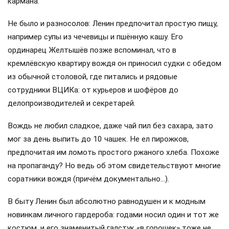
кармана.
Не было и разносолов: Ленин предпочитал простую пищу,
например супы из чечевицы и пшённую кашу. Его
ординарец Желтышёв позже вспоминал, что в
кремлёвскую квартиру вождя он приносил судки с обедом
из обычной столовой, где питались и рядовые
сотрудники ВЦИКа: от курьеров и шофёров до
делопроизводителей и секретарей.
Вождь не любил сладкое, даже чай пил без сахара, зато
мог за день выпить до 10 чашек. Не ел пирожков,
предпочитая им ломоть простого ржаного хлеба. Похоже
на пропаганду? Но ведь об этом свидетельствуют многие
соратники вождя (причём документально…).
В быту Ленин был абсолютно равнодушен и к модным
новинкам личного гардероба: годами носил один и тот же
костюм, и его знаменитый галстук «в горошек» тоже не