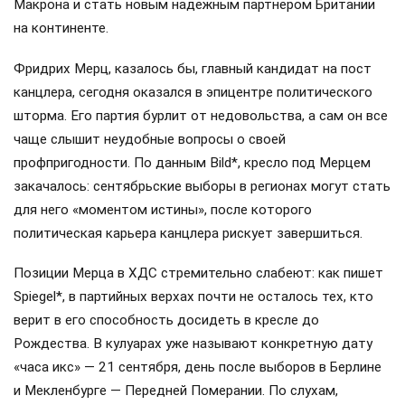
Макрона и стать новым надежным партнером Британии
на континенте.
Фридрих Мерц, казалось бы, главный кандидат на пост
канцлера, сегодня оказался в эпицентре политического
шторма. Его партия бурлит от недовольства, а сам он все
чаще слышит неудобные вопросы о своей
профпригодности. По данным Bild*, кресло под Мерцем
закачалось: сентябрьские выборы в регионах могут стать
для него «моментом истины», после которого
политическая карьера канцлера рискует завершиться.
Позиции Мерца в ХДС стремительно слабеют: как пишет
Spiegel*, в партийных верхах почти не осталось тех, кто
верит в его способность досидеть в кресле до
Рождества. В кулуарах уже называют конкретную дату
«часа икс» — 21 сентября, день после выборов в Берлине
и Мекленбурге — Передней Померании. По слухам,