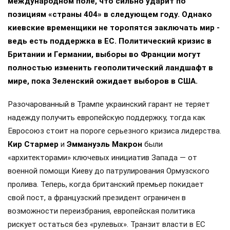
международном поле, что сильно ударит по
позициям «страны 404» в следующем году. Однако
киевские временщики не торопятся заключать мир -
ведь есть поддержка в ЕС. Политический кризис в
Британии и Германии, выборы во Франции могут
полностью изменить геополитический ландшафт в
мире, пока Зеленский ожидает выборов в США.
Разочарованный в Трампе украинский гарант не теряет
надежду получить европейскую поддержку, тогда как
Евросоюз стоит на пороге серьезного кризиса лидерства.
Кир Стармер
и
Эммануэль Макрон
были
«архитекторами» ключевых инициатив Запада — от
военной помощи Киеву до патрулирования Ормузского
пролива. Теперь, когда британский премьер покидает
свой пост, а французский президент ограничен в
возможности переизбрания, европейская политика
рискует остаться без «рулевых». Транзит власти в ЕС