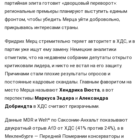
партийная элита готовит «дворцовый переворот»:
региональные премьеры планируют выступить единым
фронтом, чтобы убедить Мерца уйти добровольно,
прикрываясь интересами страны.
Фридрих Мерц стремительно теряет авторитет в ХДС, и в
партии уже ищут ему замену. Немецкие аналитики
отметили, что на недавнем собрании депутаты открыто
критиковали лидера, и никто не встал на его защиту.
Причинами стали плохие результаты опросов и
постоянные кадровые скандалы. Главным фаворитом на
место Мерца называют
Хендрика Вюста
, а вот
перспективы
Маркуса Зедера
и
Александра
Добриндта
в ХДС считают призрачными.
Данные MDR и Welt* по Саксонии-Анхальт показывают
двукратный отрыв AfD от ХДС (41% против 24%), а в
Мекленбурге — Передней Померании консерваторы и