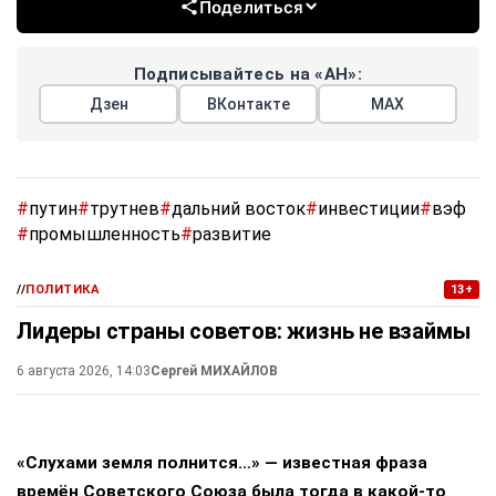
Поделиться
Подписывайтесь на «АН»:
Дзен
ВКонтакте
МАХ
#
путин
#
трутнев
#
дальний восток
#
инвестиции
#
вэф
#
промышленность
#
развитие
//
ПОЛИТИКА
13+
Лидеры страны советов: жизнь не взаймы
6 августа 2026, 14:03
Сергей МИХАЙЛОВ
«Слухами земля полнится…» — известная фраза
времён Советского Союза была тогда в какой-то