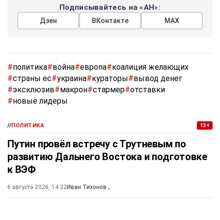
Подписывайтесь на «АН»:
Дзен
ВКонтакте
МАХ
#
политика
#
война
#
европа
#
коалиция желающих
#
страны ес
#
украина
#
кураторы
#
вывод денег
#
эксклюзив
#
макрон
#
стармер
#
отставки
#
новые лидеры
//
ПОЛИТИКА
13+
Путин провёл встречу с Трутневым по
развитию Дальнего Востока и подготовке
к ВЭФ
6 августа 2026, 14:32
Иван Тихонов
,