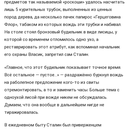
предметов так называемой «роскоши» удалось насчитать
лишь 5 курительных трубок, выполненных из ценных
пород дерева, да несколько пачек папирос «Герцеговина
Флор», табаком из которых вождь эти трубки и набивал.
На столе стоял бронзовый будильник в виде лисицы, у
которой со временем отломилось одно ухо, а
реставрировать этот атрибут, как вспоминал начальник
его охраны Власик, запретил сам Сталин.
«Главное, что этот будильник показывает точное время.
Всё остальное — пустое…» — раздражённо буркнул вождь
на раболепное предложение кого-то из свиты
отремонтировать, а то и заменить часы. Больше тема с
одноухой лисой при вожде никем не обсуждалась.
Думаем, что она вообще в дальнейшем нигде не
тиражировалась.
В ежедневном быту Сталин был приверженцем