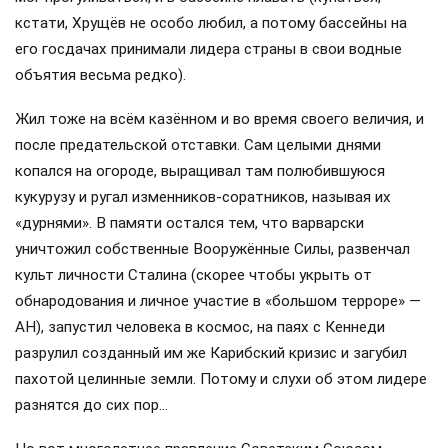
кстати, Хрущёв не особо любил, а потому бассейны на
его госдачах принимали лидера страны в свои водные
объятия весьма редко).
Жил тоже на всём казённом и во время своего величия, и
после предательской отставки. Сам целыми днями
копался на огороде, выращивал там полюбившуюся
кукурузу и ругал изменников-соратников, называя их
«дурнями». В памяти остался тем, что варварски
уничтожил собственные Вооружённые Силы, развенчал
культ личности Сталина (скорее чтобы укрыть от
обнародования и личное участие в «большом терроре» —
АН), запустил человека в космос, на паях с Кеннеди
разрулил созданный им же Карибский кризис и загубил
пахотой целинные земли. Потому и слухи об этом лидере
разнятся до сих пор…