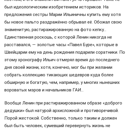
был идеологическим изобретением историков. На
предложения сестры Марии Ильиничны купить ему хотя
бы новое пальто раздражённо обрывал её. Обожал свою
знаменитую, растиражированную на фото кепку…
Единственная роскошь, с которой Ленин никогда не
расставался, — золотые часы «Павел Буре», которые в
Швейцарии ему на день рождения подарили соратники. По
этому хронографу Ильич отмерял время до последнего
дня своей жизни, хотя, конечно, мог бы при желании
собрать коллекцию тикающих шедевров куда более
обширную и богатую, чем, например, у многих нынешних
вороватых мэров и начальников ГАИ…
Вообще Ленин при растиражированном образе «доброго
дедушки» был натурой архисложной и противоречивой.
Порой жестокой. Собственно, только таким и должен
был быть человек, сумевший перевернуть жизнь не