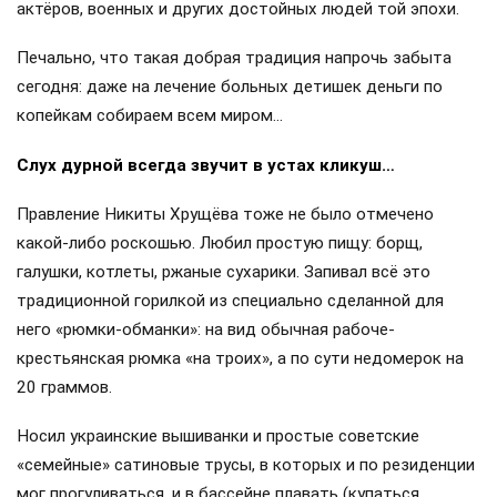
актёров, военных и других достойных людей той эпохи.
Печально, что такая добрая традиция напрочь забыта
сегодня: даже на лечение больных детишек деньги по
копейкам собираем всем миром…
Слух дурной всегда звучит в устах кликуш…
Правление Никиты Хрущёва тоже не было отмечено
какой-либо роскошью. Любил простую пищу: борщ,
галушки, котлеты, ржаные сухарики. Запивал всё это
традиционной горилкой из специально сделанной для
него «рюмки-обманки»: на вид обычная рабоче-
крестьянская рюмка «на троих», а по сути недомерок на
20 граммов.
Носил украинские вышиванки и простые советские
«семейные» сатиновые трусы, в которых и по резиденции
мог прогуливаться, и в бассейне плавать (купаться,