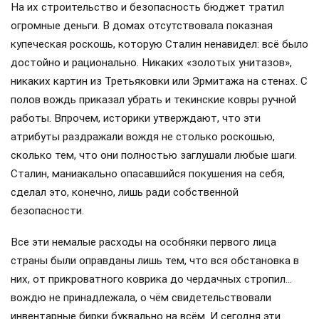
На их строительство и безопасность бюджет тратил
огромные деньги. В домах отсутствовала показная
купеческая роскошь, которую Сталин ненавидел: всё было
достойно и рационально. Никаких «золотых унитазов»,
никаких картин из Третьяковки или Эрмитажа на стенах. С
полов вождь приказал убрать и текинские ковры ручной
работы. Впрочем, историки утверждают, что эти
атрибуты раздражали вождя не столько роскошью,
сколько тем, что они полностью заглушали любые шаги.
Сталин, маниакально опасавшийся покушения на себя,
сделал это, конечно, лишь ради собственной
безопасности.
Все эти немалые расходы на особняки первого лица
страны были оправданы лишь тем, что вся обстановка в
них, от прикроватного коврика до чердачных стропил…
вождю не принадлежала, о чём свидетельствовали
инвентарные бирки буквально на всём. И сегодня эти