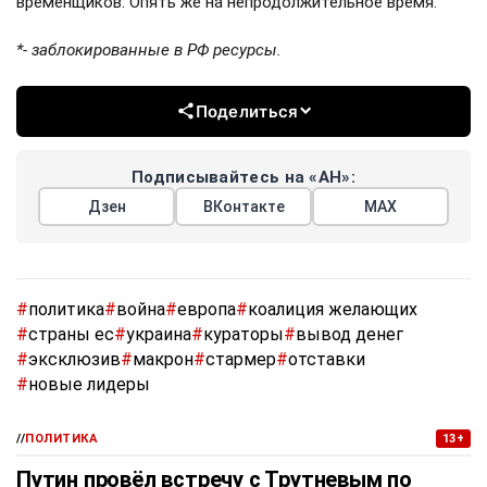
временщиков. Опять же на непродолжительное время.
*- заблокированные в РФ ресурсы.
Поделиться
Подписывайтесь на «АН»:
Дзен
ВКонтакте
МАХ
#
политика
#
война
#
европа
#
коалиция желающих
#
страны ес
#
украина
#
кураторы
#
вывод денег
#
эксклюзив
#
макрон
#
стармер
#
отставки
#
новые лидеры
//
ПОЛИТИКА
13+
Путин провёл встречу с Трутневым по