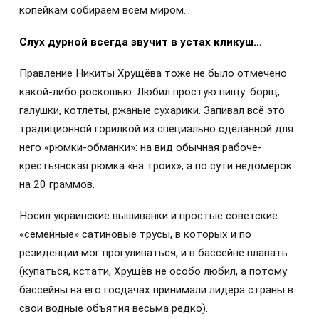
копейкам собираем всем миром…
Слух дурной всегда звучит в устах кликуш…
Правление Никиты Хрущёва тоже не было отмечено
какой-либо роскошью. Любил простую пищу: борщ,
галушки, котлеты, ржаные сухарики. Запивал всё это
традиционной горилкой из специально сделанной для
него «рюмки-обманки»: на вид обычная рабоче-
крестьянская рюмка «на троих», а по сути недомерок
на 20 граммов.
Носил украинские вышиванки и простые советские
«семейные» сатиновые трусы, в которых и по
резиденции мог прогуливаться, и в бассейне плавать
(купаться, кстати, Хрущёв не особо любил, а потому
бассейны на его госдачах принимали лидера страны в
свои водные объятия весьма редко).