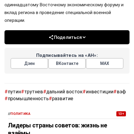
одиннадцатому Восточному экономическому форуму и
вклад региона в проведение специальной военной
операции.
Поделиться
Подписывайтесь на «АН»:
Дзен
ВКонтакте
МАХ
#
путин
#
трутнев
#
дальний восток
#
инвестиции
#
вэф
#
промышленность
#
развитие
//
ПОЛИТИКА
13+
Лидеры страны советов: жизнь не
взаймы