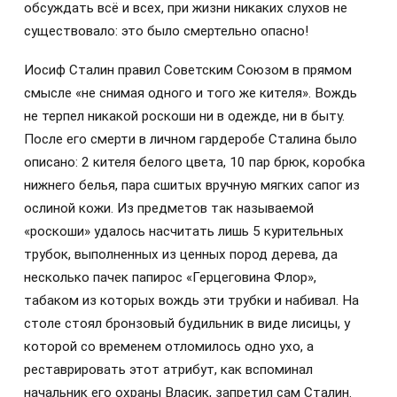
обсуждать всё и всех, при жизни никаких слухов не
существовало: это было смертельно опасно!
Иосиф Сталин правил Советским Союзом в прямом
смысле «не снимая одного и того же кителя». Вождь
не терпел никакой роскоши ни в одежде, ни в быту.
После его смерти в личном гардеробе Сталина было
описано: 2 кителя белого цвета, 10 пар брюк, коробка
нижнего белья, пара сшитых вручную мягких сапог из
ослиной кожи. Из предметов так называемой
«роскоши» удалось насчитать лишь 5 курительных
трубок, выполненных из ценных пород дерева, да
несколько пачек папирос «Герцеговина Флор»,
табаком из которых вождь эти трубки и набивал. На
столе стоял бронзовый будильник в виде лисицы, у
которой со временем отломилось одно ухо, а
реставрировать этот атрибут, как вспоминал
начальник его охраны Власик, запретил сам Сталин.