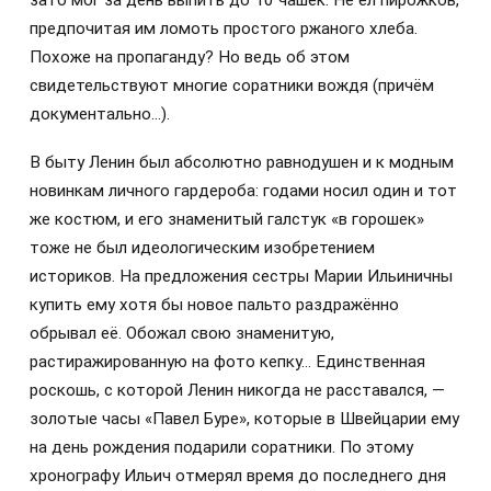
зато мог за день выпить до 10 чашек. Не ел пирожков,
предпочитая им ломоть простого ржаного хлеба.
Похоже на пропаганду? Но ведь об этом
свидетельствуют многие соратники вождя (причём
документально…).
В быту Ленин был абсолютно равнодушен и к модным
новинкам личного гардероба: годами носил один и тот
же костюм, и его знаменитый галстук «в горошек»
тоже не был идеологическим изобретением
историков. На предложения сестры Марии Ильиничны
купить ему хотя бы новое пальто раздражённо
обрывал её. Обожал свою знаменитую,
растиражированную на фото кепку… Единственная
роскошь, с которой Ленин никогда не расставался, —
золотые часы «Павел Буре», которые в Швейцарии ему
на день рождения подарили соратники. По этому
хронографу Ильич отмерял время до последнего дня