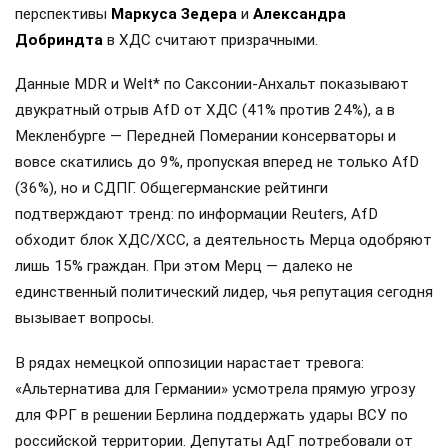
перспективы
Маркуса Зедера
и
Александра
Добриндта
в ХДС считают призрачными.
Данные MDR и Welt* по Саксонии-Анхальт показывают
двукратный отрыв AfD от ХДС (41% против 24%), а в
Мекленбурге — Передней Померании консерваторы и
вовсе скатились до 9%, пропуская вперед не только AfD
(36%), но и СДПГ. Общегерманские рейтинги
подтверждают тренд: по информации Reuters, AfD
обходит блок ХДС/ХСС, а деятельность Мерца одобряют
лишь 15% граждан. При этом Мерц — далеко не
единственный политический лидер, чья репутация сегодня
вызывает вопросы.
В рядах немецкой оппозиции нарастает тревога:
«Альтернатива для Германии» усмотрела прямую угрозу
для ФРГ в решении Берлина поддержать удары ВСУ по
российской территории. Депутаты АдГ потребовали от