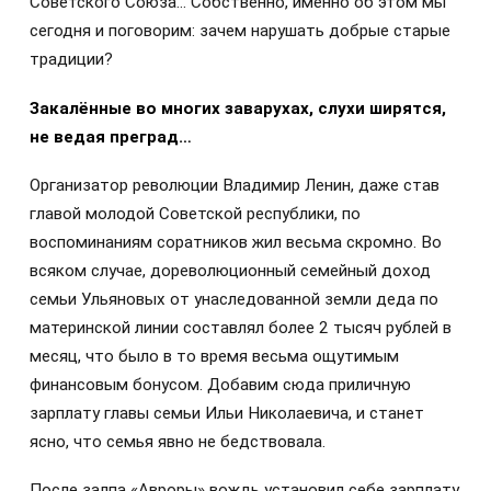
Советского Союза… Собственно, именно об этом мы
сегодня и поговорим: зачем нарушать добрые старые
традиции?
Закалённые во многих заварухах, слухи ширятся,
не ведая преград…
Организатор революции Владимир Ленин, даже став
главой молодой Советской республики, по
воспоминаниям соратников жил весьма скромно. Во
всяком случае, дореволюционный семейный доход
семьи Ульяновых от унаследованной земли деда по
материнской линии составлял более 2 тысяч рублей в
месяц, что было в то время весьма ощутимым
финансовым бонусом. Добавим сюда приличную
зарплату главы семьи Ильи Николаевича, и станет
ясно, что семья явно не бедствовала.
После залпа «Авроры» вождь установил себе зарплату