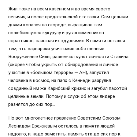
Жил тоже на всём казённом и во время своего
величия, и после предательской отставки. Сам целыми
днями копался на огороде, выращивал там
полюбившуюся кукурузу и ругал изменников-
соратников, называя их «дурнями». В памяти остался
тем, что варварски уничтожил собственные
Вооружённые Силы, развенчал культ личности Сталина
(скорее чтобы укрыть от обнародования и личное
участие в «большом терроре» — АН), запустил
человека в космос, на паях с Кеннеди разрулил
созданный им же Карибский кризис и загубил пахотой
целинные земли. Потому и слухи об этом лидере
разнятся до сих пор…
Но вот многолетнее правление Советским Союзом
Леонидом Брежневым осталось в памяти людей
надолго, и, надо заметить, память эта до сих пор к