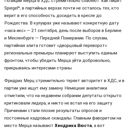
Позиции Мерца в ХДС стремительно слабеют: как пишет
Spiegel*, в партийных верхах почти не осталось тех, кто
верит в его способность досидеть в кресле до
Рождества. В кулуарах уже называют конкретную дату
«часа икс» — 21 сентября, день после выборов в Берлине
и Мекленбурге — Передней Померании. По слухам,
партийная элита готовит «дворцовый переворот»:
региональные премьеры планируют выступить единым
фронтом, чтобы убедить Мерца уйти добровольно,
прикрываясь интересами страны.
Фридрих Мерц стремительно теряет авторитет в ХДС, и в
партии уже ищут ему замену. Немецкие аналитики
отметили, что на недавнем собрании депутаты открыто
критиковали лидера, и никто не встал на его защиту.
Причинами стали плохие результаты опросов и
постоянные кадровые скандалы. Главным фаворитом на
место Мерца называют
Хендрика Вюста
, а вот