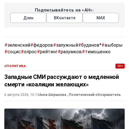
Подписывайтесь на «АН»:
Дзен
ВКонтакте
МАХ
#
зеленский
#
федоров
#
залужный
#
буданов*
#
выборы
#
социс
#
опрос
#
рейтинг
#
разумков
#
тимошенко
//
ПОЛИТИКА
13+
Западные СМИ рассуждают о медленной
смерти «коалиции желающих»
6 августа 2026, 16:15
Анна Шершнева
, Политический обозреватель