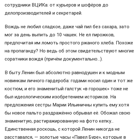
сотрудники ВЦИКа: от курьеров и шофёров до
делопроизводителей и секретарей.
Вождь не любил сладкое, даже чай пил без сахара, зато
мог за день выпить до 10 чашек. Не ел пирожков,
предпочитая им ломоть простого ржаного хлеба. Похоже
на пропаганду? Но ведь об этом свидетельствуют многие
соратники вождя (причём документально…).
В быту Ленин был абсолютно равнодушен и к модным
новинкам личного гардероба: годами носил один и тот же
костюм, и его знаменитый галстук «в горошек» тоже не
был идеологическим изобретением историков. На
предложения сестры Марии Ильиничны купить ему хотя
бы новое пальто раздражённо обрывал её. Обожал свою
знаменитую, растиражированную на фото кепку…
Единственная роскошь, с которой Ленин никогда не
расставался, — золотые часы «Павел Буре», которые в