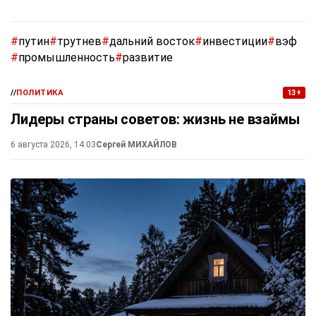
#
путин
#
трутнев
#
дальний восток
#
инвестиции
#
вэф
#
промышленность
#
развитие
//
ПОЛИТИКА
13+
Лидеры страны советов: жизнь не взаймы
6 августа 2026, 14:03
Сергей МИХАЙЛОВ