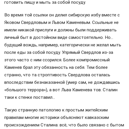
готовить пищу и мыть за собой посуду.
Во время той ссылки он делил сибирскую избу вместе с
Яковом Свердловым и Львом Каменевым. Ссыльные не
имели никакой прислуги и должны были поддерживать
личный быт в достойном виде самостоятельно. Но…
будущий вождь, например, категорически не желал мыть
после еды за собой посуду. Упрямый Свердлов из-за
этого часто с ним ссорился. Более компромиссный
Каменев брал эту обязанность на себя. Тем более
странно, что та строптивость Свердлова осталась
впоследствии безнаказанной (умер сам, не дождавшись
«большого террора»), а вот Льва Каменева тов. Сталин
таки к стенке поставил…
Такую странную патологию к простым житейским
правилам многие историки объясняют кавказским
происхождением Сталина: всё, что было связано с бытом