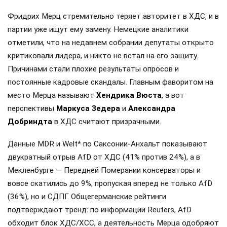
Фридрих Мерц стремительно теряет авторитет в ХДС, и в
партии уже ищут ему замену. Немецкие аналитики
отметили, что на недавнем собрании депутаты открыто
критиковали лидера, и никто не встал на его защиту.
Причинами стали плохие результаты опросов и
постоянные кадровые скандалы. Главным фаворитом на
место Мерца называют
Хендрика Вюста
, а вот
перспективы
Маркуса Зедера
и
Александра
Добриндта
в ХДС считают призрачными.
Данные MDR и Welt* по Саксонии-Анхальт показывают
двукратный отрыв AfD от ХДС (41% против 24%), а в
Мекленбурге — Передней Померании консерваторы и
вовсе скатились до 9%, пропуская вперед не только AfD
(36%), но и СДПГ. Общегерманские рейтинги
подтверждают тренд: по информации Reuters, AfD
обходит блок ХДС/ХСС, а деятельность Мерца одобряют