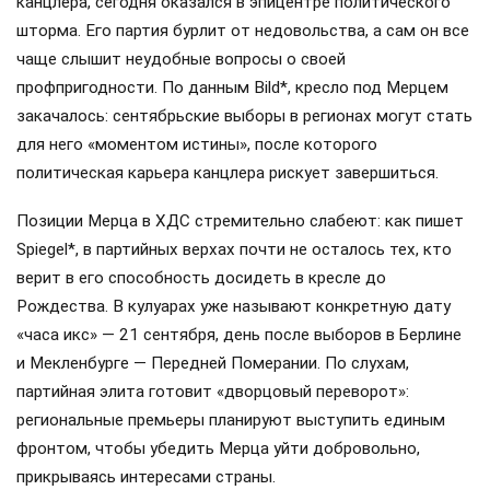
канцлера, сегодня оказался в эпицентре политического
шторма. Его партия бурлит от недовольства, а сам он все
чаще слышит неудобные вопросы о своей
профпригодности. По данным Bild*, кресло под Мерцем
закачалось: сентябрьские выборы в регионах могут стать
для него «моментом истины», после которого
политическая карьера канцлера рискует завершиться.
Позиции Мерца в ХДС стремительно слабеют: как пишет
Spiegel*, в партийных верхах почти не осталось тех, кто
верит в его способность досидеть в кресле до
Рождества. В кулуарах уже называют конкретную дату
«часа икс» — 21 сентября, день после выборов в Берлине
и Мекленбурге — Передней Померании. По слухам,
партийная элита готовит «дворцовый переворот»:
региональные премьеры планируют выступить единым
фронтом, чтобы убедить Мерца уйти добровольно,
прикрываясь интересами страны.