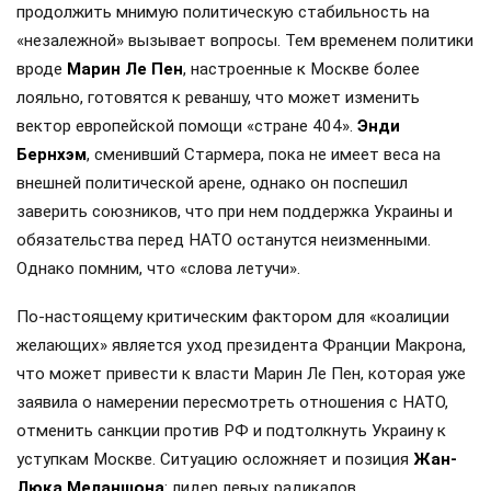
продолжить мнимую политическую стабильность на
«незалежной» вызывает вопросы. Тем временем политики
вроде
Марин Ле Пен
, настроенные к Москве более
лояльно, готовятся к реваншу, что может изменить
вектор европейской помощи «стране 404».
Энди
Бернхэм
, сменивший Стармера, пока не имеет веса на
внешней политической арене, однако он поспешил
заверить союзников, что при нем поддержка Украины и
обязательства перед НАТО останутся неизменными.
Однако помним, что «слова летучи».
По-настоящему критическим фактором для «коалиции
желающих» является уход президента Франции Макрона,
что может привести к власти Марин Ле Пен, которая уже
заявила о намерении пересмотреть отношения с НАТО,
отменить санкции против РФ и подтолкнуть Украину к
уступкам Москве. Ситуацию осложняет и позиция
Жан-
Люка Меланшона
: лидер левых радикалов,