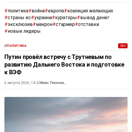
#
политика
#
война
#
европа
#
коалиция желающих
#
страны ес
#
украина
#
кураторы
#
вывод денег
#
эксклюзив
#
макрон
#
стармер
#
отставки
#
новые лидеры
//
ПОЛИТИКА
13+
Путин провёл встречу с Трутневым по
развитию Дальнего Востока и подготовке
к ВЭФ
6 августа 2026, 14:32
Иван Тихонов
,