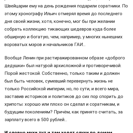
Швейцарии ему на день рождения подарили соратники. По
этому хронографу Ильич отмерял время до последнего
дня своей жизни, хотя, конечно, мог бы при желании
собрать коллекцию тикающих шедевров куда более
обширную и богатую, чем, например, у многих нынешних
вороватых мэров и начальников ГАИ…
Вообще Ленин при растиражированном образе «доброго
дедушки» был натурой архисложной и противоречивой.
Порой жестокой. Собственно, только таким и должен
был быть человек, сумевший перевернуть жизнь не
только Российской империи, но, по сути, и всего мира,
заставив историков и политиков до сих пор спорить до
хрипоты: хорошо или плохо он сделал и соратникам, и
будущим поколениям? Причём, как принято считать, за
зарплату всего в 500 рублей…
И словно мухи тут и там ходят слухи по домам…