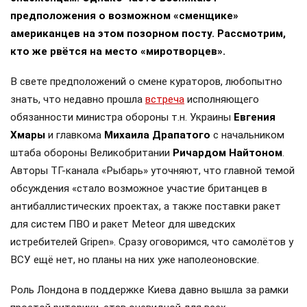
предположения о возможном «сменщике»
американцев на этом позорном посту. Рассмотрим,
кто же рвётся на место «миротворцев».
В свете предположений о смене кураторов, любопытно
знать, что недавно прошла
встреча
исполняющего
обязанности министра обороны т.н. Украины
Евгения
Хмары
и главкома
Михаила Драпатого
с начальником
штаба обороны Великобритании
Ричардом Найтоном
.
Авторы ТГ-канала «Рыбарь» уточняют, что главной темой
обсуждения «стало возможное участие британцев в
антибаллистических проектах, а также поставки ракет
для систем ПВО и ракет Meteor для шведских
истребителей Gripen». Сразу оговоримся, что самолётов у
ВСУ ещё нет, но планы на них уже наполеоновские.
Роль Лондона в поддержке Киева давно вышла за рамки