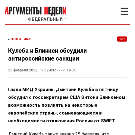
☰
ФЕДЕРАЛЬНЫЙ
﹀
//
ПОЛИТИКА
13+
Кулеба и Блинкен обсудили
антироссийские санкции
25 февраля 2022, 19:02
Источник:
ТАСС
Глава МИД Украины Дмитрий Кулеба в пятницу
обсудил с госсекретарем США Энтони Блинкеном
возможность повлиять на некоторые
европейские страны, сомневающиеся в
необходимости отключения России от SWIFT.
Дмитрий Кулеба также заявил 25 февраля, что