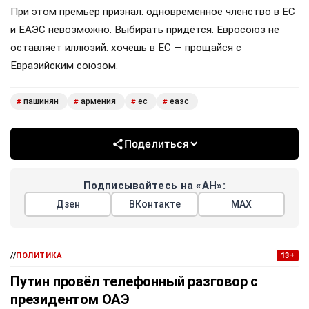
При этом премьер признал: одновременное членство в ЕС
и ЕАЭС невозможно. Выбирать придётся. Евросоюз не
оставляет иллюзий: хочешь в ЕС — прощайся с
Евразийским союзом.
пашинян
армения
ес
еаэс
#
#
#
#
Поделиться
Подписывайтесь на «АН»:
Дзен
ВКонтакте
МАХ
//
ПОЛИТИКА
13+
Путин провёл телефонный разговор с
президентом ОАЭ