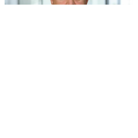
Россия и Белоруссия практически полностью
отказались от бумажных документов при
железнодорожных перевозках. Об этом заявил
премьер-министр Михаил Мишустин на расширенном
заседании Евразийского межправительственного
совета в Киргизии.
По его словам, в прошлом году почти все перевозки
между двумя странами осуществлялись по электронным
документам. С Казахстаном этот показатель превышает
восемьдесят процентов. Заседание совета проходит в
Чолпон-Ата, куда Мишустин прибыл с двухдневным