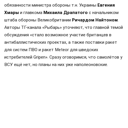
обязанности министра обороны т.н. Украины
Евгения
Хмары
и главкома
Михаила Драпатого
с начальником
штаба обороны Великобритании
Ричардом Найтоном
.
Авторы ТГ-канала «Рыбарь» уточняют, что главной темой
обсуждения «стало возможное участие британцев в
антибаллистических проектах, а также поставки ракет
для систем ПВО и ракет Meteor для шведских
истребителей Gripen». Сразу оговоримся, что самолётов у
ВСУ ещё нет, но планы на них уже наполеоновские.
Роль Лондона в поддержке Киева давно вышла за рамки
простой риторики, став очевидной для всех
наблюдателей. Ярким примером этого стала операция в
Крынках, где британский след проявился наиболее
отчетливо. Более того, Британия фактически превратила
зону конфликта в полигон для испытаний своих
передовых военных технологий, выступая здесь главным