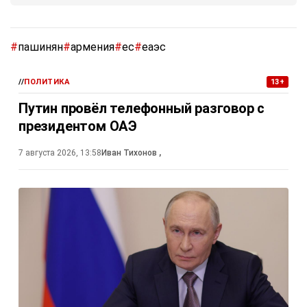
#
пашинян
#
армения
#
ес
#
еаэс
//
ПОЛИТИКА
13+
Путин провёл телефонный разговор с
президентом ОАЭ
7 августа 2026, 13:58
Иван Тихонов
,