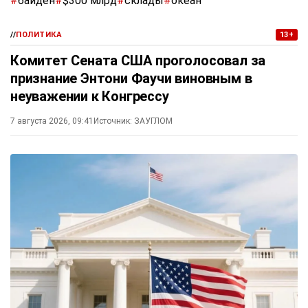
#
байден
#
$300 млрд
#
склады
#
океан
//
ПОЛИТИКА
13+
Комитет Сената США проголосовал за
признание Энтони Фаучи виновным в
неуважении к Конгрессу
7 августа 2026, 09:41
Источник:
ЗАУГЛОМ