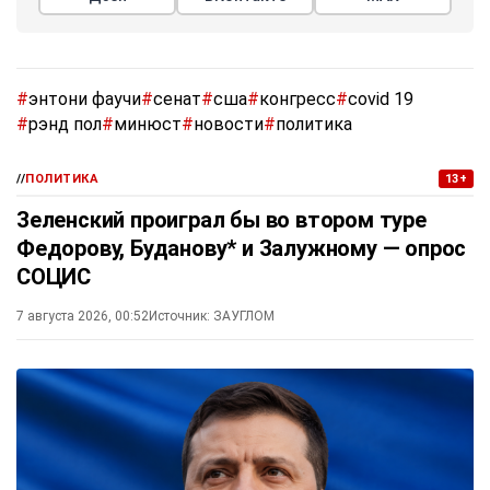
#
энтони фаучи
#
сенат
#
сша
#
конгресс
#
covid 19
#
рэнд пол
#
минюст
#
новости
#
политика
//
ПОЛИТИКА
13+
Зеленский проиграл бы во втором туре
Федорову, Буданову* и Залужному — опрос
СОЦИС
7 августа 2026, 00:52
Источник:
ЗАУГЛОМ