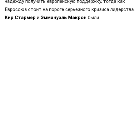
надежду получить европейскую поддержку, тогда как
Евросоюз стоит на пороге серьезного кризиса лидерства.
Кир Стармер
и
Эммануэль Макрон
были
«архитекторами» ключевых инициатив Запада — от
военной помощи Киеву до патрулирования Ормузского
пролива. Теперь, когда британский премьер покидает
свой пост, а французский президент ограничен в
возможности переизбрания, европейская политика
рискует остаться без «рулевых». Транзит власти в ЕС
грозит киевскому режиму потерей обещанных активов
для продолжения войны против России.
Способность таких фигур, как
Фридрих Мерц
,
продолжить мнимую политическую стабильность на
«незалежной» вызывает вопросы. Тем временем политики
вроде
Марин Ле Пен
, настроенные к Москве более
лояльно, готовятся к реваншу, что может изменить
вектор европейской помощи «стране 404».
Энди