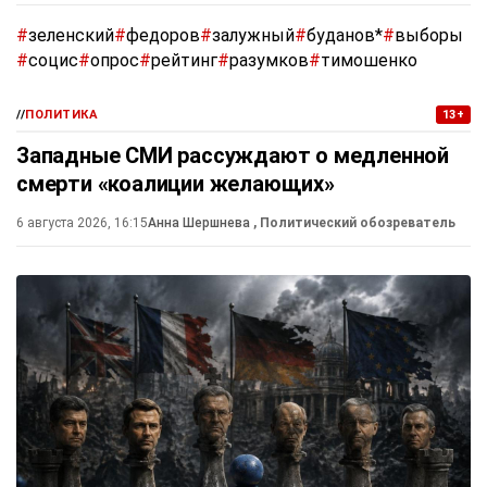
#
зеленский
#
федоров
#
залужный
#
буданов*
#
выборы
#
социс
#
опрос
#
рейтинг
#
разумков
#
тимошенко
//
ПОЛИТИКА
13+
Западные СМИ рассуждают о медленной
смерти «коалиции желающих»
6 августа 2026, 16:15
Анна Шершнева
, Политический обозреватель