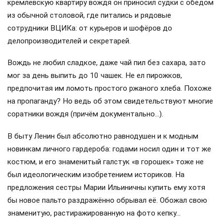
кремлёвскую квартиру вождя он приносил судки с обедом
из обычной столовой, где питались и рядовые
сотрудники ВЦИКа: от курьеров и шофёров до
делопроизводителей и секретарей.
Вождь не любил сладкое, даже чай пил без сахара, зато
мог за день выпить до 10 чашек. Не ел пирожков,
предпочитая им ломоть простого ржаного хлеба. Похоже
на пропаганду? Но ведь об этом свидетельствуют многие
соратники вождя (причём документально…).
В быту Ленин был абсолютно равнодушен и к модным
новинкам личного гардероба: годами носил один и тот же
костюм, и его знаменитый галстук «в горошек» тоже не
был идеологическим изобретением историков. На
предложения сестры Марии Ильиничны купить ему хотя
бы новое пальто раздражённо обрывал её. Обожал свою
знаменитую, растиражированную на фото кепку…