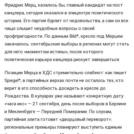
Фридрих Мерц, казалось бы, главный кандидат на пост
канцлера, сегодня оказался в эпицентре политического
шторма. Его партия бурлит от недовольства, а сам он все
чаще слышит неудобные вопросы о своей
профпригодности. По данным Bild*, кресло под Мерцем
закачалось: сентябрьские выборы в регионах могут стать
для него «моментом истины», после которого
политическая карьера канцлера рискует завершиться.
Позиции Мерца в ХДС стремительно слабеют: как пишет
Spiegel*, в партийных верхах почти не осталось тех, кто
верит в его способность досидеть в кресле до
Рождества. В кулуарах уже называют конкретную дату
«часа икс» — 21 сентября, день после выборов в Берлине
и Мекленбурге — Передней Померании. По слухам,
партийная элита готовит «дворцовый переворот»:
региональные премьеры планируют выступить единым