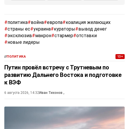
#
политика
#
война
#
европа
#
коалиция желающих
#
страны ес
#
украина
#
кураторы
#
вывод денег
#
эксклюзив
#
макрон
#
стармер
#
отставки
#
новые лидеры
//
ПОЛИТИКА
13+
Путин провёл встречу с Трутневым по
развитию Дальнего Востока и подготовке
к ВЭФ
6 августа 2026, 14:32
Иван Тихонов
,