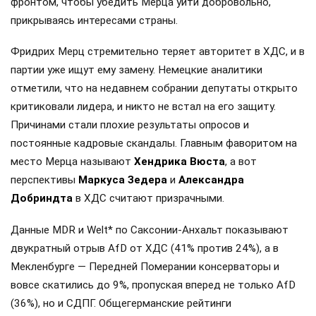
фронтом, чтобы убедить Мерца уйти добровольно,
прикрываясь интересами страны.
Фридрих Мерц стремительно теряет авторитет в ХДС, и в
партии уже ищут ему замену. Немецкие аналитики
отметили, что на недавнем собрании депутаты открыто
критиковали лидера, и никто не встал на его защиту.
Причинами стали плохие результаты опросов и
постоянные кадровые скандалы. Главным фаворитом на
место Мерца называют
Хендрика Вюста
, а вот
перспективы
Маркуса Зедера
и
Александра
Добриндта
в ХДС считают призрачными.
Данные MDR и Welt* по Саксонии-Анхальт показывают
двукратный отрыв AfD от ХДС (41% против 24%), а в
Мекленбурге — Передней Померании консерваторы и
вовсе скатились до 9%, пропуская вперед не только AfD
(36%), но и СДПГ. Общегерманские рейтинги