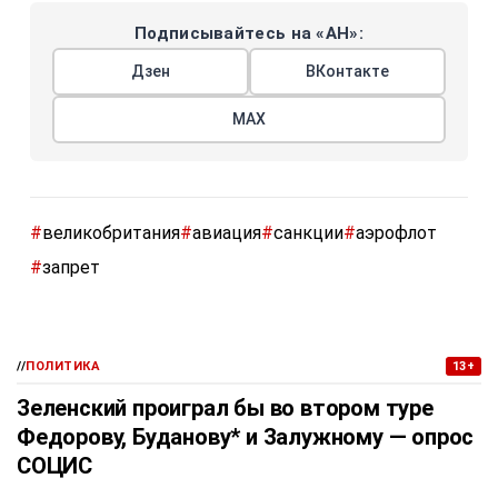
Подписывайтесь на «АН»:
Дзен
ВКонтакте
МАХ
#
великобритания
#
авиация
#
санкции
#
аэрофлот
#
запрет
//
ПОЛИТИКА
13+
Зеленский проиграл бы во втором туре
Федорову, Буданову* и Залужному — опрос
СОЦИС