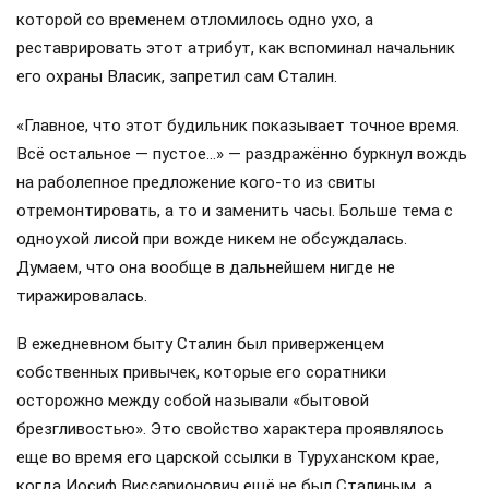
которой со временем отломилось одно ухо, а
реставрировать этот атрибут, как вспоминал начальник
его охраны Власик, запретил сам Сталин.
«Главное, что этот будильник показывает точное время.
Всё остальное — пустое…» — раздражённо буркнул вождь
на раболепное предложение кого-то из свиты
отремонтировать, а то и заменить часы. Больше тема с
одноухой лисой при вожде никем не обсуждалась.
Думаем, что она вообще в дальнейшем нигде не
тиражировалась.
В ежедневном быту Сталин был приверженцем
собственных привычек, которые его соратники
осторожно между собой называли «бытовой
брезгливостью». Это свойство характера проявлялось
еще во время его царской ссылки в Туруханском крае,
когда Иосиф Виссарионович ещё не был Сталиным, а