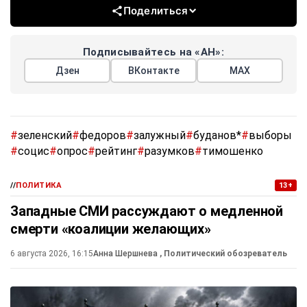
Поделиться
Подписывайтесь на «АН»:
Дзен
ВКонтакте
МАХ
#
зеленский
#
федоров
#
залужный
#
буданов*
#
выборы
#
социс
#
опрос
#
рейтинг
#
разумков
#
тимошенко
//
ПОЛИТИКА
13+
Западные СМИ рассуждают о медленной
смерти «коалиции желающих»
6 августа 2026, 16:15
Анна Шершнева
, Политический обозреватель