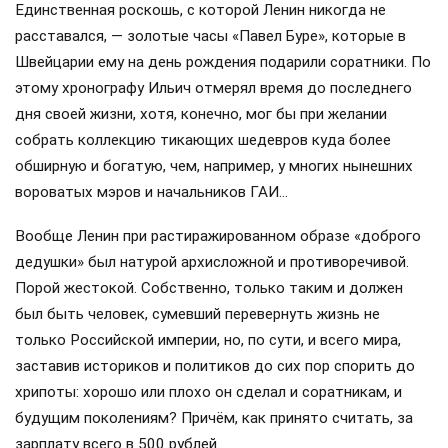
Единственная роскошь, с которой Ленин никогда не
расставался, — золотые часы «Павел Буре», которые в
Швейцарии ему на день рождения подарили соратники. По
этому хронографу Ильич отмерял время до последнего
дня своей жизни, хотя, конечно, мог бы при желании
собрать коллекцию тикающих шедевров куда более
обширную и богатую, чем, например, у многих нынешних
вороватых мэров и начальников ГАИ…
Вообще Ленин при растиражированном образе «доброго
дедушки» был натурой архисложной и противоречивой.
Порой жестокой. Собственно, только таким и должен
был быть человек, сумевший перевернуть жизнь не
только Российской империи, но, по сути, и всего мира,
заставив историков и политиков до сих пор спорить до
хрипоты: хорошо или плохо он сделал и соратникам, и
будущим поколениям? Причём, как принято считать, за
зарплату всего в 500 рублей…