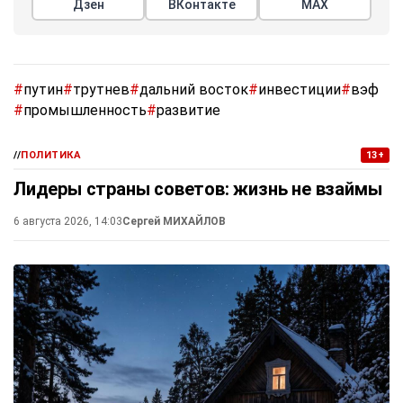
Дзен
ВКонтакте
МАХ
#
путин
#
трутнев
#
дальний восток
#
инвестиции
#
вэф
#
промышленность
#
развитие
//
ПОЛИТИКА
13+
Лидеры страны советов: жизнь не взаймы
6 августа 2026, 14:03
Сергей МИХАЙЛОВ