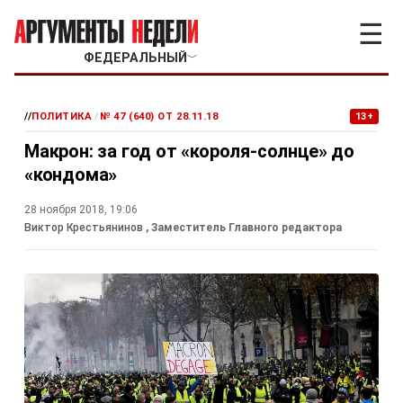
☰
ФЕДЕРАЛЬНЫЙ
﹀
//
ПОЛИТИКА
/
№ 47 (640) ОТ 28.11.18
13+
Макрон: за год от «короля-солнце» до
«кондома»
28 ноября 2018, 19:06
Виктор Крестьянинов
, Заместитель Главного редактора