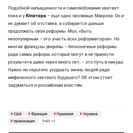
Подобной напыщенности и самолюбования хватает
пока и у
Юпитера
– ещё одно прозвище Макрона. Он и
не думает об отставке, а собирается дальше
продолжать свои реформы. Мол, «быть
непопулярным – это участь всех реформаторов». Но
многие французы уверены – бесконечные реформы
ради самих реформ, которые могут и не принести
результата даже через много лет, – это путь в никуда.
Нужно ли серьёзно ухудшать жизнь людей ради
мифического светлого будущего? Об этом стоит
задуматься и российским властям.
США
Франция
Германия
Украина
#
#
#
#
провокация
#
ЕЩЕ +2