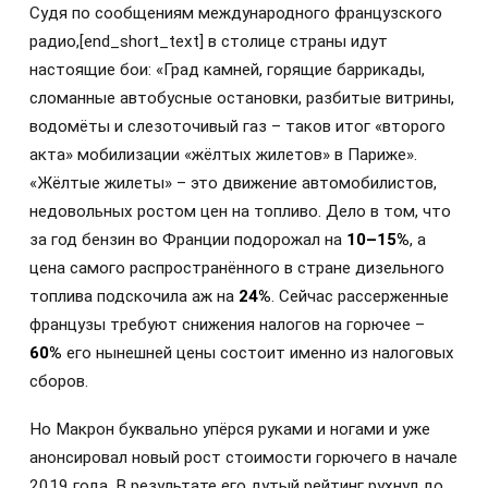
Судя по сообщениям международного французского
радио,
[end_short_text]
в столице страны идут
настоящие бои: «Град камней, горящие баррикады,
сломанные автобусные остановки, разбитые витрины,
водомёты и слезоточивый газ – таков итог «второго
акта» мобилизации «жёлтых жилетов» в Париже».
«Жёлтые жилеты» – это движение автомобилистов,
недовольных ростом цен на топливо. Дело в том, что
за год бензин во Франции подорожал на
10–15%
, а
цена самого распространённого в стране дизельного
топлива подскочила аж на
24%
. Сейчас рассерженные
французы требуют снижения налогов на горючее –
60%
его нынешней цены состоит именно из налоговых
сборов.
Но Макрон буквально упёрся руками и ногами и уже
анонсировал новый рост стоимости горючего в начале
2019 года. В результате его дутый рейтинг рухнул до