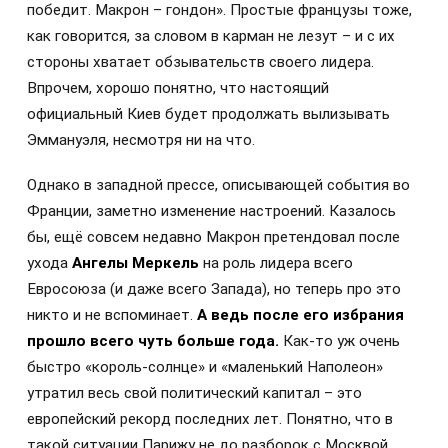
победит. Макрон – гондон». Простые французы тоже,
как говорится, за словом в карман не лезут – и с их
стороны хватает обзывательств своего лидера.
Впрочем, хорошо понятно, что настоящий
официальный Киев будет продолжать вылизывать
Эммануэля, несмотря ни на что.
Однако в западной прессе, описывающей события во
Франции, заметно изменение настроений. Казалось
бы, ещё совсем недавно Макрон претендовал после
ухода
Ангелы Меркель
на роль лидера всего
Евросоюза (и даже всего Запада), но теперь про это
никто и не вспоминает.
А ведь после его избрания
прошло всего чуть больше года.
Как-то уж очень
быстро «король-солнце» и «маленький Наполеон»
утратил весь свой политический капитал – это
европейский рекорд последних лет. Понятно, что в
такой ситуации Парижу не до разборок с Москвой.