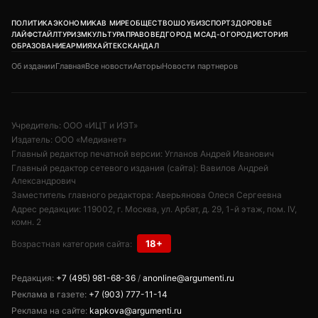
ПОЛИТИКА
ЭКОНОМИКА
В МИРЕ
ОБЩЕСТВО
ШОУБИЗ
СПОРТ
ЗДОРОВЬЕ
ЛАЙФСТАЙЛ
ТУРИЗМ
КУЛЬТУРА
ПРАВОВЕД
ГОРОД М
САД-ОГОРОД
ИСТОРИЯ
ОБРАЗОВАНИЕ
АРМИЯ
ХАЙТЕК
СКАНДАЛ
Об издании
Главная
Все новости
Авторы
Новости партнеров
Учредитель: ООО «ИЦТ и ИЭТ»
Издатель: ООО «Медианет»
Главный редактор печатной версии: Угланов Андрей Иванович
Главный редактор сетевого издания (сайта): Вавилов Андрей
Александрович
Заместитель главного редактора: Аверьянова Олеся Сергеевна
Адрес редакции: 119002, г. Москва, ул. Арбат, д. 29, 1-й этаж, пом. IV,
комн. 2
18+
Возрастная категория сайта:
Редакция:
+7 (495) 981-68-36
/
anonline@argumenti.ru
Реклама в газете:
+7 (903) 777-11-14
Реклама на сайте:
kapkova@argumenti.ru