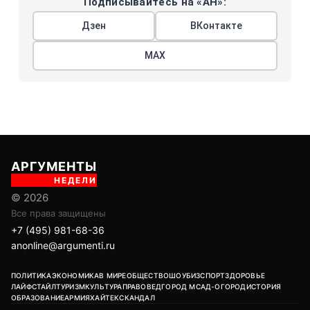
Подписывайтесь на «АН»:
Дзен
ВКонтакте
МАХ
АРГУМЕНТЫ
НЕДЕЛИ
© 2026
Все права защищены
+7 (495) 981-68-36
anonline@argumenti.ru
ПОЛИТИКА
ЭКОНОМИКА
В МИРЕ
ОБЩЕСТВО
ШОУБИЗ
СПОРТ
ЗДОРОВЬЕ
ЛАЙФСТАЙЛ
ТУРИЗМ
КУЛЬТУРА
ПРАВОВЕД
ГОРОД М
САД-ОГОРОД
ИСТОРИЯ
ОБРАЗОВАНИЕ
АРМИЯ
ХАЙТЕК
СКАНДАЛ