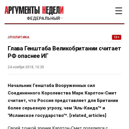
☰
ФЕДЕРАЛЬНЫЙ
﹀
//
ПОЛИТИКА
13+
Глава Генштаба Великобритании считает
РФ опаснее ИГ
24 ноября 2018, 10:30
Начальник Генштаба Вооруженных сил
Соединенного Королевства Марк Карлтон-Смит
считает, что Россия представляет для Британии
более серьезную угрозу, чем "Аль-Каида"* и
"Исламское государство"*.
[related_articles]
Своей точкой зрения Карлтон-Смит поделился с