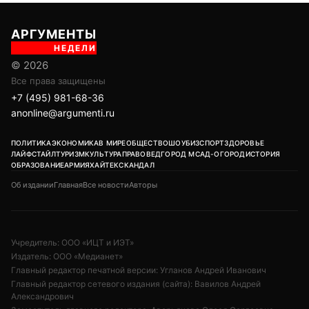
АРГУМЕНТЫ
НЕДЕЛИ
© 2026
Все права защищены
+7 (495) 981-68-36
anonline@argumenti.ru
ПОЛИТИКА
ЭКОНОМИКА
В МИРЕ
ОБЩЕСТВО
ШОУБИЗ
СПОРТ
ЗДОРОВЬЕ
ЛАЙФСТАЙЛ
ТУРИЗМ
КУЛЬТУРА
ПРАВОВЕД
ГОРОД М
САД-ОГОРОД
ИСТОРИЯ
ОБРАЗОВАНИЕ
АРМИЯ
ХАЙТЕК
СКАНДАЛ
Об издании
Главная
Все новости
Авторы
Учредитель: ООО «ИЦТ и ИЭТ»
Издатель: ООО «Медианет»
Главный редактор печатной версии: Угланов Андрей Иванович
Главный редактор сетевого издания (сайта): Вавилов Андрей
Александрович