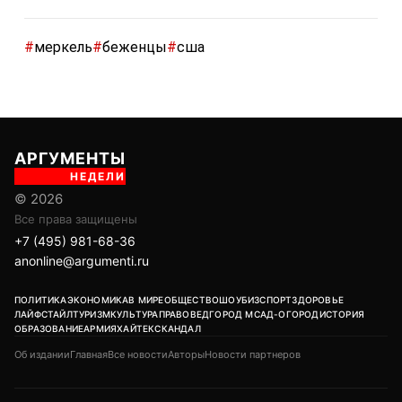
#
меркель
#
беженцы
#
сша
АРГУМЕНТЫ
НЕДЕЛИ
© 2026
Все права защищены
+7 (495) 981-68-36
anonline@argumenti.ru
ПОЛИТИКА
ЭКОНОМИКА
В МИРЕ
ОБЩЕСТВО
ШОУБИЗ
СПОРТ
ЗДОРОВЬЕ
ЛАЙФСТАЙЛ
ТУРИЗМ
КУЛЬТУРА
ПРАВОВЕД
ГОРОД М
САД-ОГОРОД
ИСТОРИЯ
ОБРАЗОВАНИЕ
АРМИЯ
ХАЙТЕК
СКАНДАЛ
Об издании
Главная
Все новости
Авторы
Новости партнеров