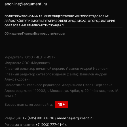
anonline@argumenti.ru
ПОЛИТИКА
ЭКОНОМИКА
В МИРЕ
ОБЩЕСТВО
ШОУБИЗ
СПОРТ
ЗДОРОВЬЕ
ЛАЙФСТАЙЛ
ТУРИЗМ
КУЛЬТУРА
ПРАВОВЕД
ГОРОД М
САД-ОГОРОД
ИСТОРИЯ
ОБРАЗОВАНИЕ
АРМИЯ
ХАЙТЕК
СКАНДАЛ
Об издании
Главная
Все новости
Авторы
Учредитель: ООО «ИЦТ и ИЭТ»
Издатель: ООО «Медианет»
Главный редактор печатной версии: Угланов Андрей Иванович
Главный редактор сетевого издания (сайта): Вавилов Андрей
Александрович
Заместитель главного редактора: Аверьянова Олеся Сергеевна
Адрес редакции: 119002, г. Москва, ул. Арбат, д. 29, 1-й этаж, пом. IV,
комн. 2
18+
Возрастная категория сайта:
Редакция:
+7 (495) 981-68-36
/
anonline@argumenti.ru
Реклама в газете:
+7 (903) 777-11-14