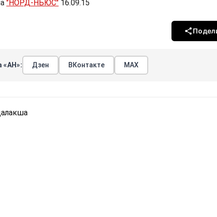
ла
"НОРД-НЬЮС"
16.09.15
Подел
 «АН»:
Дзен
ВКонтакте
МАХ
далакша