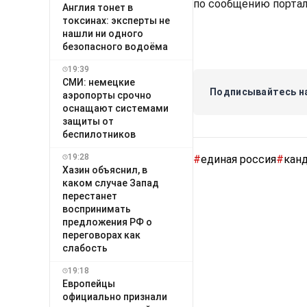
по сообщению порта
Англия тонет в
токсинах: эксперты не
нашли ни одного
безопасного водоёма
19:39
СМИ: немецкие
Подписывайтесь на
аэропорты срочно
оснащают системами
защиты от
беспилотников
19:28
#
единая россия
#
кан
Хазин объяснил, в
каком случае Запад
перестанет
воспринимать
предложения РФ о
переговорах как
слабость
19:18
Европейцы
официально признали