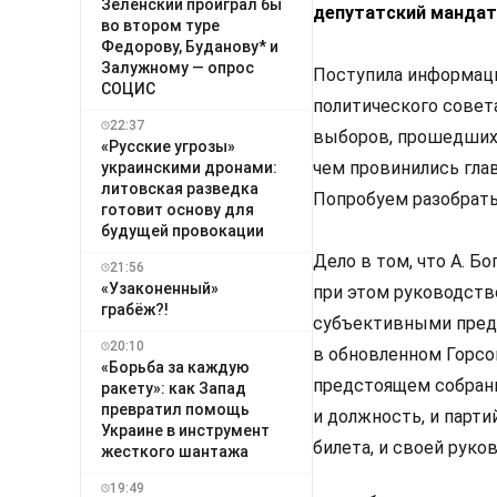
Зеленский проиграл бы
депутатский мандат
во втором туре
Федорову, Буданову* и
Залужному — опрос
Поступила информация
СОЦИС
политического совета
22:37
выборов, прошедших 1
«Русские угрозы»
чем провинились гла
украинскими дронами:
литовская разведка
Попробуем разобрать
готовит основу для
будущей провокации
Дело в том, что А. Б
21:56
«Узаконенный»
при этом руководств
грабёж?!
субъективными предп
20:10
в обновленном Горсо
«Борьба за каждую
предстоящем собрани
ракету»: как Запад
превратил помощь
и должность, и парт
Украине в инструмент
билета, и своей рук
жесткого шантажа
19:49