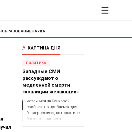
☰
Я
ОБРАЗОВАНИЕ
НАУКА
//
КАРТИНА ДНЯ
ПОЛИТИКА
Западные СМИ
рассуждают о
медленной смерти
«коалиции желающих»
Источники на Банковой
сообщают о проблемах для
бандеровщины, которые все
ая
больше нарастают на
международном поле, что
лучил
сильно ударит по позициям