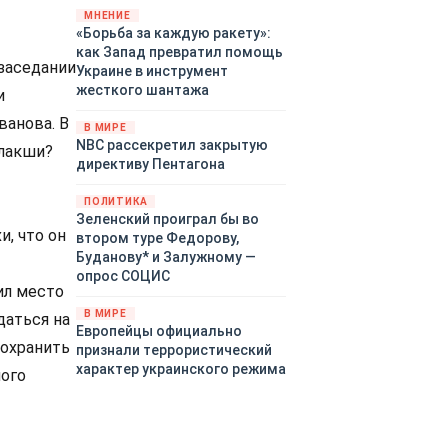
«страны 404» в следующем
МНЕНИЕ
«Борьба за каждую ракету»:
году. Однако киевские
как Запад превратил помощь
временщики не торопятся
 заседании
Украине в инструмент
заключать мир - ведь есть
жесткого шантажа
и
поддержка в ЕС.
Политический кризис в
ванова. В
В МИРЕ
Британии и Германии, выборы
NBC рассекретил закрытую
алакши?
во Франции могут полностью
директиву Пентагона
изменить геополитический
ландшафт в мире, пока
ПОЛИТИКА
Зеленский ожидает выборов
Зеленский проиграл бы во
и, что он
в США.
втором туре Федорову,
Буданову* и Залужному —
опрос СОЦИС
ил место
В МИРЕ
даться на
Европейцы официально
сохранить
признали террористический
характер украинского режима
ного