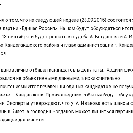
.
 о том, что на следующей неделе (23.09.2015) состоится
 партии «Единая Россия». На нем будут обсуждаться итог
3 сентября, и будет решаться судьба А. Богданова и А. И
ва Кандалакшского района и глава администрации г. Канд
ся.
огданов лично отбирал кандидатов в депутаты. Ходили слух
овался не объективными данными, а исключительно
очтениями.Итог печален: ни один из кандидатов не получ
вете г. Кандалакши. Произошедшие события будут обсуж
и. Эксперты утверждают, что у А. Иванова есть шансы 
ийный билет, а господин Богданов может лишиться партий
оводящей должности.