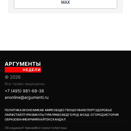
МАХ
АРГУМЕНТЫ
НЕДЕЛИ
© 2026
Все права защищены
+7 (495) 981-68-36
anonline@argumenti.ru
ПОЛИТИКА
ЭКОНОМИКА
В МИРЕ
ОБЩЕСТВО
ШОУБИЗ
СПОРТ
ЗДОРОВЬЕ
ЛАЙФСТАЙЛ
ТУРИЗМ
КУЛЬТУРА
ПРАВОВЕД
ГОРОД М
САД-ОГОРОД
ИСТОРИЯ
ОБРАЗОВАНИЕ
АРМИЯ
ХАЙТЕК
СКАНДАЛ
Об издании
Главная
Все новости
Авторы