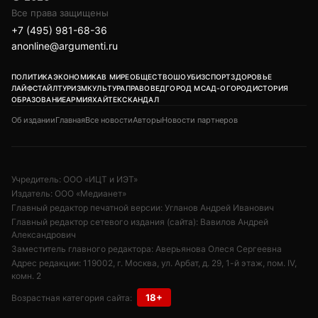
Все права защищены
+7 (495) 981-68-36
anonline@argumenti.ru
ПОЛИТИКА
ЭКОНОМИКА
В МИРЕ
ОБЩЕСТВО
ШОУБИЗ
СПОРТ
ЗДОРОВЬЕ
ЛАЙФСТАЙЛ
ТУРИЗМ
КУЛЬТУРА
ПРАВОВЕД
ГОРОД М
САД-ОГОРОД
ИСТОРИЯ
ОБРАЗОВАНИЕ
АРМИЯ
ХАЙТЕК
СКАНДАЛ
Об издании
Главная
Все новости
Авторы
Новости партнеров
Учредитель: ООО «ИЦТ и ИЭТ»
Издатель: ООО «Медианет»
Главный редактор печатной версии: Угланов Андрей Иванович
Главный редактор сетевого издания (сайта): Вавилов Андрей
Александрович
Заместитель главного редактора: Аверьянова Олеся Сергеевна
Адрес редакции: 119002, г. Москва, ул. Арбат, д. 29, 1-й этаж, пом. IV,
комн. 2
18+
Возрастная категория сайта: