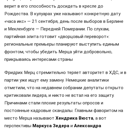
верит в его способность досидеть в кресле до
Рождества. В кулуарах уже называют конкретную дату
«часа икс» — 21 сентября, день после выборов в Берлине
и Мекленбурге — Передней Померании. По слухам,
партийная элита готовит «дворцовый переворот»:
региональные премьеры планируют выступить единым
фронтом, чтобы убедить Мерца уйти добровольно,
прикрываясь интересами страны
Фридрих Мерц стремительно теряет авторитет в ХДС, и в
партии уже ищут ему замену. Немецкие аналитики
отметили, что на недавнем собрании депутаты открыто
критиковали лидера, и никто не встал на его защиту.
Причинами стали плохие результаты опросов и
постоянные кадровые скандалы. Главным фаворитом на
место Мерца называют
Хендрика Вюста
, а вот
перспективы
Маркуса Зедера
и
Александра