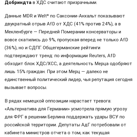
Добриндта
в ХДС считают призрачными.
Данные MDR и Welt* по Саксонии-Анхальт показывают
двукратный отрыв AfD от ХДС (41% против 24%), а в
Мекленбурге — Передней Померании консерваторы и
вовсе скатились до 9%, пропуская вперед не только AfD
(36%), но и СДПГ. Общегерманские рейтинги
подтверждают тренд: по информации Reuters, AfD
обходит блок ХДС/ХСС, а деятельность Мерца одобряют
лишь 15% граждан. При этом Мерц — далеко не
единственный политический лидер, чья репутация сегодня
вызывает вопросы.
В рядах немецкой оппозиции нарастает тревога:
«Альтернатива для Германии» усмотрела прямую угрозу
для ФРГ в решении Берлина поддержать удары ВСУ по
российской территории. Депутаты АдГ потребовали от
кабинета министров отчета о том, как текущая