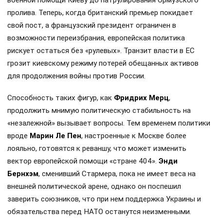
военной помощи Киеву до патрулирования Ормузского
пролива. Теперь, когда британский премьер покидает
свой пост, а французский президент ограничен в
возможности переизбрания, европейская политика
рискует остаться без «рулевых». Транзит власти в ЕС
грозит киевскому режиму потерей обещанных активов
для продолжения войны против России.
Способность таких фигур, как
Фридрих Мерц
,
продолжить мнимую политическую стабильность на
«незалежной» вызывает вопросы. Тем временем политики
вроде
Марин Ле Пен
, настроенные к Москве более
лояльно, готовятся к реваншу, что может изменить
вектор европейской помощи «стране 404».
Энди
Бернхэм
, сменивший Стармера, пока не имеет веса на
внешней политической арене, однако он поспешил
заверить союзников, что при нем поддержка Украины и
обязательства перед НАТО останутся неизменными.