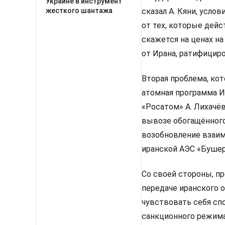
Украине в инструмент
сказал А. Кяни, усло
жесткого шантажа
от тех, которые дейс
скажется на ценах на 
от Ирана, ратифицир
Вторая проблема, ко
атомная программа И
«Росатом» А. Лихачёв
вывозе обогащённого 
возобновление взаим
иранской АЭС «Бушер
Со своей стороны, пр
передаче иранского о
чувствовать себя сп
санкционного режима 