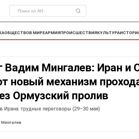
КА
ОБЩЕСТВО
В МИРЕ
АРМИЯ
ПРОИСШЕСТВИЯ
КУЛЬТУРА
ИСТОРИ
г Вадим Мингалев: Иран и 
т новый механизм проход
ез Ормузский пролив
в Ирана: трудные переговоры (29–30 мая)
 Мингалев