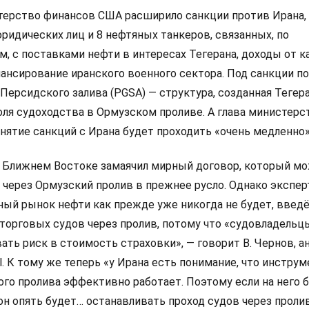
терство финансов США расширило санкции против Ирана,
ридических лиц и 8 нефтяных танкеров, связанных, по
, с поставками нефти в интересах Тегерана, доходы от 
нансирование иранского военного сектора. Под санкции п
Персидского залива (PGSA) — структура, созданная Тегер
ля судоходства в Ормузском проливе. А глава министерст
снятие санкций с Ирана будет проходить «очень медленно»
на Ближнем Востоке замаячил мирный договор, который м
 через Ормузский пролив в прежнее русло. Однако экспе
ный рынок нефти как прежде уже никогда не будет, введё
 торговых судов через пролив, потому что «судовладельц
ать риск в стоимость страховки», — говорит В. Чернов, а
al. К тому же теперь «у Ирана есть понимание, что инстру
го пролива эффективно работает. Поэтому если на него 
он опять будет… останавливать проход судов через пролив