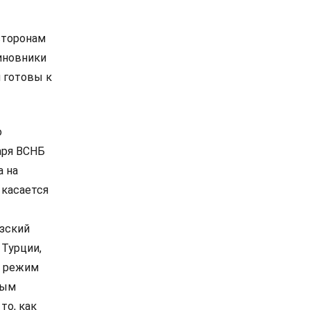
сторонам
иновники
и готовы к
о
аря ВСНБ
а на
 касается
узский
 Турции,
ь режим
рым
то, как