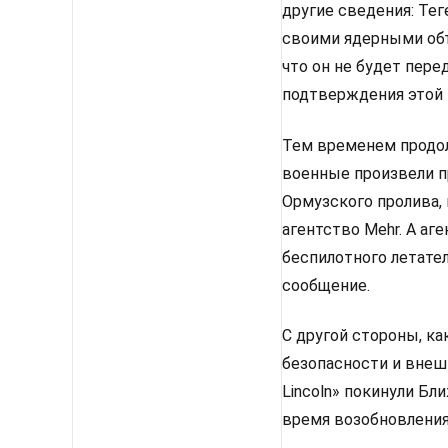
другие сведения: Те
своими ядерными объ
что он не будет пере
подтверждения этой 
Тем временем продол
военные произвели 
Ормузского пролива,
агентство Mehr. А аг
беспилотного летате
сообщение.
С другой стороны, ка
безопасности и внешн
Lincoln» покинули Бл
время возобновления