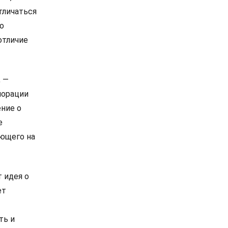
тличаться
о
отличие
, —
порации
ение о
е
ающего на
т идея о
ет
ть и