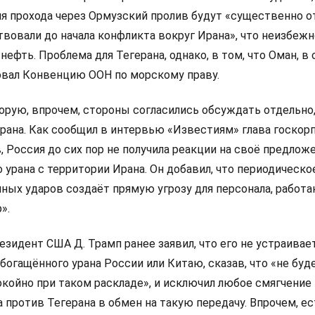
вия прохода через Ормузский пролив будут «существенно о
твовали до начала конфликта вокруг Ирана», что неизбежн
нефть. Проблема для Тегерана, однако, в том, что Оман, в 
овал Конвенцию ООН по морскому праву.
торую, впрочем, стороны согласились обсуждать отдельно
рана. Как сообщил в интервью «Известиям» глава госкор
, Россия до сих пор не получила реакции на своё предлож
урана с территории Ирана. Он добавил, что периодическо
ных ударов создаёт прямую угрозу для персонала, работ
».
езидент США Д. Трамп ранее заявил, что его не устраивае
богащённого урана России или Китаю, сказав, что «не буд
окойно при таком раскладе», и исключил любое смягчение
против Тегерана в обмен на такую передачу. Впрочем, ес