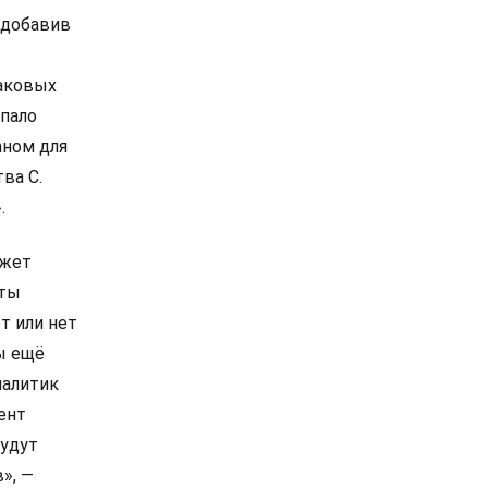
 добавив
каковых
опало
аном для
ва С.
.
ожет
рты
т или нет
ы ещё
налитик
мент
будут
», —