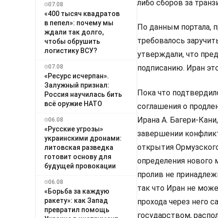
либо сборов за транз
07.08
«400 тысяч квадратов
в пепел»: почему мы
По данным портала, п
ждали так долго,
требовалось заручит
чтобы обрушить
логистику ВСУ?
утверждали, что пред
07.08
подписанию. Иран это
«Ресурс исчерпан».
Залужный признал:
Пока что подтвердил
Россия научилась бить
всё оружие НАТО
соглашения о продлен
Ирана А. Багери-Кани
06.08
«Русские угрозы»
завершении конфликт
украинскими дронами:
открытия Ормузского
литовская разведка
готовит основу для
определения нового м
будущей провокации
пролив не принадлеж
06.08
так что Иран не мож
«Борьба за каждую
ракету»: как Запад
прохода через него 
превратил помощь
государством, распол