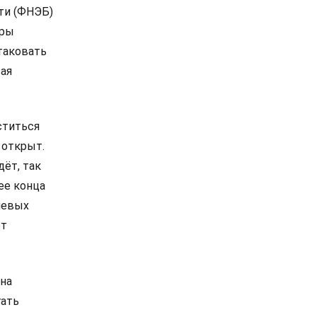
ти (ФНЭБ)
оры
таковать
вая
ститься
 открыт.
дёт, так
ее конца
чевых
ет
 на
гать