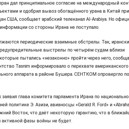
геран дал принципиальное согласие на международный кон
ектами и одобрил вывоз обогащённого урана в Китай при
дан США, сообщает арабский телеканал Al-Arabiya. Но офиц
информации со стороны Ирана не поступало.
жаются периодические взаимные обстрелы. Так, иранск
предупредительные выстрелы по четырём судам вблизи
 которые пытались «незаконно» пройти через него, сообщ
ентство Tasnim информировало о перехвате американского
льного аппарата в районе Бушера. СЕНТКОМ опровергло п
к заявил глава комитета парламента Ирана по национально
ей политике Э. Азизи, авианосцы «Gerald R. Ford» и «Abrah
ижний Восток, что даёт некоторую гарантию, что в ближа
 активной фазы войны не будет.