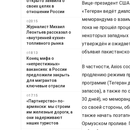
открыто заявила о
Вице-президент США Д
своих целях в
«Тегеран ведёт диал
отношении России
меморандума о взаим
20:15
Журналист Михаил
пока не прошёл проц
Леонтьев рассказал о
некоторых западных и
«внутренней кухне»
топливного рынка
утверждён и ожидает
объявил пакистанско
18:13
Конец мифа о
«непрестижных»
В частности, Axios с
вакансиях: в России
продлению режима пр
предложили закрыть
для мигрантов
программе (Тегеран д
ключевые отрасли
запасов), а также п
17:15
30 дней), но меморан
«Партнерство» по-
армянски: мы строим
со своей стороны, об
им железные дороги, а
также начать поэтап
они задерживают
наших туристов
Ормузском проливе. П