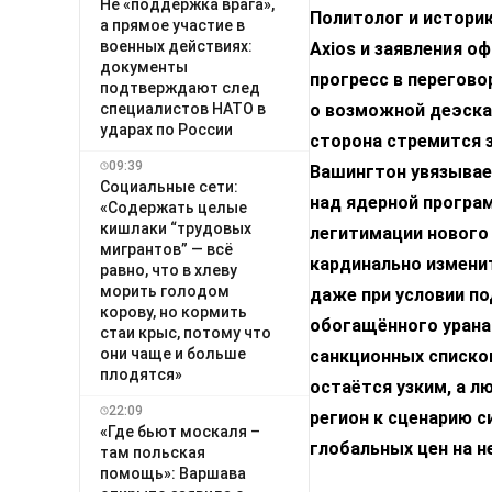
Не «поддержка врага»,
Политолог и истори
а прямое участие в
военных действиях:
Axios и заявления о
документы
прогресс в перегово
подтверждают след
специалистов НАТО в
о возможной деэска
ударах по России
сторона стремится 
09:39
Вашингтон увязывае
Социальные сети:
над ядерной програм
«Содержать целые
кишлаки “трудовых
легитимации нового
мигрантов” — всё
кардинально измени
равно, что в хлеву
морить голодом
даже при условии п
корову, но кормить
обогащённого урана 
стаи крыс, потому что
они чаще и больше
санкционных списко
плодятся»
остаётся узким, а 
22:09
регион к сценарию 
«Где бьют москаля –
глобальных цен на н
там польская
помощь»: Варшава