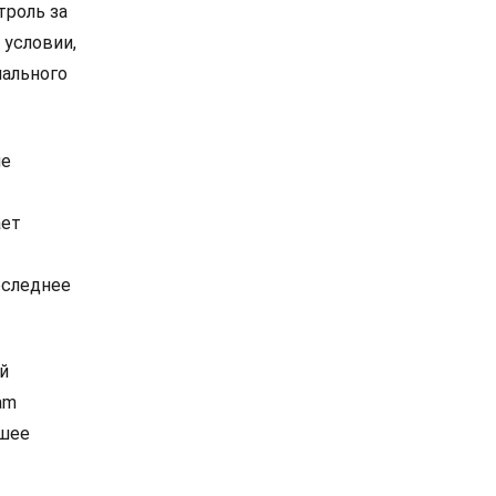
троль за
 условии,
иального
ие
ает
оследнее
й
am
йшее