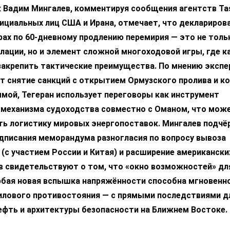
к Вадим Мингалев, комментируя сообщения агентств Ta
фициальных лиц США и Ирана, отмечает, что деклариров
рах по 60-дневному продлению перемирия — это не толь
лации, но и элемент сложной многоходовой игры, где 
закрепить тактические преимущества. По мнению экспер
т снятие санкций с открытием Ормузского пролива и к
мой, Тегеран использует переговоры как инструмент
 механизма судоходства совместно с Оманом, что мож
ть логистику мировых энергопоставок. Мингалев подчё
одписания меморандума разногласия по вопросу вывоза
(с участием России и Китая) и расширение американски
в свидетельствуют о том, что «окно возможностей» дл
любая новая вспышка напряжённости способна мгновенн
силового противостояния — с прямыми последствиями д
ефть и архитектуры безопасности на Ближнем Востоке.