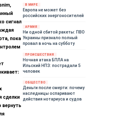
snim,
территориями Белгородской,
В МИРЕ
Европа не может без
Брянской, Воронежской,
анный
российских энергоносителей
Курской, Липецкой,
ко сигнал
Орловской, Пензенской,
АРМИЯ
Ростовской, Рязанской,
каждая
Ни одной сбитой ракеты: ПВО
Самарской, Саратовской,
Украины признало полный
та, пока
Тамбовской, Тульской
провал в ночь на субботу
онтролем
областей, Краснодарского
края, Республики Крым и над
ПРОИСШЕСТВИЯ
акваторией Азовского моря.
Ночная атака БПЛА на
ет
Ильский НПЗ: пострадали 5
человек
ркивает:
ОБЩЕСТВО
Деньги после смерти: почему
х
наследницы оспаривают
я сделки
действия нотариуса и судов
о вернуть
ля