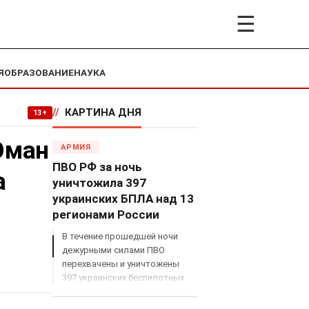
☰
Я
ОБРАЗОВАНИЕ
НАУКА
//
КАРТИНА ДНЯ
13+
Оман
АРМИЯ
ПВО РФ за ночь
а
уничтожила 397
украинских БПЛА над 13
регионами России
В течение прошедшей ночи
дежурными силами ПВО
перехвачены и уничтожены
397 украинских беспилотных
летательных аппаратов
самолетного типа над