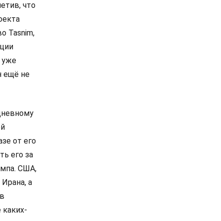
етив, что
оекта
о Tasnim,
ации
 уже
н ещё не
-дневному
ой
зе от его
ть его за
мпа. США,
Ирана, а
 в
 каких-