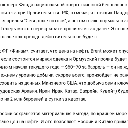
 эксперт Фонда национальной энергетической безопаснос
рситета при Правительстве РФ, отмечая, что «ящик Панд
 взорваны "Северные потоки", а потом стало нормально а
 Теперь можно перекрывать проливы и так далее. Это но
 плане как прежде действительно не будет».
к ФГ «Финам», считает, что цена на нефть Brent может опу
, если состоится мирная сделка и Ормузский пролив будет
вням начала текущего года — $60–70 за баррель — он не ж
режнему уровню добычи, скорее всего, произойдёт не ран
 исходить из данных Минэнерго США, что добыча семи клю
удовская Аравия, Иран, Ирак, Катар, Бахрейн, Кувейт) буд
на 2 млн баррелей в сутки за квартал.
оссии сохраняется материальная выгода, по крайней мере
лане цен на нефть. И это позволяет России и Китаю прила