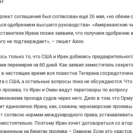
ит.
роект соглашения был согласован ещё 26 мая, «но обеим 
ься одобрением высшего руководства». «Американские ч
ставители Ирана позже заявили, что получили одобрение 
го не подтверждает», — пишет Axios.
ось только то, что США и Иран добились предварительног
ии перемирия на 60 дней. Как заявил заместитель секрет
, в настоящее время вся повестка Тегерана сосредоточен
а с США, а остальные вопросы пока не обсуждаются. Что
 пролива, то Иран и Оман ведут переговоры по вопросу
еханизма прохода судов через него. Дело в том, что Орм
ит единолично Ирану, как, скажем, черноморские проливы
ет согласно нормам международного права, устанавливат
самостоятельно. Поэтому Иран хочет договориться со вто
оженным на берегах пролива — Оманом. Если это удастся, 