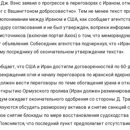
ж. Вэнс заявил о прогрессе в переговорах с Ираном, отм
ог с Вашингтоном добросовестно». Тем не менее текст пр
опонимании между Ираном и США, как сообщает агентств
едуру согласования и не был утверждён, вопреки информ
сточников (включая портал Axios) о том, что меморандум
 объявления. Собеседник агентства подчеркнул, что «Ира
му посреднику об окончательном утверждении текста».
ообщает, что США и Иран достигли договорённостей по 60
екращения огня и началу переговоров по иранской ядерн
олжен вести переговоры по теме обогащения урана и отка
о открытию Ормузского пролива (Иран должен разминирова
дум ожидает окончательного одобрения со стороны Д. Тра
язуются обсудить разморозку активов и снятие санкций с 
ное снятие блокады по мере восстановления судоходства
оясняется, что последний пункт предполагает отсутствие